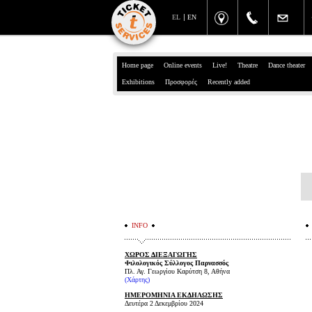
EL
EN
Home page
Online events
Live!
Theatre
Dance theater
Exhibitions
Προσφορές
Recently added
INFO
ΧΩΡΟΣ ΔΙΕΞΑΓΩΓΗΣ
Φιλολογικός Σύλλογος Παρνασσός
Πλ. Αγ. Γεωργίου Καρύτση 8, Αθήνα
(Χάρτης)
ΗΜΕΡΟΜΗΝΙΑ ΕΚΔΗΛΩΣΗΣ
Δευτέρα 2 Δεκεμβρίου 2024