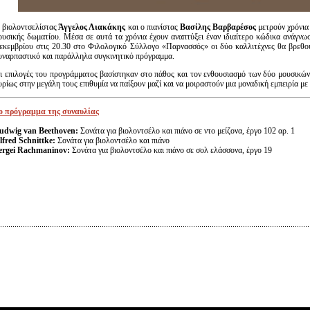
 βιολοντσελίστας
Άγγελος Λιακάκης
και ο πιανίστας
Βασίλης Βαρβαρέσος
μετρούν χρόνια 
ουσικής δωματίου. Μέσα σε αυτά τα χρόνια έχουν αναπτύξει έναν ιδιαίτερο κώδικα ανάγνωσ
εκεμβρίου στις 20.30 στο Φιλολογικό Σύλλογο «Παρνασσός» οι δύο καλλιτέχνες θα βρεθού
υναρπαστικό και παράλληλα συγκινητικό πρόγραμμα.
ι επιλογές του προγράμματος βασίστηκαν στο πάθος και τον ενθουσιασμό των δύο μουσικών 
υρίως στην μεγάλη τους επιθυμία να παίξουν μαζί και να μοιραστούν μια μοναδική εμπειρία με 
ο πρόγραμμα της συναυλίας
udwig van Beethoven:
Σονάτα για βιολοντσέλο και πιάνο σε ντο μείζονα, έργο 102 αρ. 1
lfred Schnittke:
Σονάτα για βιολοντσέλο και πιάνο
ergei Rachmaninov:
Σονάτα για βιολοντσέλο και πιάνο σε σολ ελάσσονα, έργο 19