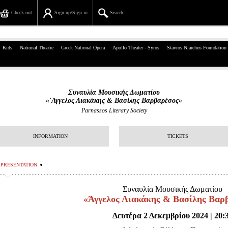
Check out
Sign up/Sign in
Search
39, Panepistimiou Str, Athens
Kids
National Theatre
Greek National Opera
Apollo Theater - Syros
Stavros Niarchos Foundation
(+30)210 7234567
info@ticketservices.gr
Συναυλία Μουσικής Δωματίου
«'Αγγελος Λιακάκης & Βασίλης Βαρβαρέσος»
Search
Parnassos Literary Society
Sign up/Sign in
INFORMATION
TICKETS
Check out
PRESENTATION
Search your order
Συναυλία Μουσικής Δωματίου
Personal Data
«Άγγελος Λιακάκης & Βασίλης Βαρ
Information
Δευτέρα 2 Δεκεμβρίου 2024 | 20: