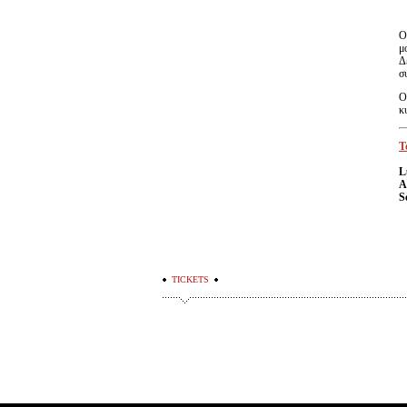
Ο
μ
Δ
σ
Ο
κ
Τ
L
A
S
TICKETS