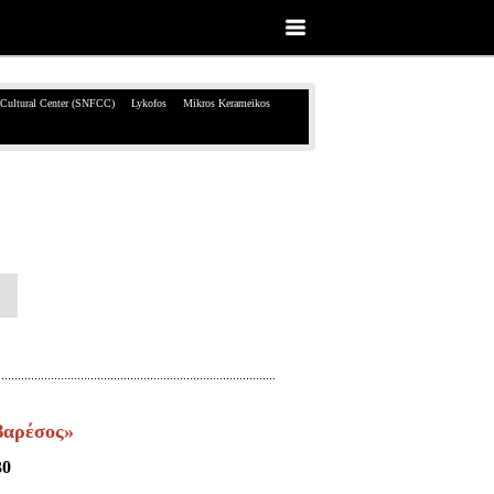
 Cultural Center (SNFCC)
Lykofos
Mikros Kerameikos
βαρέσος»
30