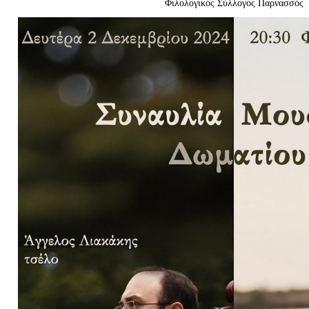
Φιλολογικός Σύλλογος Παρνασσός
Είσοδος διαχειριστή