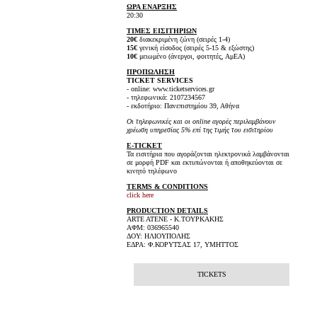
ΩΡΑ ΕΝΑΡΞΗΣ
20:30
ΤΙΜΕΣ ΕΙΣΙΤΗΡΙΩΝ
20€
διακεκριμένη ζώνη (σειρές 1-4)
15€
γενική είσοδος (σειρές 5-15 & εξώστης)
10€
μειωμένο (άνεργοι, φοιτητές, ΑμΕΑ)
ΠΡΟΠΩΛΗΣΗ
TICKET SERVICES
- online: www.ticketservices.gr
- τηλεφωνικά: 2107234567
- εκδοτήριο: Πανεπιστημίου 39, Αθήνα
Οι τηλεφωνικές και οι online αγορές περιλαμβάνουν
χρέωση υπηρεσίας 5% επί της τιμής του εισιτηρίου
E-TICKET
Τα εισιτήρια που αγοράζονται ηλεκτρονικά λαμβάνονται
σε μορφή PDF και εκτυπώνονται ή αποθηκεύονται σε
κινητό τηλέφωνο
TERMS & CONDITIONS
click here
PRODUCTION DETAILS
ARTE ATENE - Κ.ΤΟΥΡΚΑΚΗΣ
ΑΦΜ: 036965540
ΔΟΥ: ΗΛΙΟΥΠΟΛΗΣ
ΕΔΡΑ: Φ.ΚΟΡΥΤΣΑΣ 17, ΥΜΗΤΤΟΣ
TICKETS