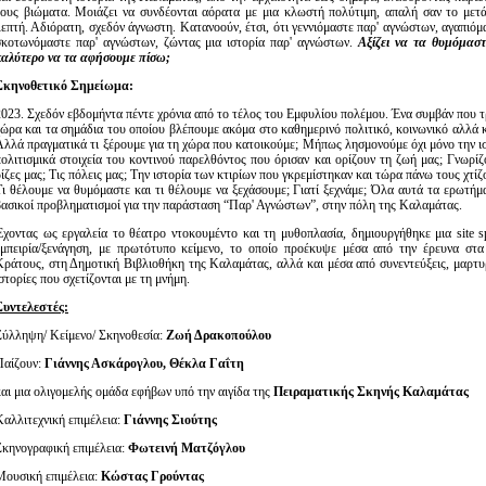
τους βιώματα. Μοιάζει να συνδέονται αόρατα με μια κλωστή πολύτιμη, απαλή σαν το μετά
λεπτή. Αδιόρατη, σχεδόν άγνωστη. Κατανοούν, έτσι, ότι γεννιόμαστε παρ' αγνώστων, αγαπιόμ
σκοτωνόμαστε παρ' αγνώστων, ζώντας μια ιστορία παρ' αγνώστων.
Αξίζει να τα θυμόμαστ
καλύτερο να τα αφήσουμε πίσω;
Σκηνοθετικό Σημείωμα:
2023. Σχεδόν εβδομήντα πέντε χρόνια από το τέλος του Εμφυλίου πολέμου. Ένα συμβάν που τ
χώρα και τα σημάδια του οποίου βλέπουμε ακόμα στο καθημερινό πολιτικό, κοινωνικό αλλά 
Αλλά πραγματικά τι ξέρουμε για τη χώρα που κατοικούμε; Μήπως λησμονούμε όχι μόνο την ισ
πολιτισμικά στοιχεία του κοντινού παρελθόντος που όρισαν και ορίζουν τη ζωή μας; Γνωρίζ
ίζες μας; Τις πόλεις μας; Την ιστορία των κτιρίων που γκρεμίστηκαν και τώρα πάνω τους χτίζ
Τι θέλουμε να θυμόμαστε και τι θέλουμε να ξεχάσουμε; Γιατί ξεχνάμε; Όλα αυτά τα ερωτήμ
βασικοί προβληματισμοί για την παράσταση “Παρ' Αγνώστων”, στην πόλη της Καλαμάτας.
Έχοντας ως εργαλεία το θέατρο ντοκουμέντο και τη μυθοπλασία, δημιουργήθηκε μια site sp
εμπειρία/ξενάγηση, με πρωτότυπο κείμενο, το οποίο προέκυψε μέσα από την έρευνα στα
Κράτους, στη Δημοτική Βιβλιοθήκη της Καλαμάτας, αλλά και μέσα από συνεντεύξεις, μαρτυ
στορίες που σχετίζονται με τη μνήμη.
Συντελεστές:
Σύλληψη/ Κείμενο/ Σκηνοθεσία:
Ζωή Δρακοπούλου
Παίζουν:
Γιάννης Ασκάρογλου, Θέκλα Γαΐτη
και μια ολιγομελής ομάδα εφήβων υπό την αιγίδα της
Πειραματικής Σκηνής Καλαμάτας
Καλλιτεχνική επιμέλεια:
Γιάννης Σιούτης
Σκηνογραφική επιμέλεια:
Φωτεινή Ματζόγλου
Μουσική επιμέλεια:
Κώστας Γρούντας