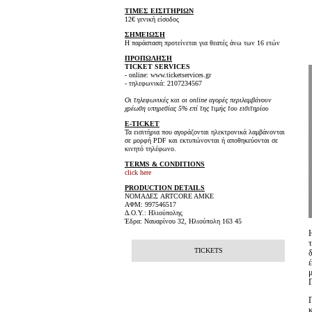
ΤΙΜΕΣ ΕΙΣΙΤΗΡΙΩΝ
12€ γενική είσοδος
ΣΗΜΕΙΩΣΗ
Η παράσταση προτείνεται για θεατές άνω των 16 ετών
ΠΡΟΠΩΛΗΣΗ
TICKET SERVICES
- online: www.ticketservices.gr
- τηλεφωνικά: 2107234567
Οι τηλεφωνικές και οι online αγορές περιλαμβάνουν
χρέωση υπηρεσίας 5% επί της τιμής του εισιτηρίου
E-TICKET
Τα εισιτήρια που αγοράζονται ηλεκτρονικά λαμβάνονται
σε μορφή PDF και εκτυπώνονται ή αποθηκεύονται σε
κινητό τηλέφωνο.
TERMS & CONDITIONS
click here
PRODUCTION DETAILS
ΝΟΜΑΔΕΣ ARTCORE AMKE
ΑΦΜ: 997546517
Δ.Ο.Υ.: Ηλιούπολης
Έδρα: Ναυαρίνου 32, Ηλιούπολη 163 45
TICKETS