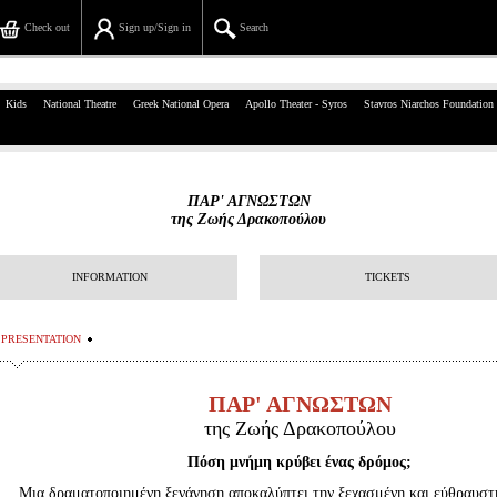
Check out
Sign up/Sign in
Search
39, Panepistimiou Str, Athens
Kids
National Theatre
Greek National Opera
Apollo Theater - Syros
Stavros Niarchos Foundation
(+30)210 7234567
info@ticketservices.gr
ΠΑΡ' ΑΓΝΩΣΤΩΝ
της Ζωής Δρακοπούλου
Search
Sign up/Sign in
INFORMATION
TICKETS
Check out
PRESENTATION
Search your order
ΠΑΡ' ΑΓΝΩΣΤΩΝ
Personal Data
της Ζωής Δρακοπούλου
Information
Πόση μνήμη κρύβει ένας δρόμος;
Μια δραματοποιημένη ξενάγηση αποκαλύπτει την ξεχασμένη και εύθραυστη