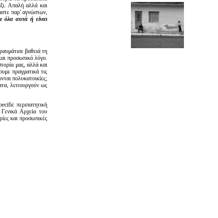
ξι. Απαλή αλλά και
αστε παρ' αγνώστων,
ε όλα αυτά ή είναι
ραυμάτισε βαθειά τη
και προσωπικό λόγο.
τορία μας, αλλά και
ουμε πραγματικά τις
ονται πολυκατοικίες;
ατα, λειτουργούν ως
ecific περιπατητική
 Γενικά Αρχεία του
ρίες και προσωπικές