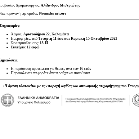
Σύμβουλος Δραματουργίας:
Αλέξανδρος Μιστριώτης
Μια παραγωγή της ομάδας
Nomades
artcore
Πληροφορίες:
Χώρος:
Αριστοδήμου 22, Καλαμάτα
Ημερομηνίες: από
Τετάρτη 11 έως και Κυριακή 15 Οκτωβρίου 2023
Ώρα προσέλευσης:
18.15
Εισιτήριο:
12 ευρώ
Σημειώσεις:
Η παράσταση προτείνεται για θεατές άνω των 16 ετών
Παρακαλείστε να φοράτε άνετα ρούχα και παπούτσια
«
Η δράση υλοποιείται με την παροχή αιγίδας και
οικονομικής επιχορήγησης του Υπουργ