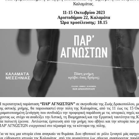
Είσοδος διαχειριστή
Καλαμάτας.
11-15 Οκτωβρίου 2023
Αριστοδήμου 22, Καλαμάτα
Ώρα προσέλευσης: 18.15
H περιπατητική παράσταση
“ΠΑΡ' ΑΓΝΩΣΤΩΝ”
σε σκηνοθεσία της Ζωής Δρακοπούλου, με
της αστικής μνήμης, θα παρουσιαστεί στην πόλη της Καλαμάτας, από τις 11 έως τις 15 Ο
δραματοποιημένη ξενάγηση που συνδυάζει την προφορική παράδοση με τις ιστορικές πηγές και
έχοντας ως στόχο να αναδείξει την Αστική, τη Βιομηχανική και την Εργατική ταυτότητα της 
μία πολυετή έρευνα. Αντλώντας έμπνευση από την μνήμη που σβήνει και την ιστορία που χ
ΠΑΡ' ΑΓΝΩΣΤΩΝ ενεργοποιεί στο πέρασμά της τα κύτταρα της πόλης.
Για να πεις μια ιστορία είναι αναγκαίο να θυμάσαι. Δυο ηθοποιοί σε ρόλο ξεναγού μάς αφηγ
και εύθραυστη ιστορία της Καλαμάτας, από την αρχαιότητα έως σήμερα, ανασύροντας παρά