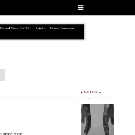
 Cultural Center (SNFCC)
Lykofos
Mikros Kerameikos
GALLERY
 ιστορία της