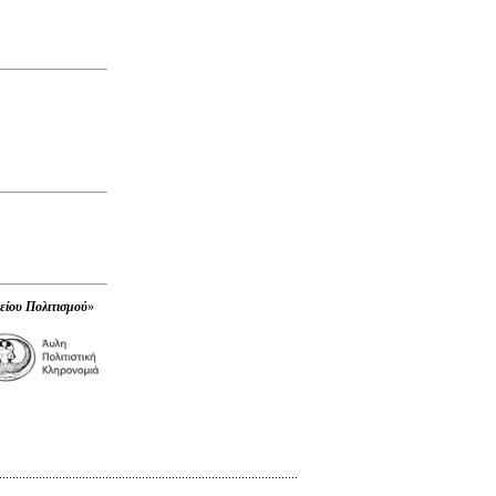
είου Πολιτισμού
»