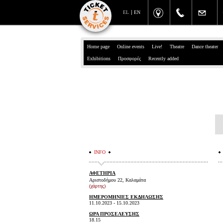
EL
EN
Home page
Online events
Live!
Theatre
Dance theater
Exhibitions
Προσφορές
Recently added
INFO
ΑΦΕΤΗΡΙΑ
Αριστοδήμου 22, Καλαμάτα
(χάρτης)
ΗΜΕΡΟΜΗΝΙΕΣ ΕΚΔΗΛΩΣΗΣ
11.10.2023 - 15.10.2023
ΩΡΑ ΠΡΟΣΕΛΕΥΣΗΣ
18.15