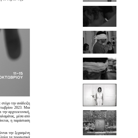
 στόχο την ανάδειξη
κτωβρίου 2023. Μια
 την αρχιτεκτονική,
Καλαμάτας, μέσα από
άνεται, η παράσταση
ούνται την ξεχασμένη
λληλα τα προσωπικά