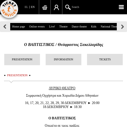
EL
EN
Search
39, Panepistimiou Str, Athens
Home page
Online events
Live!
Theatre
Dance theater
Kids
National Theatre
Gr
(+30)210 7234567
Ο ΒΑΠΤΙΣΤΙΚΟΣ / Θεόφραστος Σακελλαρίδης
info@ticketservices.gr
Search
PRESENTATION
INFORMATION
TICKETS
Sign up/Sign in
PRESENTATION
Check out
ΛΥΡΙΚΟ ΘΕΑΤΡΟ
Search your order
Συμφωνική Ορχήστρα και Χορωδία Δήμου Αθηναίων
16, 17, 20, 21, 22, 28, 29, 30 ΔΕΚΕΜΒΡΙΟΥ ► 20:00
Personal Data
18 ΔΕΚΕΜΒΡΙΟΥ ► 18:30
Information
Ο ΒΑΠΤΙΣΤΙΚΟΣ
Οπερέτα σε τρεις πράξεις