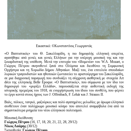
Εικαστικό: ©Κωνσταντίνος Γεωργαντάς
«Ο Βαπτιστικός» του Θ. Σακελλαρίδη, η πιο δημοφιλής ελληνική οπερέτα,
αγαπήθηκε από γενιές και γενιές Ελλήνων για την υπέροχη μουσική της και την
ξεκαρδιστική της υπόθεση. Μετά την επιτυχία του «Ιδομενέα» του W.A. Mozart, o
Γιώργος Πέτρου σκηνοθετεί ξανά στο Ολύμπια και διευθύνει τη Συμφωνική
Ορχήστρα και τη Χορωδία Δήμου Αθηναίων. Μαζί του, ένα επιτελείο σπουδαίων
λυρικών τραγουδιστών και ηθοποιών ζωντανεύει το αριστούργημα του Σακελλαρίδη,
σε μια διαχρονική παραγωγή που συνδυάζει τη σύγχρονη αισθητική με στοιχεία Art
déco της ελληνικής Belle Époque. «O Βαπτιστικός», που σύμφωνα με τον ίδιο τον
δημιουργό του «μυρίζει Ελλάδα», παρουσιάζεται στην αυθεντική εκδοχή της
ιστορικής πρεμιέρας του 1918, σε ενορχήστρωση του ίδιου του συνθέτη, που φέρνει
το έργο κοντά στους ήχους των J. Offenbach, F. Lehár και J. Strauss II.
Βαλς, πόλκες, τανγκό, μαζούρκες και πολύ αγαπημένες μελωδίες με άρωμα ελληνικό
συνθέτουν έναν πολύχρωμο μουσικό κόσμο που αποτελεί αναμφίβολα ένα από τα
σημαντικότερα μνημεία του νέου ελληνικού πολιτισμού.
Μουσική διεύθυνση:
Γιώργος Πέτρου
(16, 17, 18, 20, 21, 22, 28, 29/12)
Νίκος Λαάρης
(30/12)
Σκηνοθεσία:
Γιώργος Πέτρου