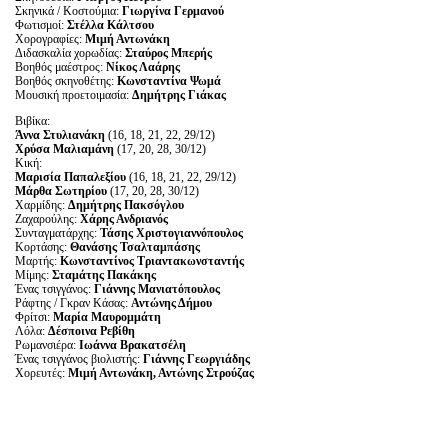
Σκηνικά / Κοστούμια:
Γιωργίνα Γερμανού
Φωτισμοί:
Στέλλα Κάλτσου
Χορογραφίες:
Μιμή Αντωνάκη
Διδασκαλία χορωδίας:
Σταύρος Μπερής
Βοηθός μαέστρος:
Νίκος Λαάρης
Βοηθός σκηνοθέτης:
Κωνσταντίνα Ψωμά
Μουσική προετοιμασία:
Δημήτρης Γιάκας
Βιβίκα:
Άννα Στυλιανάκη
(16, 18, 21, 22, 29/12)
Χρύσα Μαλιαμάνη
(17, 20, 28, 30/12)
Κική:
Μαρισία Παπαλεξίου
(16, 18, 21, 22, 29/12)
Μάρθα Σωτηρίου
(17, 20, 28, 30/12)
Χαρμίδης:
Δημήτρης Πακσόγλου
Ζαχαρούλης:
Χάρης Ανδριανός
Συνταγματάρχης:
Τάσης Χριστογιαννόπουλος
Κορτάσης:
Θανάσης Τσαλταμπάσης
Μαρτής:
Κωνσταντίνος Τριαντακωνσταντής
Μίμης:
Σταμάτης Πακάκης
Ένας τσιγγάνος:
Γιάννης Μανιατόπουλος
Ράφτης / Γκραν Κάσας:
Αντώνης Δήμου
Φρίτσι:
Μαρία Μαυρομμάτη
Λόλα:
Δέσποινα Ρεβίθη
Ρωμανσιέρα:
Ιωάννα Βρακατσέλη
Ένας τσιγγάνος βιολιστής:
Γιάννης Γεωργιάδης
Χορευτές:
Μιμή Αντωνάκη, Αντώνης Στρούζας