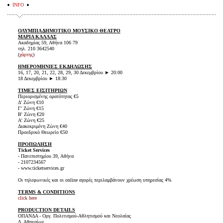
INFO
ΟΛΥΜΠΙΑ ΔΗΜΟΤΙΚΟ ΜΟΥΣΙΚΟ ΘΕΑΤΡΟ
ΜΑΡΙΑ ΚΑΛΛΑΣ
Ακαδημίας 59, Αθήνα 106 79
τηλ. 210 3642540
(
χάρτης
)
ΗΜΕΡΟΜΗΝΙΕΣ ΕΚΔΗΛΩΣΗΣ
16, 17, 20, 21, 22, 28, 29, 30 Δεκεμβρίου ► 20:00
18 Δεκεμβρίου ► 18:30
ΤΙΜΕΣ ΕΙΣΙΤΗΡΙΩΝ
Περιορισμένης ορατότητας €5
Δ' Ζώνη €10
Γ' Ζώνη €15
Β' Ζώνη €20
Α' Ζώνη €25
Διακεκριμένη Ζώνη €40
Προεδρικό Θεωρείο €50
ΠΡΟΠΩΛΗΣΗ
Ticket Services
- Πανεπιστημίου 39, Αθήνα
- 2107234567
- www.ticketservices.gr
Οι τηλεφωνικές και οι online αγορές περιλαμβάνουν χρέωση υπηρεσίας 4%
TERMS & CONDITIONS
click here
PRODUCTION DETAILS
ΟΠΑΝΔΑ - Οργ. Πολιτισμού-Αθλητισμού και Νεολαίας
Δ. Αθηναίων