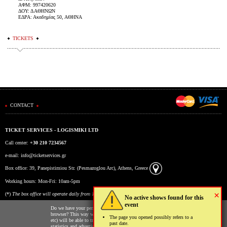
ΑΦΜ: 997420620
ΔΟΥ: Δ ΑΘΗΝΩΝ
ΕΔΡΑ: Ακαδημίας 50, ΑΘΗΝΑ
TICKETS
CONTACT
TICKET SERVICES - LOGISMIKI LTD
Call center:
+30 210 7234567
e-mail:
info@ticketservices.gr
Box office: 39, Panepistimiou Str. (Pesmazoglou Arc), Athens, Greece
Working hours: Mon-Fri: 10am-5pm
×
(*)
The box office will operate daily from 10:00 to 15:00 during the period 17/7 to 6/8.
No active shows found for this
event
Do we have your permission to store cookies to your
browser? This way we and third parties (Google, Facebook
The page you opened possibly refers to a
etc) will be able to track your usage of our website for
past date.
statistics and advertising reasons. You may read more on the