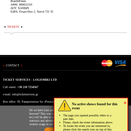
BrasDeFreres
ΑΦΜ: 800651310
ΔΟΥ: ΧΑΝΙΩΝ
ΕΔΡΑ: Επιμενίδου 2, Χανιά 731 32
TICKETS
CONTACT
TICKET SERVICES - LOGISMIKI LTD
Call center:
+30 210 7234567
e-mail:
info@ticketservices.gr
×
Box office: 39, Panepistimiou Str. (Pesmazoglou Arc), Athens, Greece
No active shows found for this
event
Working hours: Mon-Fri: 9am-5pm
Do we have your permission to store cookies to your
browser? This way we and third parties (Google, Facebook
The page you opened possibly refers to a
etc) will be able to track your usage of our website for
past date.
statistics and advertising reasons. You may read more on the
Please, check the event information above.
cookies usage in our website clicking
here
.
To locate the event you are interested in,
please click the search icon on top of this