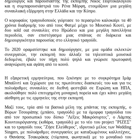
δημιουργός και παρουσιαστής της εκπομπής Νίκος Πορτοκάλογλου
και η συμπαρουσιάστριά του Ρένα Μόρφη, ετοιμάζουν μια μεγάλη
συναυλιακή εξόρμηση στην Ελλάδα και την Κύπρο.
Ο κορυφαίος τραγουδοποιός γιόρτασε το περασμένο καλοκαίρι τα 40
χρόνια διαδρομής του από τους Φατμέ μέχρι το Μουσικό Κουτί, με
δυο sold out συναυλίες στο Ηρώδειο και μια μεγάλη πανελλήνια
περιοδεία, σαν επιστέγασμα μιας σπάνιας σε διάρκεια και
δημιουργικότητα παρουσίας στο ελληνικό τραγούδι.
Το 2020 οραματίστηκε και δημιούργησε, με μια ομάδα εκλεκτών
συνεργατών, την εκπομπή που άλλαξε τα τηλεοπτικά μουσικά
δεδομένα, έβαλε τον πήχη πολύ ψηλά και γνώρισε πρωτοφανή
αναγνώριση και αγάπη από το κοινό.
Η εξαιρετική ερμηνεύτρια, που ξεκίνησε με το συγκρότημα Ιμάμ
Μπαϊλντί και ξεχώρισε για τις πρωτότυπες διασκευές του και για τις
πολυάριθμες συναυλίες σε διεθνή φεστιβάλ σε Ευρώπη και ΗΠΑ,
ακολούθησε πολύ επιτυχημένη μοναχική πορεία και έχει κάνει μεγάλη
αίσθηση με τις ερμηνείες της στην εκπομπή.
Μαζί τους, τρία από τα βασικά μέλη της μπάντας της εκπομπής, ο
Βύρων Τσουράπης (μπάσο, τραγούδι) με τα όμορφα τραγούδια του
από τον προσωπικό του δίσκο "Λέξεις Μακρόσυρτες", ο Λάμπης
Κουντουρόγιαννης (κιθάρα, τραγούδι) με το νέο του project "ΡΙΖΕΣ"
και το τραγούδι τους "Ζήσε Ελεύθερος", ιδρυτικό μέλος των Wedding
Singers, με πολυάριθμες συνεργασίες με καταξιωμένους καλλιτέχνες,
ο Θανάσης Τσακιράκης (τύμπανα, φωνητικά) με το μοναδικό του