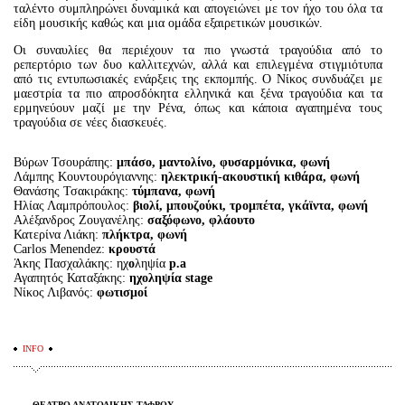
ταλέντο συμπληρώνει δυναμικά και απογειώνει με τον ήχο του όλα τα
είδη μουσικής καθώς και μια ομάδα εξαιρετικών μουσικών.
Οι συναυλίες θα περιέχουν τα πιο γνωστά τραγούδια από το
ρεπερτόριο των δυο καλλιτεχνών, αλλά και επιλεγμένα στιγμιότυπα
από τις εντυπωσιακές ενάρξεις της εκπομπής. Ο Νίκος συνδυάζει με
μαεστρία τα πιο απροσδόκητα ελληνικά και ξένα τραγούδια και τα
ερμηνεύουν μαζί με την Ρένα, όπως και κάποια αγαπημένα τους
τραγούδια σε νέες διασκευές.
Βύρων Τσουράπης:
μπάσο, μαντολίνο, φυσαρμόνικα, φωνή
Λάμπης Κουντουρόγιαννης:
ηλεκτρική-ακουστική κιθάρα, φωνή
Θανάσης Τσακιράκης:
τύμπανα, φωνή
Ηλίας Λαμπρόπουλος:
βιολί, μπουζούκι, τρομπέτα, γκάϊντα, φωνή
Αλέξανδρος Ζουγανέλης:
σαξόφωνο, φλάουτο
Κατερίνα Λιάκη:
πλήκτρα, φωνή
Carlos Menendez:
κρουστά
Άκης Πασχαλάκης: ηχ
ο
ληψία
p.a
Αγαπητός Καταξάκης:
ηχοληψία stage
Νίκος Λιβανός:
φωτισμοί
INFO
ΘΕΑΤΡΟ ΑΝΑΤΟΛΙΚΗΣ ΤΑΦΡΟΥ