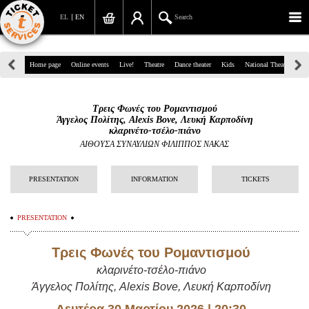
EL
EN
Search
39, Panepistimiou Str, Athens
Home page
Online events
Live!
Theatre
Dance theater
Kids
National Theatre
Gr
(+30)210 7234567
Τρεις Φωνές του Ρομαντισμού
info@ticketservices.gr
Άγγελος Πολίτης, Alexis Bove, Λευκή Καρποδίνη
κλαρινέτο-τσέλο-πιάνο
Search
ΑΙΘΟΥΣΑ ΣΥΝΑΥΛΙΩΝ ΦΙΛΙΠΠΟΣ ΝΑΚΑΣ
Sign up/Sign in
PRESENTATION
INFORMATION
TICKETS
Check out
PRESENTATION
Search your order
Τρεις Φωνές του Ρομαντισμού
Personal Data
κλαρινέτο-τσέλο-πιάνο
Information
Άγγελος Πολίτης, Alexis Bove, Λευκή Καρποδίνη