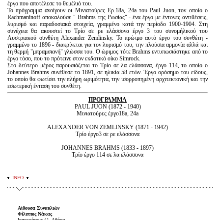
έργο που αποτέλεσε το θεμέλιό του.
Το πρόγραμμα ανοίγουν οι Μινιατούρες Ερ.18a, 24a του Paul Juon, τον οποίο ο
Rachmaninoff αποκαλούσε " Brahms της Ρωσίας" - ένα έργο με έντονες αντιθέσεις,
λυρισμό και παραδοσιακά στοιχεία, γραμμένο κατά την περίοδο 1900-1904. Στη
συνέχεια θα ακουστεί το Τρίο σε ρε ελάσσονα έργο 3 του συνομήλικού του
Αυστριακού συνθέτη Alexander Zemlinsky. Το πρώιμο αυτό έργο του συνθέτη -
γραμμένο το 1896 - διακρίνεται για τον λυρισμό του, την πλούσια αρμονία αλλά και
τη θερμή "μπραμσιανή" γλώσσα του. Ο ώριμος τότε Brahms εντυπωσιάστηκε από το
έργο τόσο, που το πρότεινε στον εκδοτικό οίκο Simrock.
Στο δεύτερο μέρος παρουσιάζεται το Τρίο σε λα ελάσσονα, έργο 114, το οποίο ο
Johannes Brahms συνέθεσε το 1891, σε ηλικία 58 ετών. Έργο ορόσημο του είδους,
το οποίο θα φωτίσει την πλήρη ωριμότητα, την ισορροπημένη αρχιτεκτονική και την
εσωτερική ένταση του συνθέτη.
ΠΡΟΓΡΑΜΜΑ
PAUL JUON (1872 - 1940)
Μινιατούρες έργο18a, 24a
ALEXANDER VON ZEMLINSKY (1871 - 1942)
Τρίο έργο3 σε ρε ελάσσονα
JOHANNES BRAHMS (1833 - 1897)
Tρίο έργο 114 σε λα ελάσσονα
INFO
Αίθουσα Συναυλιών
Φίλιππος Νάκας
Ιπποκράτους 41, Αθήνα