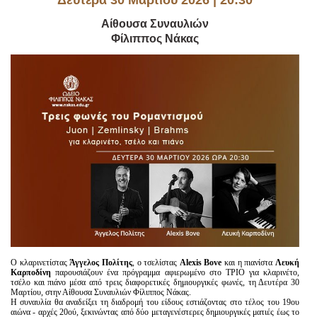
Δευτέρα 30 Μαρτίου 2026 | 20:30
Είσοδος διαχειριστή
Αίθουσα Συναυλιών
Φίλιππος Νάκας
Ο κλαρινετίστας
Άγγελος Πολίτης
, ο τσελίστας
Alexis Bove
και η πιανίστα
Λευκή
Καρποδίνη
παρουσιάζουν ένα πρόγραμμα αφιερωμένο στο ΤΡΙΟ για κλαρινέτο,
τσέλο και πιάνο μέσα από τρεις διαφορετικές δημιουργικές φωνές, τη Δευτέρα 30
Μαρτίου, στην Αίθουσα Συναυλιών Φίλιππος Νάκας.
Η συναυλία θα αναδείξει τη διαδρομή του είδους εστιάζοντας στο τέλος του 19ου
αιώνα - αρχές 20ού, ξεκινώντας από δύο μεταγενέστερες δημιουργικές ματιές έως το