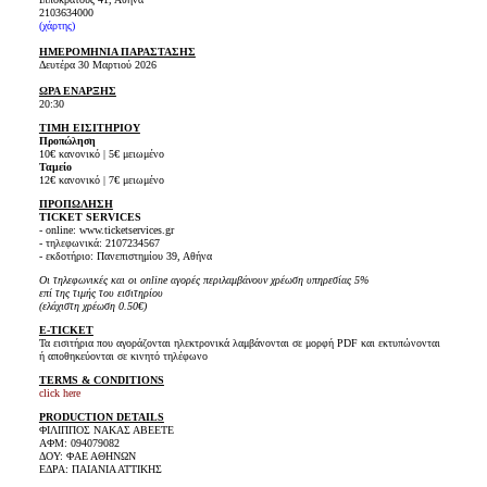
2103634000
(
χάρτης
)
ΗΜΕΡΟΜΗΝΙΑ ΠΑΡΑΣΤΑΣΗΣ
Δευτέρα 30 Μαρτιού 2026
ΩΡΑ ΕΝΑΡΞΗΣ
20:30
ΤΙΜΗ ΕΙΣΙΤΗΡΙΟΥ
Προπώληση
10€ κανονικό | 5€ μειωμένο
Ταμείο
12€ κανονικό | 7€ μειωμένο
ΠΡΟΠΩΛΗΣΗ
TICKET SERVICES
- online: www.ticketservices.gr
- τηλεφωνικά: 2107234567
- εκδοτήριο: Πανεπιστημίου 39, Αθήνα
Οι τηλεφωνικές και οι online αγορές περιλαμβάνουν χρέωση υπηρεσίας 5%
επί της τιμής του εισιτηρίου
(ελάχιστη χρέωση 0.50€)
E-TICKET
Τα εισιτήρια που αγοράζονται ηλεκτρονικά λαμβάνονται σε μορφή PDF και εκτυπώνονται
ή αποθηκεύονται σε κινητό τηλέφωνο
TERMS & CONDITIONS
click here
PRODUCTION DETAILS
ΦΙΛΙΠΠΟΣ ΝΑΚΑΣ ΑΒΕΕΤΕ
ΑΦΜ: 094079082
ΔΟΥ: ΦΑΕ ΑΘΗΝΩΝ
ΕΔΡΑ: ΠΑΙΑΝΙΑ ΑΤΤΙΚΗΣ