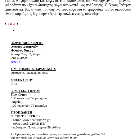
Γιώτας Αργυροπούλου και Ευγενίας Κυριακουλάκου, δύο Μεσσήνιων ποιητριών και
φιλολόγων που έχουν δυστυχώς φύγει από κοντά μας πολύ νωρίς. Ο Νίκος Τσότρας
εμπνεύστηκε βαθιά από το ποιητικό τους έργο και τα τραγούδια που θα ακουστούν
είναι ο καρπός της δημιουργικής αυτής καλλιτεχνικής σύζευξης.
INFO
ΧΩΡΟΣ ΔΙΕΞΑΓΩΓΗΣ
Αίθουσα Συναυλιών
Φίλιππος Νάκας
Ιπποκράτους 41
, Αθήνα
2103634000
(
χάρτης
)
ΗΜΕΡΟΜΗΝΙΑ ΠΑΡΑΣΤΑΣΗΣ
Δευτέρα 27 Ιανουαρίου 2025
ΩΡΑ ΕΝΑΡΞΗΣ
20:30
ΤΙΜΗ ΕΙΣΙΤΗΡΙΟΥ
Προπώληση
10€ κανονικό | 5€ μειωμένο
Ταμείο
12€ κανονικό | 7€ μειωμένο
ΠΡΟΠΩΛΗΣΗ
TICKET SERVICES
- online: www.ticketservices.gr
- τηλεφωνικά: 2107234567
- εκδοτήριο: Πανεπιστημίου 39, Αθήνα
Οι τηλεφωνικές και οι online αγορές περιλαμβάνουν χρέωση υπηρεσίας 5%
επί της τιμής του εισιτηρίου (ελάχιστη χρέωση 0.50€)