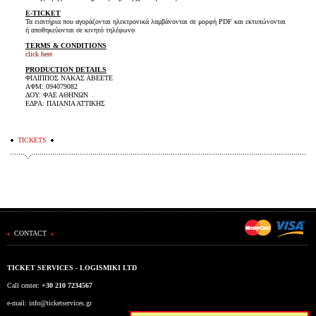
E-TICKET
Τα εισιτήρια που αγοράζονται ηλεκτρονικά λαμβάνονται σε μορφή PDF και εκτυπώνονται
ή αποθηκεύονται σε κινητό τηλέφωνο
TERMS & CONDITIONS
click here
PRODUCTION DETAILS
ΦΙΛΙΠΠΟΣ ΝΑΚΑΣ ΑΒΕΕΤΕ
ΑΦΜ: 094079082
ΔΟΥ: ΦΑΕ ΑΘΗΝΩΝ
ΕΔΡΑ: ΠΑΙΑΝΙΑ ΑΤΤΙΚΗΣ
TICKETS
CONTACT
TICKET SERVICES - LOGISMIKI LTD
Call center:
+30 210 7234567
e-mail:
info@ticketservices.gr