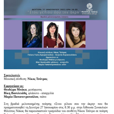
Είσοδος διαχειριστή
Συντελεστές
Μουσική σύνθεση:
Νίκος Τσότρας
Ερμηνεύουν οι:
Θεοδώρα Μπάκα
, μεσόφωνος
Βίκη Βασιλειάδη
, φλάουτο - απαγγελία
Μαρία Παπαπετροπούλου
, πιάνο
Στη βραδιά μελοποιημένης ποίησης «Στου γέλιου σου την άκρη» που θα
πραγματοποιηθεί τη Δευτέρα 27 Ιανουαρίου στις 8.30 μ.μ. στην Αίθουσα Συναυλιών
Φίλιππος Νάκας θα παρουσιαστούν τραγούδια του συνθέτη Νίκου Τσότρα σε ποίηση