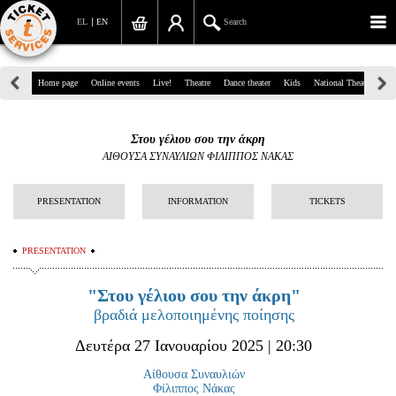
EL
EN
Search
39, Panepistimiou Str, Athens
Home page
Online events
Live!
Theatre
Dance theater
Kids
National Theatre
Gr
(+30)210 7234567
Στου γέλιου σου την άκρη
info@ticketservices.gr
ΑΙΘΟΥΣΑ ΣΥΝΑΥΛΙΩΝ ΦΙΛΙΠΠΟΣ ΝΑΚΑΣ
Search
PRESENTATION
INFORMATION
TICKETS
Sign up/Sign in
PRESENTATION
Check out
"Στου γέλιου σου την άκρη"
Search your order
βραδιά μελοποιημένης ποίησης
Personal Data
Δευτέρα 27 Ιανουαρίου 2025 | 20:30
Information
Αίθουσα Συναυλιών
Φίλιππος Νάκας