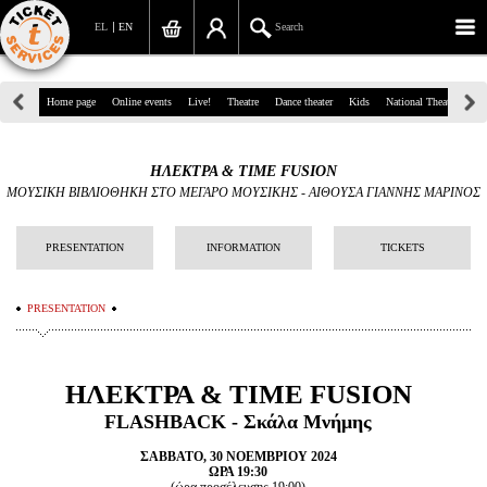
EL
EN
Search
39, Panepistimiou Str, Athens
Home page
Online events
Live!
Theatre
Dance theater
Kids
National Theatre
Gr
(+30)210 7234567
ΗΛΕΚΤΡΑ & TIME FUSION
info@ticketservices.gr
ΜΟΥΣΙΚΗ ΒΙΒΛΙΟΘΗΚΗ ΣΤΟ ΜΕΓΑΡΟ ΜΟΥΣΙΚΗΣ
-
ΑΙΘΟΥΣΑ ΓΙΑΝΝΗΣ ΜΑΡΙΝΟΣ
Search
PRESENTATION
INFORMATION
TICKETS
Sign up/Sign in
PRESENTATION
Check out
Search your order
ΗΛΕΚΤΡΑ & TIME FUSION
Personal Data
FLASHBACK - Σκάλα Μνήμης
Information
ΣΑΒΒΑΤΟ, 30 ΝΟΕΜΒΡΙΟΥ 2024
ΩΡΑ 19:30