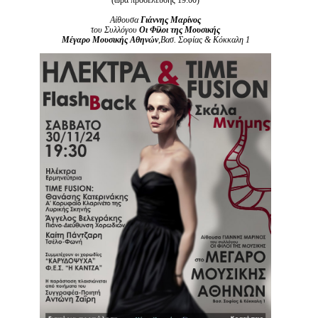
(ώρα προσέλευσης 19:00)
Είσοδος διαχειριστή
Αίθουσα
Γιάννης Μαρίνος
του Συλλόγου
Οι Φίλοι της Μουσικής
Μέγαρο Μουσικής Αθηνών
,Βασ. Σοφίας & Κόκκαλη 1