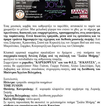
Ένας μουσικός καμβάς που καθρεφτίζει το παρελθόν, αντανακλά το παρόν και
χρωματίζει το μέλλον. Μια μελωδική γέφυρα που ενώνει το χθες με το σήμερα,
με
πρωτότυπες διασκευές και ενορχηστρώσεις, προσαρμοσμένες στις απαιτήσεις
της παράστασης
.
Επτά δεκαετίες τραγούδι, μέσα από τις εμπνεύσεις και το
όραμα τριάντα δημιουργών της εγχώριας και διεθνούς μουσικής σκηνής:
Από
τους Σπάρτακο, Κραουνάκη, Σπανό και Κορκολή έως τον Jacques Brel και από τους
Μικρούτσικο, Ξαρχάκο, Κουγιουμτζή και Ζαμπέτα έως τον Christophe.
Κλασικά οργανικά κομμάτια αγκαλιάζουν το δρώμενο , ενώ ποιήματα του
συγγραφέα-ποιητή Αντώνη Ζαΐρη από τη συλλογή του "Σκάλα Μνήμης"
φωτίζουν το πολυδαίδαλο της ανθρώπινης ύπαρξης.
Συμμετέχουν οι
χορωδίες "ΚΑΡΥΔΟΨΥΧΑ" και του Φ.Ε.Σ. "Η ΚΑΝΤΖΑ",
οι
οποίες
θα ερμηνεύσουν Νίκο Γκάτσο, Γιώργο Ρούσσο, Αλέκο Σακελλάριο, Άρη
Δαβαράκη και άλλους σπουδαίους στιχουργούς-ποιητές,
υπό τη Διεύθυνση του
Μαέστρου Άγγελου Βελεγράκη.
Συντελεστές
Ηλέκτρα:
τραγούδι- απαγγελία ποιημάτων
TIME FUSION
Θανάσης Κατερινάκης:
Α' κορυφαίο κλαρινέτο στην ορχήστρα της Λυρικής
Σκηνής
'Αγγελος Βελεγράκης:
πιάνο- Διεύθυνση χορωδιών
Καίτη Πάντζαρη:
τσέλο-φωνή
Σε πρώτη παρουσίαση θα ακουστεί το μελοποιημένο ποίημα "Σκάλα Μνήμης"
σε
σύνθεση και ενορχήστρωση Αρετής Κοκκίνου