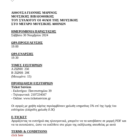
ΑΙΘΟΥΣΑ ΓΙΑΝΝΗΣ ΜΑΡΙΝΟΣ
ΜΟΥΣΙΚΗΣ ΒΙΒΛΙΟΘΗΚΗΣ
ΤΟΥ ΣΥΛΛΟΓΟΥ ΟΙ ΦΙΛΟΙ ΤΗΣ ΜΟΥΣΙΚΗΣ
ΣΤΟ ΜΕΓΑΡΟ ΜΟΥΣΙΚΗΣ ΑΘΗΝΩΝ
ΗΜΕΡΟΜΗΝΙΑ ΠΑΡΑΣΤΑΣHΣ
Σάββατο 30 Νοεμβρίου 2024
ΩΡΑ ΠΡΟΣΕΛΕΥΣΗΣ
19.00
ΩΡΑ ΕΝΑΡΞΗΣ
19.30
ΤΙΜΕΣ ΕΙΣΙΤΗΡΙΩΝ
Α ΖΩΝΗ: 25€
Β ΖΩΝΗ: 20€
(Μειωμένο: 15)
ΠΡΟΠΩΛΗΣΗ ΕΙΣΙΤΗΡΙΩΝ
Ticket Services
- Εκδοτήριο: Πανεπιστημίου 39
- Τηλεφωνικά: 2107234567
- Online: www.ticketservices.gr
Οι αγορές με χρήση κάρτας περιλαμβάνουν χρέωση υπηρεσιας 5% επί της τιμής του
εισιτηρίου (ελάχιστη χρέωση 0.5€)
E-TICKET
Αγοράζοντας τα εισιτήριά σας ηλεκτρονικά, μπορείτε να τα κατεβάσετε σε μορφή PDF και
να τα εκτυπώσετε, ώστε να εισέλθετε στο χώρο της εκδήλωσης απευθείας με αυτά
TERMS & CONDITIONS
click here