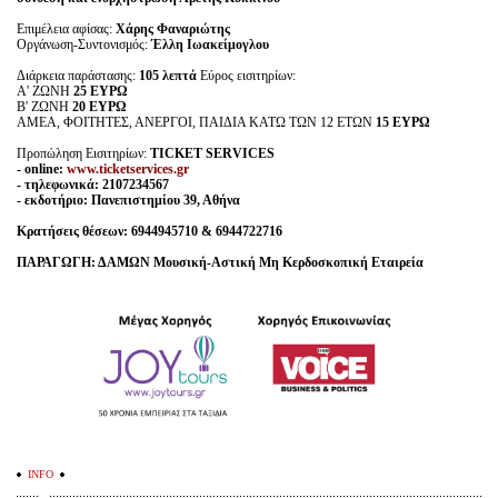
Επιμέλεια αφίσας:
Χάρης Φαναριώτης
Οργάνωση-Συντονισμός:
Έλλη Ιωακείμογλου
Διάρκεια παράστασης:
105 λεπτά
Εύρος εισιτηρίων:
Α' ΖΩΝΗ
25 ΕΥΡΩ
Β' ΖΩΝΗ
20 ΕΥΡΩ
ΑΜΕΑ, ΦΟΙΤΗΤΕΣ, ΑΝΕΡΓΟΙ, ΠΑΙΔΙΑ ΚΑΤΩ ΤΩΝ 12 ΕΤΩΝ
15 ΕΥΡΩ
Προπώληση Εισιτηρίων:
TICKET SERVICES
- online:
www.ticketservices.gr
- τηλεφωνικά: 2107234567
- εκδοτήριο: Πανεπιστημίου 39, Αθήνα
Κρατήσεις θέσεων: 6944945710 & 6944722716
ΠΑΡΑΓΩΓΗ: ΔΑΜΩΝ Μουσική-Αστική Μη Κερδοσκοπική Εταιρεία
INFO