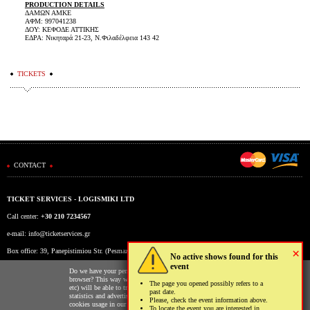
PRODUCTION DETAILS
ΔΑΜΩΝ ΑΜΚΕ
ΑΦΜ: 997041238
ΔΟΥ: ΚΕΦΟΔΕ ΑΤΤΙΚΗΣ
ΕΔΡΑ: Νικηταρά 21-23, Ν.Φιλαδέλφεια 143 42
TICKETS
CONTACT
TICKET SERVICES - LOGISMIKI LTD
Call center:
+30 210 7234567
e-mail:
info@ticketservices.gr
×
Box office: 39, Panepistimiou Str. (Pesmazoglou Arc), Athens, Greece
No active shows found for this
event
Working hours: Mon-Fri: 9am-5pm
Do we have your permission to store cookies to your
browser? This way we and third parties (Google, Facebook
The page you opened possibly refers to a
etc) will be able to track your usage of our website for
past date.
statistics and advertising reasons. You may read more on the
Please, check the event information above.
cookies usage in our website clicking
here
.
To locate the event you are interested in,