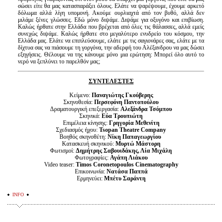
σώσει είτε θα μας κατασπαράξει όλους.
Ελάτε να ψαρέψουμε, έχουμε αρκετό
δόλωμα αλλά λίγη υπομονή. Ακούμε ουρλιαχτά από
τον βυθό, αλλά δεν
μιλάμε ξένες γλώσσες. Εδώ μόνο διψάμε. Διψάμε για οξυγόνο και
επιβίωση.
Καλώς ήρθατε στην Ελλάδα που βρέχεται από όλες τις θάλασσες, αλλά εμείς
συνεχώς διψάμε. Καλώς ήρθατε στο μεγαλύτερο ενυδρείο του κόσμου, την
Ελλάδα μας.
Ελάτε να επιπλεύσουμε, ελάτε με τις σαγιονάρες σας, ελάτε με τα
δίχτυα σας να πιάσουμε
τη γοργόνα, την αδερφή του Αλέξανδρου να μας δώσει
εξηγήσεις. Θέλουμε να της κάνουμε
μόνο μια ερώτηση: Μπορεί όλο αυτό το
νερό να ξεπλύνει το παρελθόν μας;
ΣΥΝΤΕΛΕΣΤΕΣ
Κείμενο:
Παναγιώτης Γκούβερης
Σκηνοθεσία:
Περσεφόνη Παντοπούλου
Δραματουργική επεξεργασία:
Αλεξάνδρα Τσόμπου
Σκηνικά:
Eύα Τρουπιώτη
Επιμέλεια κίνησης:
Γρηγορία Μεθενίτη
Σχεδιασμός ήχου:
Tsopan Theatre Company
Βοηθός σκηνοθέτη:
Νίκη Παπαγεωργίου
Κατασκευή σκηνικού:
Μυρτώ Μάστορη
Φωτισμοί:
Δημήτρης Σαβουιδάκης, Λία Μιχάλη
Φωτογραφίες:
Αγάπη Λιάκου
Video teaser:
Timos Coronetopoulos Cinematography
Επικοινωνία:
Νατάσα Παππά
Ερμηνεύει:
Μπέτυ Σαράντη
INFO