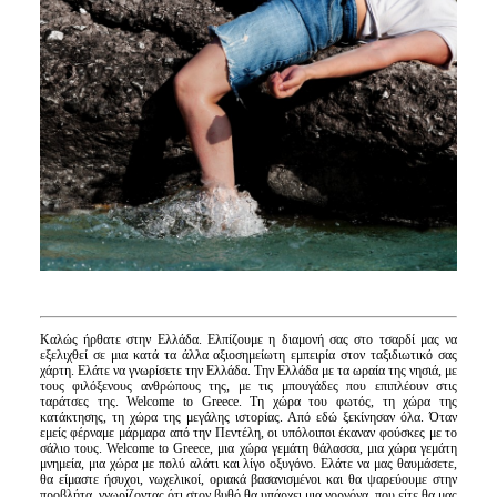
Είσοδος διαχειριστή
Καλώς ήρθατε στην Ελλάδα. Ελπίζουμε η διαμονή σας στο τσαρδί μας να
εξελιχθεί σε μια
κατά τα άλλα αξιοσημείωτη εμπειρία στον ταξιδιωτικό σας
χάρτη. Ελάτε να γνωρίσετε την
Ελλάδα. Την Ελλάδα με τα ωραία της νησιά, με
τους φιλόξενους ανθρώπους της, με τις
μπουγάδες που επιπλέουν στις
ταράτσες της. Welcome to Greece. Τη χώρα του φωτός, τη
χώρα της
κατάκτησης, τη χώρα της μεγάλης ιστορίας. Από εδώ ξεκίνησαν όλα. Όταν
εμείς
φέρναμε μάρμαρα από την Πεντέλη, οι υπόλοιποι έκαναν φούσκες με το
σάλιο τους.
Welcome to Greece, μια χώρα γεμάτη θάλασσα, μια χώρα γεμάτη
μνημεία, μια χώρα με
πολύ αλάτι και λίγο οξυγόνο. Ελάτε να μας θαυμάσετε,
θα είμαστε ήσυχοι, νωχελικοί,
οριακά βασανισμένοι και θα ψαρεύουμε στην
προβλήτα, γνωρίζοντας ότι στον βυθό θα
υπάρχει μια γοργόνα, που είτε θα μας