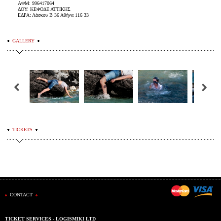
ΑΦΜ: 996417064
ΔΟΥ: ΚΕΦΟΔΕ ΑΤΤΙΚΗΣ
ΕΔΡΑ: Λάσκου Β 36 Αθήνα 116 33
GALLERY
TICKETS
CONTACT
TICKET SERVICES - LOGISMIKI LTD