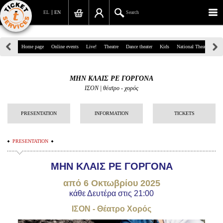
EL
EN
Search
39, Panepistimiou Str, Athens
Home page
Online events
Live!
Theatre
Dance theater
Kids
National Theatre
Gr
(+30)210 7234567
ΜΗΝ ΚΛΑΙΣ ΡΕ ΓΟΡΓΟΝΑ
info@ticketservices.gr
ΙΣΟΝ | θέατρο - χορός
Search
PRESENTATION
INFORMATION
TICKETS
Sign up/Sign in
PRESENTATION
Check out
ΜΗΝ ΚΛΑΙΣ ΡΕ ΓΟΡΓΟΝΑ
Search your order
από 6 Οκτωβρίου 2025
Personal Data
κάθε Δευτέρα στις 21:00
Information
ΙΣΟΝ - Θέατρο Χορός