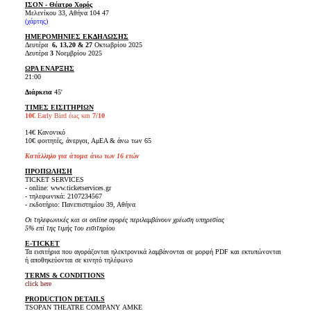
ΙΣΟΝ - Θέατρο Χορός
Μελενίκου 33, Αθήνα 104 47
(χάρτης)
ΗΜΕΡΟΜΗΝΙΕΣ ΕΚΔΗΛΩΣΗΣ
Δευτέρα
6, 13,20 & 27
Οκτωβρίου 2025
Δευτέρα
3
Νοεμβρίου 2025
ΩΡΑ ΕΝΑΡΞΗΣ
21:00
Διάρκεια
45'
ΤΙΜΕΣ ΕΙΣΙΤΗΡΙΩΝ
10€
Early Bird έως και
7/10
14€ Κανονικό
10€ φοιτητές, άνεργοι, ΑμΕΑ & άνω των 65
Κατάλληλο για άτομα άνω των 16 ετών
ΠΡΟΠΩΛΗΣΗ
TICKET SERVICES
- online: www.ticketservices.gr
- τηλεφωνικά: 2107234567
- εκδοτήριο: Πανεπιστημίου 39, Αθήνα
Οι τηλεφωνικές και οι online αγορές περιλαμβάνουν χρέωση υπηρεσίας
5% επί της τιμής του εισιτηρίου
E-TICKET
Τα εισιτήρια που αγοράζονται ηλεκτρονικά λαμβάνονται σε μορφή PDF και εκτυπώνονται
ή αποθηκεύονται σε κινητό τηλέφωνο
TERMS & CONDITIONS
click here
PRODUCTION DETAILS
TSOPAN THEATRE COMPANY ΑΜΚΕ