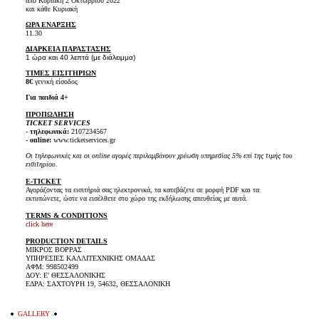
από Κυριακή 2 Οκτωβρίου 2022
και κάθε Κυριακή
ΩΡΑ ΕΝΑΡΞΗΣ
11.30
ΔΙΑΡΚΕΙΑ ΠΑΡΑΣΤΑΣΗΣ
1 ώρα και 40 λεπτά (με διάλειμμα)
ΤΙΜΕΣ ΕΙΣΙΤΗΡΙΩΝ
8€
γενική είσοδος
Για παιδιά 4+
ΠΡΟΠΩΛΗΣΗ
TICKET SERVICES
-
τηλεφωνικά:
2107234567
-
online:
www.ticketservices.gr
Οι τηλεφωνικές και οι online αγορές περιλαμβάνουν χρέωση υπηρεσίας 5% επί της τιμής του
εισιτηρίου.
E-TICKET
Αγοράζοντας τα εισιτήριά σας ηλεκτρονικά, τα κατεβάζετε σε μορφή PDF και τα
εκτυπώνετε, ώστε να εισέλθετε στο χώρο της εκδήλωσης απευθείας με αυτά.
TERMS & CONDITIONS
click here
PRODUCTION DETAILS
ΜΙΚΡΟΣ ΒΟΡΡΑΣ
ΥΠΗΡΕΣΙΕΣ ΚΑΛΛΙΤΕΧΝΙΚΗΣ ΟΜΑΔΑΣ
ΑΦΜ: 998502499
ΔΟΥ: Ε' ΘΕΣΣΑΛΟΝΙΚΗΣ
ΕΔΡΑ: ΣΑΧΤΟΥΡΗ 19, 54632, ΘΕΣΣΑΛΟΝΙΚΗ
GALLERY