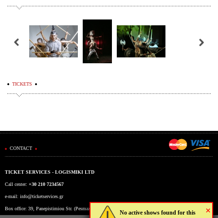
TICKETS
CONTACT
TICKET SERVICES - LOGISMIKI LTD
Call center:
+30 210 7234567
e-mail:
info@ticketservices.gr
×
Box office: 39, Panepistimiou Str. (Pesmazoglou Arc), Athens, Greece
No active shows found for this