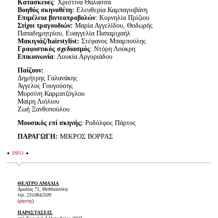
Κατασκευές
: Χριστίνα Θαλασσά
Βοηθός σκηνοθέτη:
Ελευθερία Καμπαγιοβάνη
Επιμέλεια βιντεοπροβολών
: Κορνηλία Πρίζιου
Στίχοι τραγουδιών:
Μαρία Αγγελίδου, Θοδωρής
Παπαδημητρίου, Ευαγγελία Παπαμιχαήλ
Μακιγιάζ/hairstylist:
Στέφανος Μπαμπούλης
Γραφιστικός σχεδιασμός
: Ντόρη Λούκρη
Επικοινωνία
: Λουκία Αργυριάδου
Παίζουν:
Δημήτρης Γαλανάκης
Άγγελος Γουγούσης
Μυρσίνη Καρματζόγλου
Μαίρη Λιόλιου
Ζωή Ξανθοπούλου
Μουσικός επί σκηνής:
Ροδόλφος Πάρτος
ΠΑΡΑΓΩΓΗ:
ΜΙΚΡΟΣ ΒΟΡΡΑΣ
INFO
ΘΕΑΤΡΟ ΑΜΑΛΙΑ
Αμαλίας 71, Θεσσαλονίκη
τηλ. 2310842509
(
χάρτης
)
ΠΑΡΑΣΤΑΣΕΙΣ