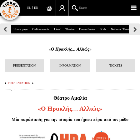
EL
EN
Search
39, Panepistimiou Str, Athens
Home page
Online events
Live!
Theatre
Dance theater
Kids
National Theatre
Gr
(+30)210 7234567
«Ο Ηρακλής... Αλλιώς»
info@ticketservices.gr
Search
PRESENTATION
INFORMATION
TICKETS
Sign up/Sign in
PRESENTATION
Check out
Θέατρο Αμαλία
Search your order
«Ο Ηρακλής… Αλλιώς»
Personal Data
Μία παράσταση για την ιστορία του ήρωα πέρα από τον μύθο
Information