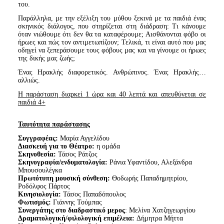
του.
Παράλληλα, με την εξέλιξη του μύθου ξεκινά με τα παιδιά ένας
σκηνικός διάλογος, που στηρίζεται στη διάδραση: Τι κάνουμε
όταν νιώθουμε ότι δεν θα τα καταφέρουμε; Αισθάνονται φόβο οι
ήρωες και πώς τον αντιμετωπίζουν; Τελικά, τι είναι αυτό που μας
οδηγεί να ξεπεράσουμε τους φόβους μας και να γίνουμε οι ήρωες
της δικής μας ζωής;
Ένας Ηρακλής διαφορετικός. Ανθρώπινος. Ένας Ηρακλής…
αλλιώς.
Η παράσταση διαρκεί 1 ώρα και 40 λεπτά και απευθύνεται σε
παιδιά 4+
Ταυτότητα παράστασης
Συγγραφέας:
Μαρία Αγγελίδου
Διασκευή για το Θέατρο:
η ομάδα
Σκηνοθεσία:
Τάσος Ράτζος
Σκηνογραφία/ενδυματολογία:
Ράνια Υφαντίδου, Αλεξάνδρα
Μπουσουλέγκα
Πρωτότυπη μουσική σύνθεση:
Θοδωρής Παπαδημητρίου,
Ροδόλφος Πάρτος
Κινησιολογία:
Τάσος Παπαδόπουλος
Φωτισμός:
Γιάννης Τούμπας
Συνεργάτης στο διαδραστικό μερος
: Μελίνα Χατζηγεωργίου
Δραματολογική/φιλολογική επιμέλεια:
Δήμητρα Μήττα