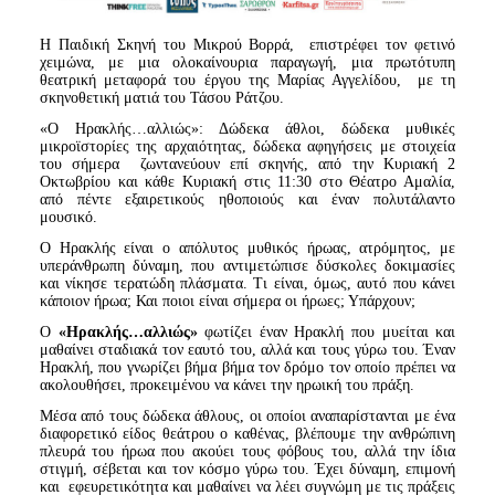
Η Παιδική Σκηνή του Μικρού Βορρά, επιστρέφει τον φετινό
χειμώνα, με μια ολοκαίνουρια παραγωγή, μια πρωτότυπη
θεατρική μεταφορά του έργου της Μαρίας Αγγελίδου, με τη
σκηνοθετική ματιά του Τάσου Ράτζου.
«Ο Ηρακλής…αλλιώς»: Δώδεκα άθλοι, δώδεκα μυθικές
μικροϊστορίες της αρχαιότητας, δώδεκα αφηγήσεις με στοιχεία
του σήμερα ζωντανεύουν επί σκηνής, από την Κυριακή 2
Οκτωβρίου και κάθε Κυριακή στις 11:30 στο Θέατρο Αμαλία,
από πέντε εξαιρετικούς ηθοποιούς και έναν πολυτάλαντο
μουσικό.
Ο Ηρακλής είναι ο απόλυτος μυθικός ήρωας, ατρόμητος, με
υπεράνθρωπη δύναμη, που αντιμετώπισε δύσκολες δοκιμασίες
και νίκησε τερατώδη πλάσματα. Τι είναι, όμως, αυτό που κάνει
κάποιον ήρωα; Και ποιοι είναι σήμερα οι ήρωες; Υπάρχουν;
Ο
«Ηρακλής…αλλιώς»
φωτίζει έναν Ηρακλή που μυείται και
μαθαίνει σταδιακά τον εαυτό του, αλλά και τους γύρω του. Έναν
Ηρακλή, που γνωρίζει βήμα βήμα τον δρόμο τον οποίο πρέπει να
ακολουθήσει, προκειμένου να κάνει την ηρωική του πράξη.
Μέσα από τους δώδεκα άθλους, οι οποίοι αναπαρίστανται με ένα
διαφορετικό είδος θεάτρου ο καθένας, βλέπουμε την ανθρώπινη
πλευρά του ήρωα που ακούει τους φόβους του, αλλά την ίδια
στιγμή, σέβεται και τον κόσμο γύρω του. Έχει δύναμη, επιμονή
και εφευρετικότητα και μαθαίνει να λέει συγνώμη με τις πράξεις