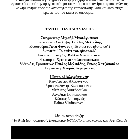
δραπετεύσει από την πραγματικότητα στον κόσμο του ονείρου, προσπαθώντας
να λησμονήσει τόσο τις αγριότητες της επανάστασης, όσο και έναν άτυχο
έρωτα που τον κάνει να υποφέρει.
ΤΑΥΤΟΤΗΤΑ ΠΑΡΑΣΤΑΣΗΣ
Συγγραφέας:
Μιχαήλ Μπουλγκάκοφ
Σκηνοθεσία-Σύλληψη:
Παύλος Μελικίδης
Κουστούμια:
Άννα Φόνσου
("Το σπίτι του ηθοποιού")
Σκηνικά:
"Το σπίτι του ηθοποιού"
Επιμέλεια Κίνησης:
Ralitza Vladimirova
Φωτισμοί:
Χριστίνα Φυλακτοπούλου
Video Art, Γραφιστικά:
Παύλος Μελικίδης, Θάνος Χατζόπουλος
Παραγωγή:
Μικρός Κεραμεικός
Ηθοποιοί (αλφαβητικά)
:
Κωνσταντίνα Αλεφαντινού
Χρυσοβαλάντης Κωστόπουλος
Μπάμπης Λουκόπουλος
Αγγελική Παντελεάκου
Κώστας Σκεπαρνιάς
Ralitza Vladimirova
Με την υποστήριξη:
"Το σπίτι του ηθοποιού", Ευρωπαϊκό Ινστιτούτο Επικοινωνίας και AvantGarde