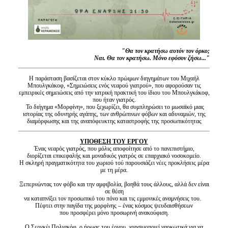
"Θα τον κρατήσω αυτόν τον όρκο;
Ναι. Θα τον κρατήσω. Μόνο εφόσον ζήσω..."
Η παράσταση βασίζεται στον κύκλο πρώιμων διηγημάτων του Μιχαήλ
Μπουλγκάκοφ, «Σημειώσεις ενός νεαρού γιατρού», που αφορούσαν τις
εμπειρικές σημειώσεις από την ιατρική πρακτική του ίδιου του Μπουλγκάκοφ,
που ήταν γιατρός.
Το διήγημα «Μορφίνη», που ξεχωρίζει, θα συμπληρώσει το μωσαϊκό μιας
ιστορίας της οδυνηρής αγάπης, των ανθρώπινων φόβων και αδυναμιών, της
διαμόρφωσης και της αναπόφευκτης καταστροφής της προσωπικότητας
ΥΠΟΘΕΣΗ ΤΟΥ ΕΡΓΟΥ
Ένας νεαρός γιατρός, που μόλις αποφοίτησε από το πανεπιστήμιο,
διορίζεται επικεφαλής και μοναδικός γιατρός σε επαρχιακό νοσοκομείο.
Η σκληρή πραγματικότητα του χωριού τού παρουσιάζει νέες προκλήσεις μέρα
με τη μέρα.
Ξεπερνώντας τον φόβο και την αμφιβολία, βοηθά τους άλλους, αλλά δεν είναι
σε θέση
να καταπνίξει τον προσωπικό του πόνο και τις εμμονικές αναμνήσεις του.
Πέφτει στην παγίδα της μορφίνης – ένας κόσμος ψευδαισθήσεων
που προσφέρει μόνο προσωρινή ανακούφιση.
Ο Σεργκέι Πολιακόφ, ο ήρωας του έργου, χρησιμοποιεί ναρκωτικά για να