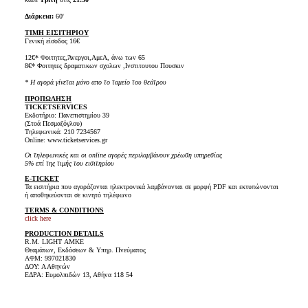
Διάρκεια:
60'
ΤΙΜΗ ΕΙΣΙΤΗΡΙΟΥ
Γενική είσοδος 16€
12€* Φοιτητες,Άνεργοι,ΑμεΑ, άνω των 65
8€* Φοιτητες δραματικων σχολων ,Ινστιτουτου Πουσκιν
* Η αγορά γίνεται μόνο απο το ταμείο του θεάτρου
ΠΡΟΠΩΛΗΣΗ
TICKET
SERVICES
Εκδοτήριο: Πανεπιστημίου 39
(Στοά Πεσμαζόγλου)
Τηλεφωνικά: 210 7234567
Online: www.ticketservices.gr
Οι τηλεφωνικές και οι online αγορές περιλαμβάνουν χρέωση υπηρεσίας
5% επί της τιμής του εισιτηρίου
E-TICKET
Τα εισιτήρια που αγοράζονται ηλεκτρονικά λαμβάνονται σε μορφή PDF και εκτυπώνονται
ή αποθηκεύονται σε κινητό τηλέφωνο
TERMS & CONDITIONS
click here
PRODUCTION DETAILS
R.M. LIGHT ΑΜΚΕ
Θεαμάτων, Εκδόσεων & Υπηρ. Πνεύματος
ΑΦΜ: 997021830
ΔΟΥ: Α Αθηνών
ΕΔΡΑ: Ευμολπιδών 13, Αθήνα 118 54