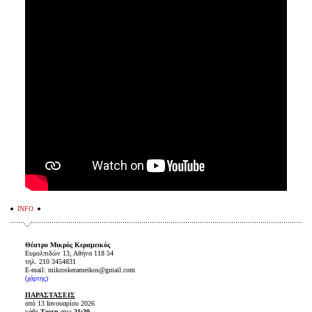
INFO
Θέατρο Μικρός Κεραμεικός
Ευμολπιδών 13, Αθήνα 118 54
τηλ. 210 3454831
E-mail: mikroskerameikos@gmail.com
(χάρτης)
ΠΑΡΑΣΤΑΣΕΙΣ
από 13 Ιανουαρίου 2026
κάθε
Τριτη
στις
21:30