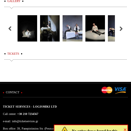
GALLERY
TICKETS
CONTACT
TICKET SERVICES - LOGISMIKI LTD
Call center:
+30 210 7234567
e-mail:
info@ticketservices.gr
×
Box office: 39, Panepistimiou Str. (Pesmazoglou Arc), Athens, Greece
No active shows found for this