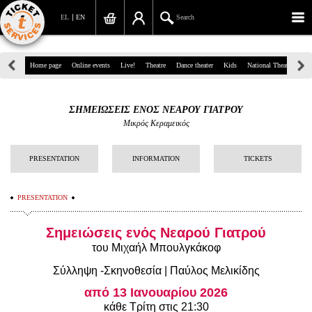
EL
EN
Search
39, Panepistimiou Str, Athens
Home page
Online events
Live!
Theatre
Dance theater
Kids
National Theatre
Gr
(+30)210 7234567
ΣΗΜΕΙΩΣΕΙΣ ΕΝΟΣ ΝΕΑΡΟΥ ΓΙΑΤΡΟΥ
info@ticketservices.gr
Μικρός Κεραμεικός
Search
PRESENTATION
INFORMATION
TICKETS
Sign up/Sign in
PRESENTATION
Check out
Σημειώσεις ενός Νεαρού Γιατρού
Search your order
του Μιχαήλ Μπουλγκάκοφ
Personal Data
Σύλληψη -Σκηνοθεσία | Παύλος Μελικίδης
Information
από 13 Ιανουαρίου 2026
κάθε Τρίτη στις 21:30