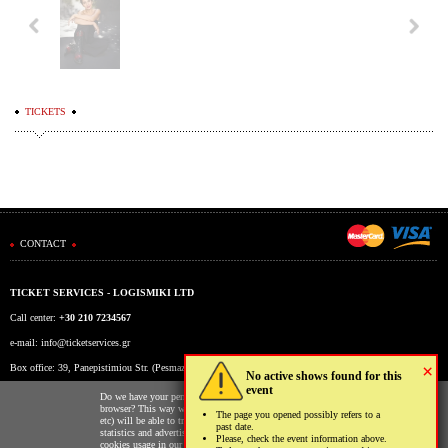
TICKETS
CONTACT
TICKET SERVICES - LOGISMIKI LTD
Call center:
+30 210 7234567
e-mail:
info@ticketservices.gr
×
Box office: 39, Panepistimiou Str. (Pesmazoglou Arc), Athens, Greece
No active shows found for this
event
Working hours: Mon-Fri: 9am-5pm
Do we have your permission to store cookies to your
browser? This way we and third parties (Google, Facebook
The page you opened possibly refers to a
etc) will be able to track your usage of our website for
past date.
statistics and advertising reasons. You may read more on the
Please, check the event information above.
cookies usage in our website clicking
here
.