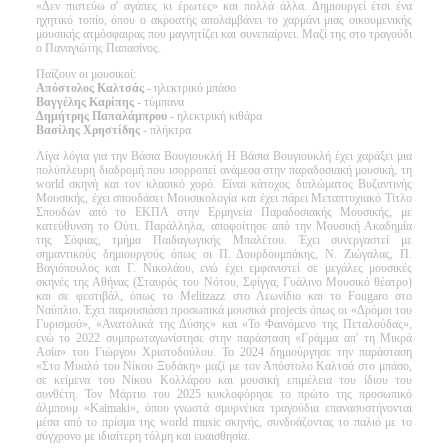
«Δεν πιστεύω σ' αγάπες κι έρωτες» και πολλά άλλα. Δημιουργεί έτσι ένα
ηχητικό τοπίο, όπου ο ακροατής απολαμβάνει το χαρμάνι μιας οικουμενικής
μουσικής ατμόσφαιρας που μαγνητίζει και συνεπαίρνει. Μαζί της στο τραγούδι
ο Παναγιώτης Παπασίνος.
Παίζουν οι μουσικοί:
Απόστολος Καλτσάς
- ηλεκτρικό μπάσο
Βαγγέλης Καρίπης
- τύμπανα
Δημήτρης Παπαλάμπρου
- ηλεκτρική κιθάρα
Βασίλης Χρηστίδης
- πλήκτρα
Λίγα λόγια για την Βάσια Βουγιουκλή Η Βάσια Βουγιουκλή έχει χαράξει μια
πολύπλευρη διαδρομή που ισορροπεί ανάμεσα στην παραδοσιακή μουσική, τη
world σκηνή και τον κλασικό χορό. Είναι κάτοχος διπλώματος Βυζαντινής
Μουσικής, έχει σπουδάσει Μουσικολογία και έχει πάρει Μεταπτυχιακό Τίτλο
Σπουδών από το ΕΚΠΑ στην Ερμηνεία Παραδοσιακής Μουσικής, με
κατεύθυνση το Ούτι. Παράλληλα, αποφοίτησε από την Μουσική Ακαδημία
της Σόφιας, τμήμα Παιδαγωγικής Μπαλέτου. Έχει συνεργαστεί με
σημαντικούς δημιουργούς όπως οι Π. Δουρδουμπάκης, Ν. Ζιώγαλας, Π.
Βαγιόπουλος και Γ. Νικολάου, ενώ έχει εμφανιστεί σε μεγάλες μουσικές
σκηνές της Αθήνας (Σταυρός του Νότου, Σφίγγα, Γυάλινο Μουσικό θέατρο)
και σε φεστιβάλ, όπως το Melitzazz στο Λεωνίδιο και το Fougaro στο
Ναύπλιο. Έχει παρουσιάσει προσωπικά μουσικά projects όπως οι «Δρόμοι του
Γυρισμού», «Ανατολικά της Δύσης» και «Το Φαινόμενο της Πεταλούδας»,
ενώ το 2022 συμπρωταγωνίστησε στην παράσταση «Γράμμα απ' τη Μικρά
Ασία» του Γιώργου Χριστοδούλου. Το 2024 δημιούργησε την παράσταση
«Στο Μυαλό του Νίκου Ξυδάκη» μαζί με τον Απόστολο Καλτσά στο μπάσο,
σε κείμενα του Νίκου Κολλάρου και μουσική επιμέλεια του ίδιου του
συνθέτη. Τον Μάρτιο του 2025 κυκλοφόρησε το πρώτο της προσωπικό
άλμπουμ «Kaimaki», όπου γνωστά σμυρνέικα τραγούδια επανασυστήνονται
μέσα από το πρίσμα της world music σκηνής, συνδυάζοντας το παλιό με το
σύγχρονο με ιδιαίτερη τόλμη και ευαισθησία.