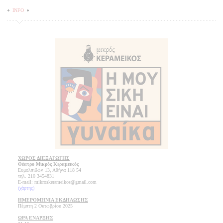
INFO
ΧΩΡΟΣ ΔΙΕΞΑΓΩΓΗΣ
Θέατρο Μικρός Κεραμεικός
Ευμολπιδών 13, Αθήνα 118 54
τηλ. 210 3454831
E-mail: mikroskerameikos@gmail.com
(χάρτης)
ΗΜΕΡΟΜΗΝΙΑ ΕΚΔΗΛΩΣΗΣ
Πέμπτη 2 Οκτωβρίου 2025
ΩΡΑ ΕΝΑΡΞΗΣ