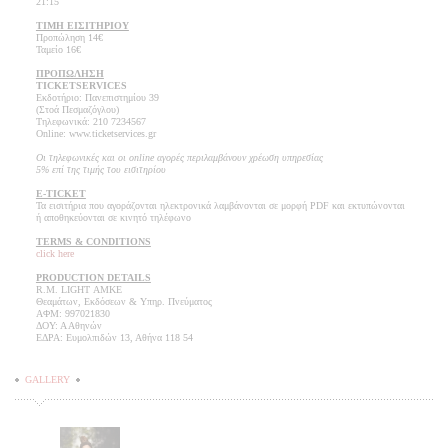
21:15
ΤΙΜΗ ΕΙΣΙΤΗΡΙΟΥ
Προπώληση 14€
Ταμείο 16€
ΠΡΟΠΩΛΗΣΗ
TICKET
SERVICES
Εκδοτήριο: Πανεπιστημίου 39
(Στοά Πεσμαζόγλου)
Τηλεφωνικά: 210 7234567
Online: www.ticketservices.gr
Οι τηλεφωνικές και οι online αγορές περιλαμβάνουν χρέωση υπηρεσίας
5% επί της τιμής του εισιτηρίου
E-TICKET
Τα εισιτήρια που αγοράζονται ηλεκτρονικά λαμβάνονται σε μορφή PDF και εκτυπώνονται
ή αποθηκεύονται σε κινητό τηλέφωνο
TERMS & CONDITIONS
click here
PRODUCTION DETAILS
R.M. LIGHT ΑΜΚΕ
Θεαμάτων, Εκδόσεων & Υπηρ. Πνεύματος
ΑΦΜ: 997021830
ΔΟΥ: Α Αθηνών
ΕΔΡΑ: Ευμολπιδών 13, Αθήνα 118 54
GALLERY