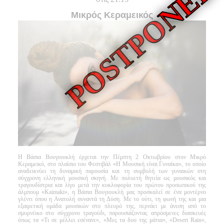
Είσοδος διαχειριστή
Μικρός Κεραμεικός
Η Βάσια Βουγιουκλή έρχεται την Πέμπτη 2 Οκτωβρίου στον Μικρό
Κεραμεικό, στο πλαίσιο του Φεστιβάλ «Η Μουσική είναι Γυναίκα», το οποίο
αναδεικνύει τη δυναμική παρουσία και τη συμβολή των γυναικών στη
σύγχρονη ελληνική μουσική σκηνή. Με πολυετή θητεία ως μουσικός και
τραγουδίστρια και λίγο μετά την κυκλοφορία του πρώτου προσωπικού της
άλμπουμ «Kaimaki», η Βάσια Βουγιουκλή μας προσκαλεί σε ένα μοντέρνο
γλέντι όπου η Ανατολή συναντά τη Δύση. Με το ούτι, τη φωνή της και μια
εξαιρετική ομάδα μουσικών στο πλευρό της, περνάει με άνεση από το
σμυρνέικο στο σύγχρονο τραγούδι, παρουσιάζοντας απρόσμενες διασκευές
όπως τα «Τι σε μέλλει εσένανε», «Μες τα δυο της μάτια», «Desert Rain»,