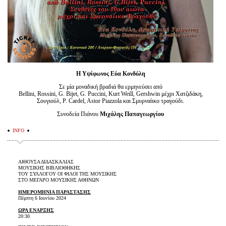
Η Υψίφωνος Εύα Κονδύλη
Σε μία μοναδική βραδιά θα ερμηνεύσει από
Bellini, Rossini, G. Bijet, G. Puccini, Kurt Weill, Gershwin μέχρι Χατζιδάκη,
Σουγιούλ, P. Cardel, Astor Piazzola και Σμυρναίικο τραγούδι.
Συνοδεία Πιάνου
Μιχάλης Παπαγεωργίου
INFO
ΑΙΘΟΥΣΑ ΔΙΔΑΣΚΑΛΙΑΣ
ΜΟΥΣΙΚΗΣ ΒΙΒΛΙΟΘΗΚΗΣ
ΤΟΥ ΣΥΛΛΟΓΟΥ ΟΙ ΦΙΛΟΙ ΤΗΣ ΜΟΥΣΙΚΗΣ
ΣΤΟ ΜΕΓΑΡΟ ΜΟΥΣΙΚΗΣ ΑΘΗΝΩΝ
ΗΜΕΡΟΜΗΝΙΑ ΠΑΡΑΣΤΑΣΗΣ
Πέμπτη 6 Ιουνίου 2024
ΩΡΑ ΕΝΑΡΞΗΣ
20:30