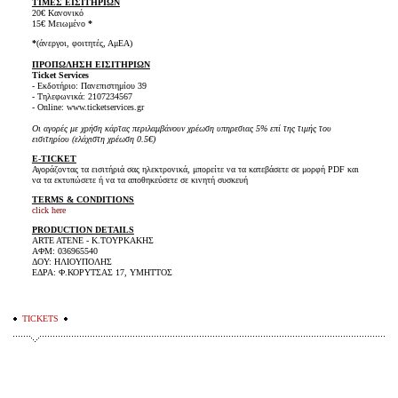
ΤΙΜΕΣ ΕΙΣΙΤΗΡΙΩΝ
20€ Κανονικό
15€ Μειωμένο
*
*
(άνεργοι, φοιτητές, ΑμΕΑ)
ΠΡΟΠΩΛΗΣΗ ΕΙΣΙΤΗΡΙΩΝ
Ticket Services
- Εκδοτήριο: Πανεπιστημίου 39
- Τηλεφωνικά: 2107234567
- Online: www.ticketservices.gr
Οι αγορές με χρήση κάρτας περιλαμβάνουν χρέωση υπηρεσιας 5% επί της τιμής του
εισιτηρίου (ελάχιστη χρέωση 0.5€)
E-TICKET
Αγοράζοντας τα εισιτήριά σας ηλεκτρονικά, μπορείτε να τα κατεβάσετε σε μορφή PDF και
να τα εκτυπώσετε ή να τα αποθηκεύσετε σε κινητή συσκευή
TERMS & CONDITIONS
click here
PRODUCTION DETAILS
ARTE ATENE - Κ.ΤΟΥΡΚΑΚΗΣ
ΑΦΜ: 036965540
ΔΟΥ: ΗΛΙΟΥΠΟΛΗΣ
ΕΔΡΑ: Φ.ΚΟΡΥΤΣΑΣ 17, ΥΜΗΤΤΟΣ
TICKETS