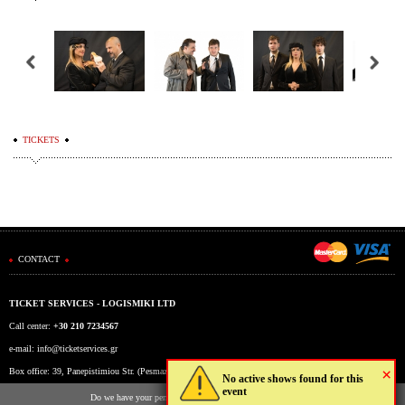
TICKETS
CONTACT
TICKET SERVICES - LOGISMIKI LTD
Call center:
+30 210 7234567
e-mail:
info@ticketservices.gr
×
Box office: 39, Panepistimiou Str. (Pesmazoglou Arc), Athens, Greece
No active shows found for this
event
Working hours: Mon-Fri: 9am-5pm
Do we have your permission to store cookies to your