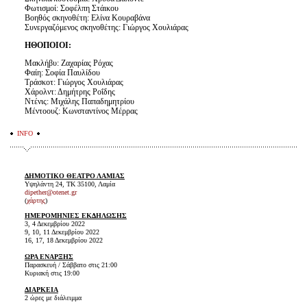
Φωτισμοί: Σοφέλπη Στάικου
Βοηθός σκηνοθέτη: Ελίνα Κουραβάνα
Συνεργαζόμενος σκηνοθέτης: Γιώργος Χουλιάρας
ΗΘΟΠΟΙΟΙ:
Μακλήβυ: Ζαχαρίας Ρόχας
Φαίη: Σοφία Παυλίδου
Τράσκοτ: Γιώργος Χουλιάρας
Χάρολντ: Δημήτρης Ροΐδης
Ντένις: Μιχάλης Παπαδημητρίου
Μέντοουζ: Κωνσταντίνος Μέρρας
INFO
ΔΗΜΟΤΙΚΟ ΘΕΑΤΡΟ ΛΑΜΙΑΣ
Υψηλάντη 24, ΤΚ 35100, Λαμία
dipether@otenet.gr
(
χάρτης
)
ΗΜΕΡΟΜΗΝΙΕΣ ΕΚΔΗΛΩΣΗΣ
3, 4 Δεκεμβρίου 2022
9, 10, 11 Δεκεμβρίου 2022
16, 17, 18 Δεκεμβρίου 2022
ΩΡΑ ΕΝΑΡΞΗΣ
Παρασκευή / Σάββατο στις 21:00
Κυριακή στις 19:00
ΔΙΑΡΚΕΙΑ
2 ώρες με διάλειμμα