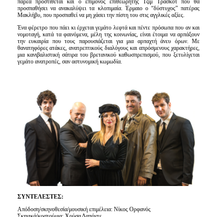
παρέα προστίθεται και ο επίμονος επιθεωρητής Τζιμ Τράσκοτ που θα
προσπαθήσει να ανακαλύψει τα κλοπιμαία. Έρμαιο ο “δύστυχος” πατέρας
Μακλήβυ, που προσπαθεί να μη χάσει την πίστη του στις αγγλικές αξίες.
Ένα φέρετρο που πάει κι έρχεται γεμάτο λεφτά και πέντε πρόσωπα που αν και
νομοταγή, κατά τα φαινόμενα, μέλη της κοινωνίας, είναι έτοιμα να αρπάξουν
την ευκαιρία που τους παρουσιάζεται για μια αρπαχτή άνευ όρων. Με
θανατηφόρες ατάκες, ανατρεπτικούς διαλόγους και απρόσμενους χαρακτήρες,
μια κανιβαλιστική σάτιρα του βρετανικού καθωσπρεπισμού, που ξετυλίγεται
γεμάτο ανατροπές, σαν αστυνομική κωμωδία.
ΣΥΝΤΕΛΕΣΤΕΣ:
Απόδοση/σκηνοθεσία/μουσική επιμέλεια: Νίκος Ορφανός
Σκηνικά/κοστούμια: Χρύσα Δαπόντε