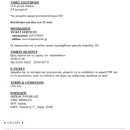
ΤΙΜΕΣ ΕΙΣΙΤΗΡΙΩΝ
12 € γενική είσοδος
8 € μειωμένο*
*το μειωμένο αφορά φοιτητικό/ανέργων/65+
Κατάλληλο για άνω των 12 ετών
ΠΡΟΠΩΛΗΣΗ
TICKET SERVICES
-
τηλεφωνικά:
2107234567
-
online:
www.ticketservices.gr
Οι τηλεφωνικές και οι online αγορές περιλαμβάνουν χρέωση υπηρεσίας 5%
TAMEIO ΘΕΑΤΡΟΥ
Ώρες ταμείου για τις ημέρες των παραστάσεων
18:00-21:00
Τηλ:22310 33325 - 22310 46773
E-TICKET
Αγοράζοντας τα εισιτήριά σας ηλεκτρονικά, μπορείτε να τα κατεβάσετε σε μορφή PDF και
να τα εκτυπώσετε, ώστε να εισέλθετε στο χώρο της εκδήλωσης απευθείας με αυτά.
TERMS & CONDITIONS
click here
ΠΑΡΑΓΩΓΗ
ΔΗΠΕΘΕ ΡΟΥΜΕΛΗΣ
ΑΦΜ: 090061235
ΔΟΥ: Λαμίας
ΕΔΡΑ: Υψηλάντη 17, Λαμία, 35100
GALLERY