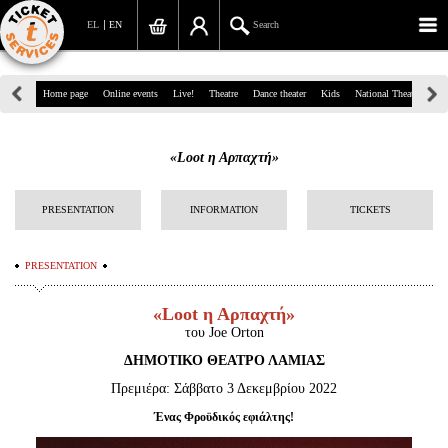
EL
EN
Search
39, Panepistimiou Str, Athens
Home page
Online events
Live!
Theatre
Dance theater
Kids
National Theatre
Gr
(+30)210 7234567
«Loot η Αρπαχτή»
info@ticketservices.gr
Search
PRESENTATION
INFORMATION
TICKETS
Sign up/Sign in
PRESENTATION
Check out
«Loot η Αρπαχτή»
Search your order
του Joe Orton
ΔΗΜΟΤΙΚΟ ΘΕΑΤΡΟ ΛΑΜΙΑΣ
Personal Data
Πρεμιέρα:
Σάββατο 3 Δεκεμβρίου 2022
Information
Ένας Φροϋδικός εφιάλτης!