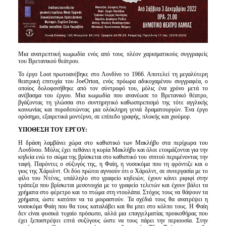
Μια ανατρεπτική κωμωδία ενός από τους πλέον χαρισματικούς συγγραφείς
του Βρετανικού θεάτρου.
Το έργο Loot πρωτοανέβηκε στο Λονδίνο το 1966. Αποτελεί τη μεγαλύτερη
θεατρική επιτυχία του JoeOrton, ενός πρόωρα αδικοχαμένου συγγραφέα, ο
οποίος δολοφονήθηκε από τον σύντροφό του, μόλις ένα χρόνο μετά το
ανέβασμα του έργου. Μια κωμωδία που ανανέωσε το Βρετανικό θέατρο,
βγάζοντας τη γλώσσα στο συντηρητικό καθωσπρεπισμό της τότε αγγλικής
κοινωνίας και πυροδοτώντας μια ολόκληρη γενιά δραματουργών. Ένα έργο
ορόσημο, εξαιρετικά μοντέρνο, σε επίπεδο γραφής, πλοκής και χιούμορ.
ΥΠΟΘΕΣΗ ΤΟΥ ΕΡΓΟΥ:
Η δράση λαμβάνει χώρα στο καθιστικό των Μακλήβυ στα περίχωρα του
Λονδίνου. Μόλις έχει πεθάνει η κυρία Μακλήβυ και όλοι ετοιμάζονται για την
κηδεία ενώ το σώμα της βρίσκεται στο καθιστικό του σπιτού περιμένοντας την
ταφή. Παρόντες ο σύζυγός της, η Φαίη, η νοσοκόμα που τη φρόντιζε και ο
γιος της Χάρολντ. Οι δύο πρώτοι αγνοούν ότι ο Χάρολντ, σε συνεργασία με το
φίλο του Ντένις, υπάλληλο στο γραφείο κηδειών, έχουν κάνει ριφιφί στην
τράπεζα που βρίσκεται μεσοτοιχία με το γραφείο τελετών και έχουν βάλει τα
χρήματα στο φέρετρο και το πτώμα στη ντουλάπα. Στόχος τους να θάψουν τα
χρήματα, ώστε κατόπιν να τα μοιραστούν. Τα σχέδιά τους θα ανατρέψει η
νοσοκόμα Φαίη που θα τους καταλάβει και θα μπει στο κόλπο τους. Η Φαίη
δεν είναι φυσικά τυχαίο πρόσωπο, αλλά μια επαγγελματίας προικοθήρας που
έχει ξεπαστρέψει επτά συζύγους ώστε να τους πάρει την περιουσία. Στην