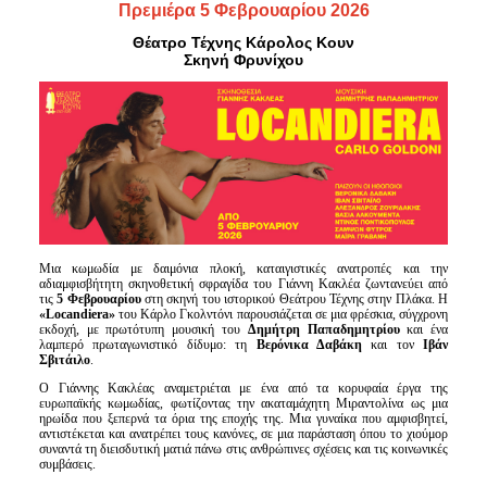
Είσοδος διαχειριστή
Πρεμιέρα 5 Φεβρουαρίου 2026
Θέατρο Τέχνης Κάρολος Κουν
Σκηνή Φρυνίχου
Μια κωμωδία με δαιμόνια πλοκή, καταιγιστικές ανατροπές και την
αδιαμφισβήτητη σκηνοθετική σφραγίδα του Γιάννη Κακλέα ζωντανεύει από
τις
5 Φεβρουαρίου
στη σκηνή του ιστορικού Θεάτρου Τέχνης στην Πλάκα. Η
«
Locandiera
»
του Κάρλο Γκολντόνι παρουσιάζεται σε μια φρέσκια, σύγχρονη
εκδοχή, με πρωτότυπη μουσική του
Δημήτρη Παπαδημητρίου
και ένα
λαμπερό πρωταγωνιστικό δίδυμο: τη
Βερόνικα Δαβάκη
και τον
Ιβάν
Σβιτάιλο
.
Ο Γιάννης Κακλέας αναμετριέται με ένα από τα κορυφαία έργα της
ευρωπαϊκής κωμωδίας, φωτίζοντας την ακαταμάχητη Μιραντολίνα ως μια
ηρωίδα που ξεπερνά τα όρια της εποχής της. Μια γυναίκα που αμφισβητεί,
αντιστέκεται και ανατρέπει τους κανόνες, σε μια παράσταση όπου το χιούμορ
συναντά τη διεισδυτική ματιά πάνω στις ανθρώπινες σχέσεις και τις κοινωνικές
συμβάσεις.