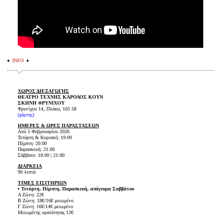
INFO
ΧΩΡΟΣ ΔΙΕΞΑΓΩΓΗΣ
ΘΕΑΤΡΟ ΤΕΧΝΗΣ ΚΑΡΟΛΟΣ ΚΟΥΝ
ΣΚΗΝΗ ΦΡΥΝΙΧΟΥ
Φρυνίχου 14, Πλάκα, 105 58
(
χάρτης
)
ΗΜΕΡΕΣ & ΩΡΕΣ ΠΑΡΑΣΤΑΣΕΩΝ
Από 5 Φεβρουαρίου 2026
Τετάρτη & Κυριακή: 19:00
Πέμπτη: 20:00
Παρασκευή: 21:00
Σάββατο: 18:00 | 21:00
ΔΙΑΡΚΕΙΑ
90 λεπτά
ΤΙΜΕΣ ΕΙΣΙΤΗΡΙΩΝ
• Τετάρτη, Πέμπτη, Παρασκευή, απόγευμα Σαββάτου
Α Ζώνη: 22€
Β Ζώνη: 18€/16€ μειωμένο
Γ Ζώνη: 16€/14€ μειωμένο
Μειωμένης ορατότητας 12€