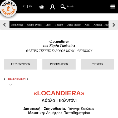
EL
EN
Search
39, Panepistimiou Str, Athens
Home page
Online events
Live!
Theatre
Dance theater
Kids
National Theatre
Gr
(+30)210 7234567
«Locandiera»
info@ticketservices.gr
του Κάρλο Γκολντόνι
ΘΕΑΤΡΟ ΤΕΧΝΗΣ ΚΑΡΟΛΟΣ ΚΟΥΝ - ΦΡΥΝΙΧΟΥ
Search
PRESENTATION
INFORMATION
TICKETS
Sign up/Sign in
Check out
PRESENTATION
Search your order
«
LOCANDIERA
»
Personal Data
Κάρλο Γκολντόνι
Διασκευή - Σκηνοθεσία:
Γιάννης Κακλέας
Information
Μουσική:
Δημήτρης Παπαδημητρίου