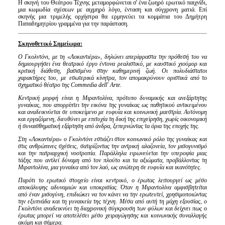
Η σκηνή του Θεάτρου Τέχνης μεταμορφώνεται σ' ένα ζωηρό ερωτικό παιχνίδι,
μια κωμωδία σχέσεων με αιχμηρό λόγο, ένταση και σύγχρονη ματιά. Επί
σκηνής μια τριμελής ορχήστρα θα ερμηνεύει τα κομμάτια του Δημήτρη
Παπαδημητρίου γραμμένα για την παράσταση.
Σκηνοθετικό Σημείωμα:
Ο Γκολντόνι, με τη «Λοκαντιέρα», δηλώνει απερίφραστα την πρόθεσή του να
δημιουργήσει ένα θεατρικό έργο έντονα ρεαλιστικό, με καυστικό χιούμορ και
κριτική διάθεση, βασισμένο στην καθημερινή ζωή. Οι πολυδιάστατοι
χαρακτήρες του, με εσωτερικά κίνητρα, τον απομακρύνουν οριστικά από το
σχηματικό θέατρο της
Commedia
dell
'
Arte
.
Κεντρική μορφή είναι η Μιραντολίνα, πρότυπο δυναμικής και ανεξάρτητης
γυναίκας, που απορρίπτει την εικόνα της γυναίκας ως παθητικού αντικειμένου
και αναδεικνύεται σε υποκείμενο με ευφυΐα και κοινωνική μαεστρία. Αυτόνομη
και εργαζόμενη, διευθύνει με επιτυχία τη δική της επιχείρηση, χωρίς οικονομική
ή συναισθηματική εξάρτηση από άνδρα, ξεπερνώντας τα όρια της εποχής της.
Στη «Λοκαντιέρα» ο Γκολντόνι εστιάζει στον κοινωνικό ρόλο της γυναίκας και
στις ανθρώπινες σχέσεις, σατιρίζοντας την αντρική αλαζονεία, τον μισογυνισμό
και την πατριαρχική νοοτροπία. Παράλληλα ειρωνεύεται την υπεροψία μιας
τάξης που αντλεί δύναμη από τον πλούτο και τα αξιώματα, προβάλλοντας τη
Μιραντολίνα, μια γυναίκα από τον λαό, ως ανώτερη σε ευφυΐα και ικανότητες.
Παρότι το ερωτικό στοιχείο είναι κεντρικό, ο έρωτας λειτουργεί ως μέσο
αποκάλυψης αδυναμιών και υποκρισίας. Όταν η Μιραντολίνα αμφισβητείται
από έναν μισογύνη, επιδιώκει να τον κάνει να την ερωτευτεί, χρησιμοποιώντας
την εξυπνάδα και τη γυναικεία της τέχνη. Μέσα από αυτή τη μάχη εξουσίας, ο
Γκολντόνι αναδεικνύει τη διαχρονική σύγκρουση των φύλων και δείχνει πως ο
έρωτας μπορεί να αποτελέσει μέσο χειραγώγησης και κοινωνικής συναλλαγής
ακόμη και σήμερα.