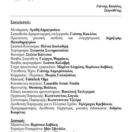
Γιάννης Κακλέας
Σκηνοθέτης
Συντελεστές:
Μετάφραση:
Αγαθή Δημητρούκα
Σκηνοθεσία-Δραματουργική επεξεργασία:
Γιάννης Κακλέας
Πρωτότυπη μουσική σύνθεση και ενορχήστρωση:
Δημήτρης
Παπαδημητρίου
Σκηνικά-Κοστούμια:
Ηλένια Δουλαδίρη
Χορογραφία:
Στεφανία Σωτηροπούλου
Φωτισμοί:
Στέλλα Κάλτσου
Βοηθός Σκηνοθέτη:
Γιώργος Ψαρράκος
Βοηθός σκηνογράφου:
Ιωάννα Καλαβρή
Στίχοι πρωτότυπων τραγουδιών:
Μαρίτα Αλημίση, Βερόνικα Δαβάκη
Υπεύθυνος Ήχου:
Γιάννης Λαμπρόπουλος
Κομμώσεις - Περούκες:
Θωμάς Γαλαζούλας
Μακιγιάζ:
Faleichyk Olga
Κατασκευές σκηνικών:
Lazaridis Scenic Studio
Φροντιστής:
Θανάσης Βούλκος
Ειδικές κατασκευές φροντιστηρίου:
Βασιλική Τσιλιγκρού
Οργάνωση Παραγωγής:
Κωνσταντίνος Σαγιάς
Συντονισμός Παραγωγής
: Κωνσταντινα Τζιλίρα
Διεύθυνση Παραγωγής για το Ελληνικό Σχέδιο:
Τηλέμαχος
Κρεβάικας
Προγραμματισμός, Διεύθυνση Ορχήστρας, μουσική διδασκαλια:
Ανδρέας
Κουρέτας
Διανομή:
Μιραντολίνα:
Βερόνικα Δαβάκη
Ρομπέρτο Ριπαφράττα:
Ιβάν Σβιτάϊλο