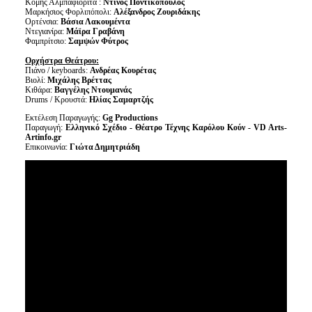
Κόμης Αλμπαφιορίτα :
Ντίνος Ποντικόπουλος
Μαρκήσιος Φορλιπόπολι:
Αλέξανδρος Ζουριδάκης
Ορτένσια:
Βάσια Λακουμέντα
Ντεγιανίρα:
Μάϊρα Γραβάνη
Φαμπρίτσιο:
Σαμψών Φύτρος
Ορχήστρα Θεάτρου:
Πιάνο / keyboards:
Ανδρέας Κουρέτας
Βιολί:
Μιχάλης Βρέττας
Κιθάρα:
Βαγγέλης Ντουμανάς
Drums / Κρουστά:
Ηλίας Σαμαρτζής
Εκτέλεση Παραγωγής:
Gg Productions
Παραγωγή:
Ελληνικό Σχέδιο - Θέατρο Τέχνης Καρόλου Κούν -
VD Arts-
Artinfo.gr
Επικοινωνία:
Γιώτα Δημητριάδη