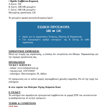
• Βράδυ Σαββάτου-Κυριακή
Α Ζώνη: 25€
Β Ζώνη: 20€/18€ μειωμένο
Γ Ζώνη: 16€/14€ μειωμένο
Μειωμένης ορατότητας 12€
Το μειωμένο αφορά φοιτητές/άνεργους/ΑμεΑ
ΕΙΔΙΚΗ ΠΡΟΣΦΟΡΑ
18€
➡️ 14€
Ισχύει για τις παραστάσεις Τετάρτης, Πέμπτης & Παρασκευής
Για περιορισμένο αριθμό εισιτηρίων της Β Ζώνης σε κάθε
παράσταση
ΣΗΜΑΝΤΙΚΗ ΣΗΜΕΙΩΣΗ:
Μετά την έναρξη της παράστασης, η είσοδος δεν επιτρέπεται στο Θέατρο. Παρακαλούμε για
την έγκαιρη προσέλευση σας.
ΠΡΟΠΩΛΗΣΗ
TICKET SERVICES
- online: www.ticketservices.gr
- τηλεφωνικά: 2107234567
- εκδοτήριο: Πανεπιστημίου 39, Αθήνα
Οι τηλεφωνικές και οι online αγορές περιλαμβάνουν χρέωση υπηρεσίας 5% επί της τιμής του
εισιτηρίου
& στα ταμεία του Θεάτρου Τέχνης Κάρολου Κουν
E-TICKET
Τα εισιτήρια που αγοράζονται ηλεκτρονικά λαμβάνονται σε μορφή PDF και εκτυπώνονται
ή αποθηκεύονται σε κινητό τηλέφωνο.
TERMS & CONDITIONS
click here