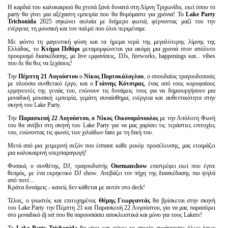
Η καρδιά του καλοκαιριού θα χτυπά ξανά δυνατά στη Λίμνη Τριχωνίδα, εκεί όπου το
party θα γίνει μια αξέχαστη εμπειρία που θα θυμόμαστε για χρόνια! Το
Lake Party
Trichonida
2025 σηκώνει αυλαία με διήμερο φωτιά, φέρνοντας μαζί του την
ενέργεια, τη μουσική και τον παλμό που όλοι περιμέναμε.
Με φόντο τη μαγευτική φύση και τα ήρεμα νερά της μεγαλύτερης λίμνης της
Ελλάδας, το
Κτήμα Πιθάρι
μεταμορφώνεται για ακόμη μια χρονιά στον απόλυτο
προορισμό διασκέδασης, με live εμφανίσεις, DJs, fireworks, happenings και... vibes
που δε θα θες να ξεχάσεις!
Την
Πέμπτη 21 Αυγούστου
ο
Νίκος Πορτοκάλογλου
, o σπουδαίος τραγουδοποιός
με πλούσιο συνθετικό έργο, και ο
Γιάννης Κότσιρας
, ένας από τους κορυφαίους
ερμηνευτές της γενιάς του, ενώνουν τις δυνάμεις τους για να δημιουργήσουν μια
μοναδική μουσική εμπειρία, γεμάτη συναίσθημα, ενέργεια και αυθεντικότητα στην
σκηνή του Lake Party.
Την
Παρασκευή 22 Αυγούστου, ο Νίκος Οικονομόπουλος
με την Απόλυτη Φωνή
του θα ανέβει στη σκηνή του Lake Party για να μας χαρίσει τις τεράστιες επιτυχίες
του, ενώνοντας τις φωνές των χιλιάδων fans με τη δική του.
Μετά από μια χειμερινή σεζόν που έσπασε κάθε ρεκόρ προσέλευσης, μας ετοιμάζει
μια καλοκαιρινή υπερπαραγωγή!
Φυσικά, ο συνθέτης, DJ, τραγουδιστής
Onemanshow
επιστρέφει εκεί που έγινε
θεσμός, με ένα εκρηκτικό DJ show. Ανεβάζει τον πήχη της διασκέδασης πιο ψηλά
από ποτέ...
Κράτα δυνάμεις - κανείς δεν κάθεται με αυτόν στο deck!
Τέλος, ο γνωστός και επιτυχημένος
Θέμης Γεωργαντάς
θα βρίσκεται στην σκηνή
του Lake Party την Πέμπτη 21 και Παρασκευή 22 Αυγούστου, για να μας παρασύρει
στο μοναδικό dj set που θα παρουσιάσει αποκλειστικά και μόνο για τους Lakers!
Το
Lake Party Trichonida
θα γίνει και φέτος το σημείο συνάντησης όλων όσων