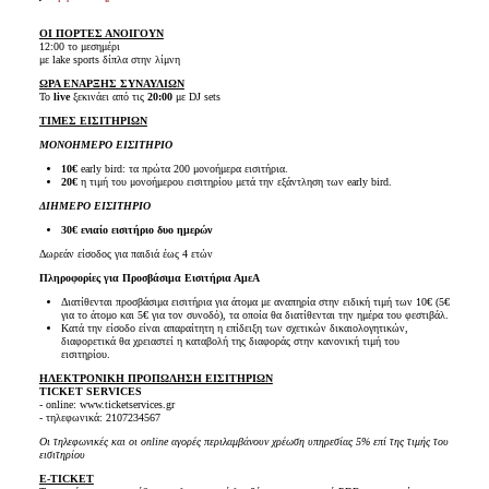
ΟΙ ΠΟΡΤΕΣ ΑΝΟΙΓΟΥΝ
12:00 το μεσημέρι
με lake sports δίπλα στην λίμνη
ΩΡΑ ΕΝΑΡΞΗΣ ΣΥΝΑΥΛΙΩΝ
Το
live
ξεκινάει από τις
20:00
με DJ sets
ΤΙΜΕΣ ΕΙΣΙΤΗΡΙΩΝ
ΜΟΝΟΗΜΕΡΟ ΕΙΣΙΤΗΡΙΟ
10€
early bird: τα πρώτα 200 μονοήμερα εισιτήρια.
20€
η τιμή του μονοήμερου εισιτηρίου μετά την εξάντληση των early bird.
ΔΙΗΜΕΡΟ ΕΙΣΙΤΗΡΙΟ
30€ ενιαίο εισιτήριο δυο ημερών
Δωρεάν είσοδος για παιδιά έως 4 ετών
Πληροφορίες για Προσβάσιμα Εισιτήρια ΑμεΑ
Διατίθενται προσβάσιμα εισιτήρια για άτομα με αναπηρία στην ειδική τιμή των 10€ (5€
για το άτομο και 5€ για τον συνοδό), τα οποία θα διατίθενται την ημέρα του φεστιβάλ.
Κατά την είσοδο είναι απαραίτητη η επίδειξη των σχετικών δικαιολογητικών,
διαφορετικά θα χρειαστεί η καταβολή της διαφοράς στην κανονική τιμή του
εισιτηρίου.
ΗΛΕΚΤΡΟΝΙΚΗ ΠΡΟΠΩΛΗΣΗ ΕΙΣΙΤΗΡΙΩΝ
TICKET SERVICES
- online: www.ticketservices.gr
- τηλεφωνικά: 2107234567
Οι τηλεφωνικές και οι online αγορές περιλαμβάνουν χρέωση υπηρεσίας 5% επί της τιμής του
εισιτηρίου
E-TICKET