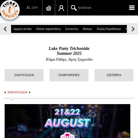
EL
EN
Αναζήτηση
Πανεπιστημίου 39, Αθήνα
Αρχική σελίδα
Online παραστάσεις
Συναυλίες
Θέατρο
Χορός/Χοροθέατρο
Παιδικά
210 7234567
Lake Party Trichonida
info@ticketservices.gr
Summer 2025
Κτήμα Πιθάρι, Λίμνη Τριχωνίδα
Αναζήτηση
ΠΑΡΟΥΣΙΑΣΗ
ΠΛΗΡΟΦΟΡΙΕΣ
ΕΙΣΙΤΗΡΙΑ
Σύνδεση/Εγγραφή
Παραγγελία
ΠΑΡΟΥΣΙΑΣΗ
Αναζήτηση παραγγελίας
Προσωπικά Δεδομένα
Πληροφορίες