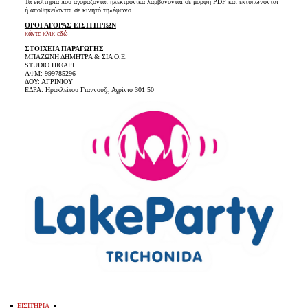
Τα εισιτήρια που αγοράζονται ηλεκτρονικά λαμβάνονται σε μορφή PDF και εκτυπώνονται
ή αποθηκεύονται σε κινητό τηλέφωνο.
ΟΡΟΙ ΑΓΟΡΑΣ ΕΙΣΙΤΗΡΙΩΝ
κάντε κλικ εδώ
ΣΤΟΙΧΕΙΑ ΠΑΡΑΓΩΓΗΣ
ΜΠΑΖΩΝΗ ΔΗΜΗΤΡΑ & ΣΙΑ Ο.Ε.
STUDIO ΠΙΘΑΡΙ
ΑΦΜ: 999785296
ΔΟΥ: ΑΓΡΙΝΙΟΥ
ΕΔΡΑ: Ηρακλείτου Γιαννούζι, Αγρίνιο 301 50
ΕΙΣΙΤΗΡΙΑ