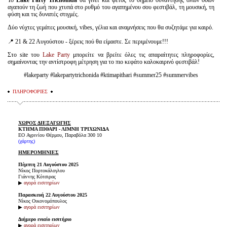
αγαπούν τη ζωή που χτυπά στο ρυθμό του αγαπημένου σου φεστιβάλ, τη μουσική, τη
φύση και τις δυνατές στιγμές.
Δύο νύχτες γεμάτες μουσική, vibes, γέλια και αναμνήσεις που θα συζητάμε για καιρό.
📍 21 & 22 Αυγούστου - ξέρεις πού θα είμαστε. Σε περιμένουμε!!!
Στο site του
Lake Party
μπορείτε να βρείτε όλες τις απαραίτητες πληροφορίες,
σημαίνοντας την αντίστροφη μέτρηση για το πιο κεφάτο καλοκαιρινό φεστιβάλ!
#lakeparty #lakepartytrichonida #ktimapithari #summer25 #summervibes
ΠΛΗΡΟΦΟΡΙΕΣ
ΧΩΡΟΣ ΔΙΕΞΑΓΩΓΗΣ
ΚΤΗΜΑ ΠΙΘΑΡΙ - ΛΙΜΝΗ ΤΡΙΧΩΝΙΔΑ
EO Αγρινίου Θέρμου, Παραβόλα 300 10
(χάρτης)
ΗΜΕΡΟΜΗΝΙΕΣ
Πέμπτη 21 Αυγούστου 2025
Νίκος Πορτοκάλογλου
Γιάννης Κότσιρας
▶
αγορά εισιτηρίων
Παρασκευή 22 Αυγούστου 2025
Νίκος Οικονομόπουλος
▶
αγορά εισιτηρίων
Διήμερο ενιαίο εισιτήριο
▶
αγορά εισιτηρίων