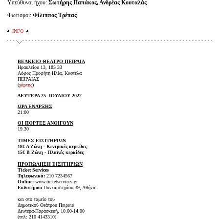
Υπεύθυνοι ήχου:
Σωτήρης Παπάκος, Ανδρέας Κουταλάς
Φωτισμοί:
Φίλιππος Τρέπας
INFO
ΒΕΑΚΕΙΟ ΘΕΑΤΡΟ ΠΕΙΡΑΙΑ
Ηρακλείου 13, 185 33
Λόφος Προφήτη Ηλία, Καστέλα
ΠΕΙΡΑΙΑΣ
(
χάρτης
)
ΔΕΥΤΕΡΑ 25 ΙΟΥΛΙΟΥ 2022
ΩΡΑ ΕΝΑΡΞΗΣ
21:00
ΟΙ ΠΟΡΤΕΣ ΑΝΟΙΓΟΥΝ
19.30
ΤΙΜΕΣ ΕΙΣΙΤΗΡΙΩΝ
18€ Α Ζώνη - Κεντρικές κερκίδες
15€ Β Ζώνη - Πλαϊνές κερκίδες
ΠΡΟΠΩΛΗΣΗ ΕΙΣΙΤΗΡΙΩΝ
Ticket Services
Τηλεφωνικά:
210 7234567
Online:
www.ticketservices.gr
Εκδοτήριο:
Πανεπιστημίου 39, Αθήνα
και στο ταμείο του
Δημοτικού Θεάτρου Πειραιά
Δευτέρα-Παρασκευή, 10.00-14.00
(τηλ: 210 4143310)