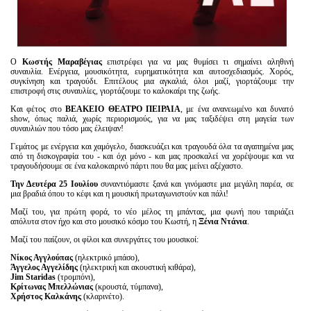
Ο
Κωστής Μαραβέγιας
επιστρέφει για να μας θυμίσει τι σημαίνει αληθινή
συναυλία. Ενέργεια, μουσικότητα, ευρηματικότητα και αυτοσχεδιασμός. Χορός,
συγκίνηση και τραγούδι. Επιτέλους μια αγκαλιά, όλοι μαζί, γιορτάζουμε την
επιστροφή στις συναυλίες, γιορτάζουμε το καλοκαίρι της ζωής.
Και φέτος στο
ΒΕΑΚΕΙΟ ΘΕΑΤΡΟ ΠΕΙΡΑΙΑ
, με ένα ανανεωμένο και δυνατό
show, όπως παλιά, χωρίς περιορισμούς, για να μας ταξιδέψει στη μαγεία των
συναυλιών που τόσο μας έλειψαν!
Γεμάτος με ενέργεια και χαμόγελο, διασκευάζει και τραγουδά όλα τα αγαπημένα μας
από τη δισκογραφία του - και όχι μόνο - και μας προσκαλεί να χορέψουμε και να
τραγουδήσουμε σε ένα καλοκαιρινό πάρτι που θα μας μείνει αξέχαστο.
Την Δευτέρα 25 Ιουλίου
συναντιόμαστε ξανά και γινόμαστε μια μεγάλη παρέα, σε
μια βραδιά όπου το κέφι και η μουσική πρωταγωνιστούν και πάλι!
Μαζί του, για πρώτη φορά, το νέο μέλος τη μπάντας, μια φωνή που ταιριάζει
απόλυτα στον ήχο και στο μουσικό κόσμο του Κωστή, η
Ξένια Ντάνια
.
Μαζί του παίζουν, οι φίλοι και συνεργάτες του μουσικοί:
Νίκος Αγγλούπας
(ηλεκτρικό μπάσο),
Άγγελος Αγγελίδης
(ηλεκτρική και ακουστική κιθάρα),
Jim Staridas
(τρομπόνι),
Κρίτωνας Μπελλώνιας
(κρουστά, τύμπανα),
Χρήστος Καλκάνης
(κλαρινέτο).