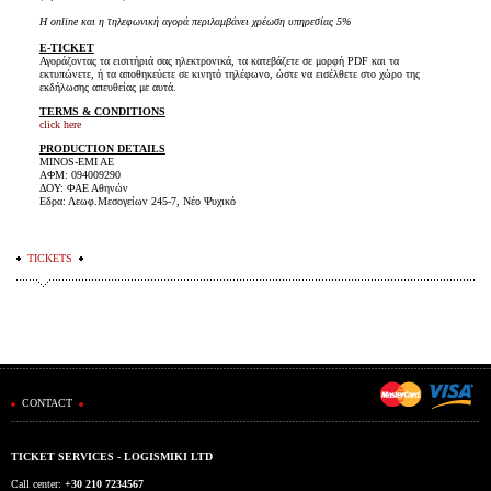
H online και η τηλεφωνική αγορά περιλαμβάνει χρέωση υπηρεσίας 5%
E-TICKET
Αγοράζοντας τα εισιτήριά σας ηλεκτρονικά, τα κατεβάζετε σε μορφή PDF και τα
εκτυπώνετε, ή τα αποθηκεύετε σε κινητό τηλέφωνο, ώστε να εισέλθετε στο χώρο της
εκδήλωσης απευθείας με αυτά.
TERMS & CONDITIONS
click here
PRODUCTION DETAILS
MINOS-EMI AE
ΑΦΜ: 094009290
ΔΟΥ: ΦΑΕ Αθηνών
Εδρα: Λεωφ.Μεσογείων 245-7, Νέο Ψυχικό
TICKETS
CONTACT
TICKET SERVICES - LOGISMIKI LTD
Call center:
+30 210 7234567