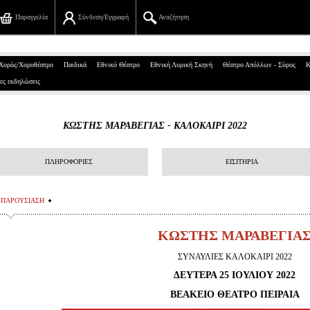
Παραγγελία
Σύνδεση/Εγγραφή
Αναζήτηση
Πανεπιστημίου 39, Αθήνα
Χορός/Χοροθέατρο
Παιδικά
Εθνικό Θέατρο
Εθνική Λυρική Σκηνή
Θέατρο Απόλλων - Σύρος
Κ
ες εκδηλώσεις
210 7234567
info@ticketservices.gr
ΚΩΣΤΗΣ ΜΑΡΑΒΕΓΙΑΣ - ΚΑΛΟΚΑΙΡΙ 2022
Αναζήτηση
ΠΛΗΡΟΦΟΡΙΕΣ
ΕΙΣΙΤΗΡΙΑ
Σύνδεση/Εγγραφή
Παραγγελία
ΠΑΡΟΥΣΙΑΣΗ
Αναζήτηση παραγγελίας
ΚΩΣΤΗΣ ΜΑΡΑΒΕΓΙΑ
ΣΥΝΑΥΛΙΕΣ ΚΑΛΟΚΑΙΡΙ 2022
Προσωπικά Δεδομένα
ΔΕΥΤΕΡΑ 25 ΙΟΥΛΙΟΥ 2022
Πληροφορίες
ΒΕΑΚΕΙΟ ΘΕΑΤΡΟ ΠΕΙΡΑΙΑ