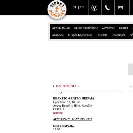
EL
EN
Αρχική σελίδα
Online παραστάσεις
Συναυλίες
Θέατρο
Λυκόφως
Μικρός Κεραμεικός
Εκθέσεις
Προσφορές
Νέ
ΠΛΗΡΟΦΟΡΙΕΣ
ΒΕΑΚΕΙΟ ΘΕΑΤΡΟ ΠΕΙΡΑΙΑ
Ηρακλείου 13, 185 33
Λόφος Προφήτη Ηλία, Καστέλα
ΠΕΙΡΑΙΑΣ
(
χάρτης
)
ΔΕΥΤΕΡΑ 25 ΙΟΥΛΙΟΥ 2022
ΩΡΑ ΕΝΑΡΞΗΣ
21:00