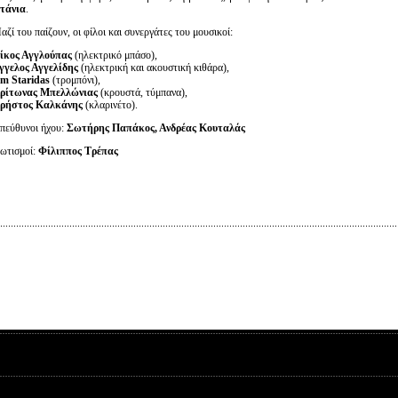
τάνια
.
αζί του παίζουν, οι φίλοι και συνεργάτες του μουσικοί:
ίκος Αγγλούπας
(ηλεκτρικό μπάσο),
γγελος Αγγελίδης
(ηλεκτρική και ακουστική κιθάρα),
im Staridas
(τρομπόνι),
ρίτωνας Μπελλώνιας
(κρουστά, τύμπανα),
ρήστος Καλκάνης
(κλαρινέτο).
πεύθυνοι ήχου:
Σωτήρης Παπάκος, Ανδρέας Κουταλάς
ωτισμοί:
Φίλιππος Τρέπας