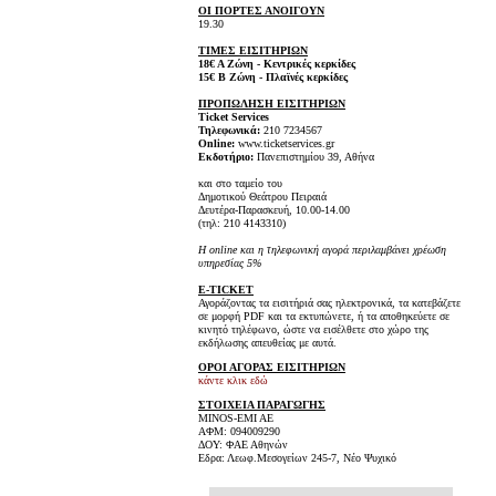
ΟΙ ΠΟΡΤΕΣ ΑΝΟΙΓΟΥΝ
19.30
ΤΙΜΕΣ ΕΙΣΙΤΗΡΙΩΝ
18€ Α Ζώνη - Κεντρικές κερκίδες
15€ Β Ζώνη - Πλαϊνές κερκίδες
ΠΡΟΠΩΛΗΣΗ ΕΙΣΙΤΗΡΙΩΝ
Ticket Services
Τηλεφωνικά:
210 7234567
Online:
www.ticketservices.gr
Εκδοτήριο:
Πανεπιστημίου 39, Αθήνα
και στο ταμείο του
Δημοτικού Θεάτρου Πειραιά
Δευτέρα-Παρασκευή, 10.00-14.00
(τηλ: 210 4143310)
H online και η τηλεφωνική αγορά περιλαμβάνει χρέωση
υπηρεσίας 5%
E-TICKET
Αγοράζοντας τα εισιτήριά σας ηλεκτρονικά, τα κατεβάζετε
σε μορφή PDF και τα εκτυπώνετε, ή τα αποθηκεύετε σε
κινητό τηλέφωνο, ώστε να εισέλθετε στο χώρο της
εκδήλωσης απευθείας με αυτά.
ΟΡΟΙ ΑΓΟΡΑΣ ΕΙΣΙΤΗΡΙΩΝ
κάντε κλικ εδώ
ΣΤΟΙΧΕΙΑ ΠΑΡΑΓΩΓΗΣ
MINOS-EMI AE
ΑΦΜ: 094009290
ΔΟΥ: ΦΑΕ Αθηνών
Εδρα: Λεωφ.Μεσογείων 245-7, Νέο Ψυχικό