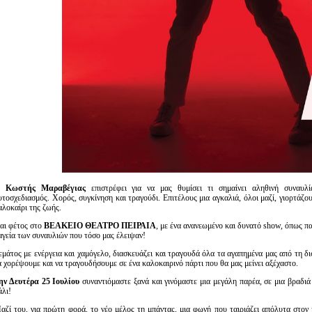
Ο
Κωστής Μαραβέγιας
επιστρέφει για να μας θυμίσει τι σημαίνει αληθινή συναυλία
υτοσχεδιασμός. Χορός, συγκίνηση και τραγούδι. Επιτέλους μια αγκαλιά, όλοι μαζί, γιορτάζο
αλοκαίρι της ζωής.
αι φέτος στο
ΒΕΑΚΕΙΟ ΘΕΑΤΡΟ ΠΕΙΡΑΙΑ
, με ένα ανανεωμένο και δυνατό show, όπως πα
αγεία των συναυλιών που τόσο μας έλειψαν!
εμάτος με ενέργεια και χαμόγελο, διασκευάζει και τραγουδά όλα τα αγαπημένα μας από τη δι
α χορέψουμε και να τραγουδήσουμε σε ένα καλοκαιρινό πάρτι που θα μας μείνει αξέχαστο.
ην Δευτέρα 25 Ιουλίου
συναντιόμαστε ξανά και γινόμαστε μια μεγάλη παρέα, σε μια βραδιά
άλι!
αζί του, για πρώτη φορά, το νέο μέλος τη μπάντας, μια φωνή που ταιριάζει απόλυτα στο