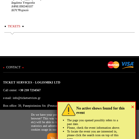
Δημόσια Υπηρεσία
ΑΦΜ:090340107
ΔΟΥ:Ψυχικού
TICKETS
CONTACT
TICKET SERVICES - LOGISMIKI LTD
Call center:
+30 210 7234567
e-mail:
info@ticketservices.gr
×
Box office: 39, Panepistimiou Str. (Pesmazoglou Arc), Athens, Greece
No active shows found for this
event
Working hours: Mon-Fri: 9am-5pm
Do we have your permission to store cookies to your
browser? This way we and third parties (Google, Facebook
The page you opened possibly refers to a
etc) will be able to track your usage of our website for
past date.
statistics and advertising reasons. You may read more on the
Please, check the event information above.
cookies usage in our website clicking
here
.
To locate the event you are interested in,
please click the search icon on top of this
Yes, I allow
No, I don't
page.