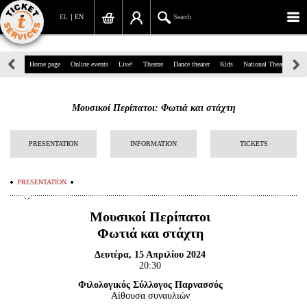
EL
EN
Search
39, Panepistimiou Str, Athens
Home page
Online events
Live!
Theatre
Dance theater
Kids
National Theatre
Gr
(+30)210 7234567
Μουσικοί Περίπατοι: Φωτιά και στάχτη
info@ticketservices.gr
Search
PRESENTATION
INFORMATION
TICKETS
Sign up/Sign in
PRESENTATION
Check out
Μουσικοί Περίπατοι
Search your order
Φωτιά και στάχτη
Δευτέρα, 15 Απριλίου 2024
Personal Data
20:30
Information
Φιλολογικός Σύλλογος Παρνασσός
Αίθουσα συναυλιών