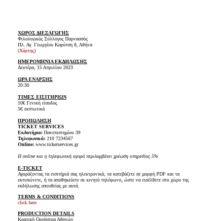
ΧΩΡΟΣ ΔΙΕΞΑΓΩΓΗΣ
Φιλολογικός Σύλλογος Παρνασσός
Πλ. Αγ. Γεωργίου Καρύτση 8, Αθήνα
(Χάρτης)
ΗΜΕΡΟΜΗΝΙΑ ΕΚΔΗΛΩΣΗΣ
Δευτέρα, 15 Απριλίου 2023
ΩΡΑ ΕΝΑΡΞΗΣ
20:30
ΤΙΜΕΣ ΕΙΣΙΤΗΡΙΩΝ
10€ Γενική είσοδος
5€ εκπτωτικό
ΠΡΟΠΩΛΗΣΗ
TICKET SERVICES
Εκδοτήριο:
Πανεπιστημίου 39
Τηλεφωνικά:
210 7234567
Online:
www.ticketservices.gr
H online και η τηλεφωνική αγορά περιλαμβάνει χρέωση υπηρεσίας 5%
E-TICKET
Αγοράζοντας τα εισιτήριά σας ηλεκτρονικά, τα κατεβάζετε σε μορφή PDF και τα
εκτυπώνετε, ή τα αποθηκεύετε σε κινητό τηλέφωνο, ώστε να εισέλθετε στο χώρο της
εκδήλωσης απευθείας με αυτά.
TERMS & CONDITIONS
click here
PRODUCTION DETAILS
Κρατική Ορχήστρα Αθηνών