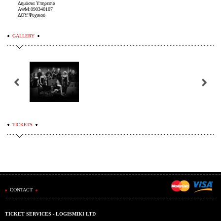
Δημόσια Υπηρεσία
ΑΦΜ:090340107
ΔΟΥ:Ψυχικού
GALLERY
TICKETS
CONTACT
TICKET SERVICES - LOGISMIKI LTD