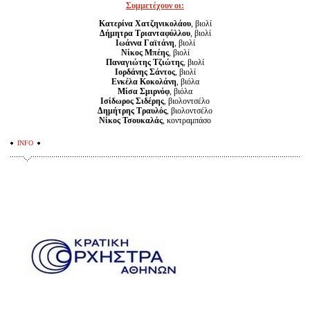
Συμμετέχουν οι:
Κατερίνα Χατζηνικολάου
, βιολί
Δήμητρα Τριανταφύλλου
, βιολί
Ιωάννα Γαϊτάνη
, βιολί
Νίκος Μπέης
, βιολί
Παναγιώτης Τζιώτης
, βιολί
Ιορδάνης Σάντος
, βιολί
Ενκέλα Κοκολάνη
, βιόλα
Μίσα Σμιρνόφ
, βιόλα
Ισίδωρος Σιδέρης
, βιολοντσέλο
Δημήτρης Τραυλός
, βιολοντσέλο
Νίκος Τσουκαλάς
, κοντραμπάσο
INFO