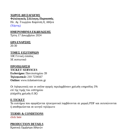
ΧΩΡΟΣ ΔΙΕΞΑΓΩΓΗΣ
Φιλολογικός Σύλλογος Παρνασσός
Πλ. Αγ. Γεωργίου Καρύτση 8, Αθήνα
(Χάρτης)
ΗΜΕΡΟΜΗΝΙΑ ΕΚΔΗΛΩΣΗΣ
Τρίτη 17 Δεκεμβρίου 2024
ΩΡΑ ΕΝΑΡΞΗΣ
20:30
ΤΙΜΕΣ ΕΙΣΙΤΗΡΙΩΝ
10€ Γενική είσοδος
5€ εκπτωτικό
ΠΡΟΠΩΛΗΣΗ
TICKET SERVICES
Εκδοτήριο:
Πανεπιστημίου 39
Τηλεφωνικά:
210 7234567
Online:
www.ticketservices.gr
Οι τηλεφωνικές και οι online αγορές περιλαμβάνουν χρέωση υπηρεσίας 5%
επί της τιμής του εισιτηρίου
(ελάχιστη χρέωση 0.5€)
E-TICKET
Τα εισιτήρια που αγοράζονται ηλεκτρονικά λαμβάνονται σε μορφή PDF και εκτυπώνονται
ή αποθηκεύονται σε κινητό τηλέφωνο
TERMS & CONDITIONS
click here
PRODUCTION DETAILS
Κρατική Ορχήστρα Αθηνών