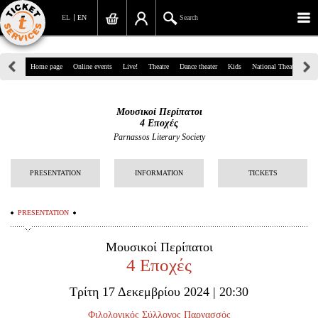
EL
EN
Search
39, Panepistimiou Str, Athens
Home page
Online events
Live!
Theatre
Dance theater
Kids
National Theatre
Gr
(+30)210 7234567
Μουσικοί Περίπατοι
info@ticketservices.gr
4 Εποχές
Parnassos Literary Society
Search
PRESENTATION
INFORMATION
TICKETS
Sign up/Sign in
Check out
PRESENTATION
Search your order
Μουσικοί Περίπατοι
4 Εποχές
Personal Data
Τρίτη 17 Δεκεμβρίου 2024 | 20:30
Information
Φιλολογικός Σύλλογος Παρνασσός