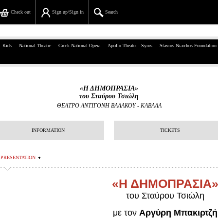
Check out
Sign up/Sign in
Search
39, Panepistimiou Str, Athens
Kids
National Theatre
Greek National Opera
Apollo Theater - Syros
Stavros Niarchos Foundation
(+30)210 7234567
info@ticketservices.gr
«Η ΔΗΜΟΠΡΑΣΙΑ»
του Σταύρου Τσιώλη
Search
ΘΕΑΤΡΟ ΑΝΤΙΓΟΝΗ ΒΑΛΑΚΟΥ - ΚΑΒΑΛΑ
Sign up/Sign in
INFORMATION
TICKETS
Check out
PRESENTATION
Search your order
«Η ΔΗΜΟΠΡΑΣΙΑ
Personal Data
του Σταύρου Τσιώλη
Information
με τον
Αργύρη Μπακιρτζή