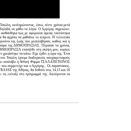
ώλη, εκπληρώνοντας, έστω, πέντε χρόνια μετά
 δηλαδή να μάθει τα λόγια. Ο Αργύρης σημειώνει:
ύ, αισθάνθηκα πως με αφορούσε άμεσα, ταυτίστηκα
ι θα αρχίσω να μαθαίνω το κείμενο. Η τελευταία
εγονότα της ζωής που μεσολάβησαν, καθώς και η
ανέβασμα της ΔΗΜΟΠΡΑΣΙΑΣ. Πέρασαν τα χρόνια,
 Η ΔΗΜΟΠΡΑΣΙΑ επανήλθε στη σκέψη μου, κυρίως
ν χρειάστηκε να κάνω. Είχε έρθει η ώρα της. Έτσι
ς του Τσιώλη έχουμε διαδοχικούς αποχαιρετισμούς
ει αναλάβει η
Αστική Φάρμα
ΤΣΑΛΑΠΕΤΕΙΝΟΣ
 που συμμετείχε και ο Αργύρης.. Οι παραστάσεις,
RASSE της Αθήνας, θα δοθούν στις 14,15 και 16
τις ενέταξε στο πρόγραμμά της. Ακούγονται να