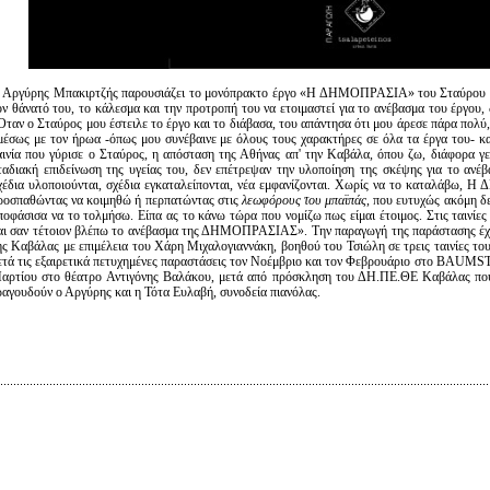
 Αργύρης Μπακιρτζής παρουσιάζει το μονόπρακτο έργο «Η ΔΗΜΟΠΡΑΣΙΑ» του Σταύρου Τσι
ον θάνατό του, το κάλεσμα και την προτροπή του να ετοιμαστεί για το ανέβασμα του έργου,
Όταν ο Σταύρος μου έστειλε το έργο και το διάβασα, του απάντησα ότι μου άρεσε πάρα πολ
μέσως με τον ήρωα -όπως μου συνέβαινε με όλους τους χαρακτήρες σε όλα τα έργα του- κα
αινία που γύρισε ο Σταύρος, η απόσταση της Αθήνας απ' την Καβάλα, όπου ζω, διάφορα γ
ταδιακή επιδείνωση της υγείας του, δεν επέτρεψαν την υλοποίηση της σκέψης για το 
χέδια υλοποιούνται, σχέδια εγκαταλείπονται, νέα εμφανίζονται. Χωρίς να το καταλάβω,
ροσπαθώντας να κοιμηθώ ή περπατώντας στις
λεωφόρους του μπαϊπάς
, που ευτυχώς ακόμη δε
ποφάσισα να το τολμήσω. Eίπα ας το κάνω τώρα που νομίζω πως είμαι έτοιμος. Στις ταινίε
αι σαν τέτοιον βλέπω το ανέβασμα της ΔΗΜΟΠΡΑΣΙΑΣ». Την παραγωγή της παράστασης έχ
ης Καβάλας με επιμέλεια του Χάρη Μιχαλογιαννάκη, βοηθού του Τσιώλη σε τρεις ταινίες του
ετά τις εξαιρετικά πετυχημένες παραστάσεις τον Νοέμβριο και τον Φεβρουάριο στο BAUMST
αρτίου στο θέατρο Αντιγόνης Βαλάκου, μετά από πρόσκληση του ΔΗ.ΠΕ.ΘΕ Καβάλας που 
ραγουδούν ο Αργύρης και η Τότα Ευλαβή, συνοδεία πιανόλας.