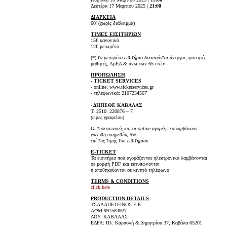
Δευτέρα 17 Μαρτίου 2025 |
21:00
ΔΙΑΡΚΕΙΑ
60' (χωρίς διάλειμμα)
ΤΙΜΕΣ ΕΙΣΙΤΗΡΙΩΝ
15€ κανονικό
12€ μειωμένο
(*)
το μειωμένο εισιτήριο δικαιούνται
άνεργοι, φοιτητές,
μαθητές, ΑμΕΑ & άνω των 65 ετών
ΠΡΟΠΩΛΗΣΗ
- TICKET SERVICES
- online: www.ticketservices.gr
- τηλεφωνικά: 2107234567
- ΔΗΠΕΘΕ ΚΑΒΑΛΑΣ
Τ. 2510. 220876 – 7
(ώρες γραφείου)
Οι τηλεφωνικές και οι online αγορές περιλαμβάνουν
χρέωση υπηρεσίας 5%
επί της τιμής του εισιτηρίου
E-TICKET
Τα εισιτήρια που αγοράζονται ηλεκτρονικά λαμβάνονται
σε μορφή PDF και εκτυπώνονται
ή αποθηκεύονται σε κινητό τηλέφωνο
TERMS & CONDITIONS
click here
PRODUCTION DETAILS
ΤΣΑΛΑΠΕΤΕΙΝΟΣ Ε.Ε.
ΑΦΜ:997584927
ΔΟΥ: ΚΑΒΑΛΑΣ
ΕΔΡΑ: Πλ. Καραολή & Δημητρίου 37, Καβάλα 65201