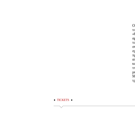
Ο
τ
«
α
τ
σ
σ
π
α
κ
τ
μ
Μ
τ
TICKETS