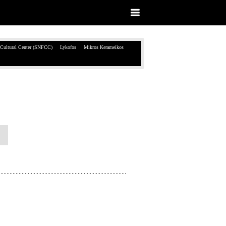
 Cultural Center (SNFCC)
Lykofos
Mikros Kerameikos
»