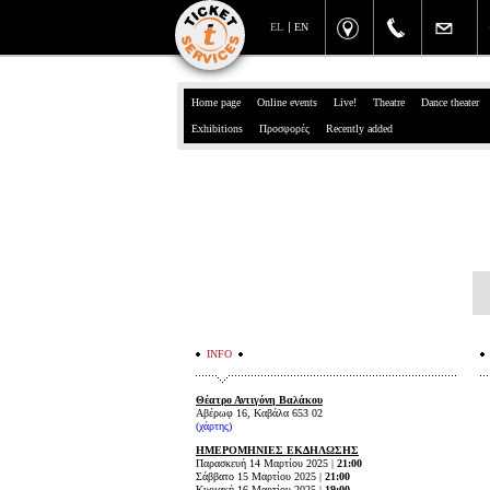
EL
EN
Home page
Online events
Live!
Theatre
Dance theater
Exhibitions
Προσφορές
Recently added
INFO
Θέατρο Αντιγόνη Βαλάκου
Αβέρωφ 16, Καβάλα 653 02
(
χάρτης
)
ΗΜΕΡΟΜΗΝΙΕΣ ΕΚΔΗΛΩΣΗΣ
Παρασκευή 14 Μαρτίου 2025 |
21:00
Σάββατο 15 Μαρτίου 2025 |
21:00
Κυριακή 16 Μαρτίου 2025 |
19:00