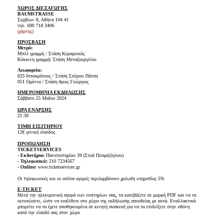
ΧΩΡΟΣ ΔΙΕΞΑΓΩΓΗΣ
BAUMSTRASSE
Σερβίων 8, Αθήνα 104 41
τηλ.
690 718 3406
(χάρτης)
ΠΡΟΣΒΑΣΗ
Μετρό:
Μπλέ γραμμή / Στάση Κεραμεικός
Κόκκινη γραμμή/ Στάση Μεταξουργείου
Λεωφορεία:
025 Ιπποκράτους / Στάση Σπύρου Πάτση
051 Ομόνια / Στάση Αγιος Γεώργιος
ΗΜΕΡΟΜΗΝΙΑ ΕΚΔΗΛΩΣΗΣ
Σάββατο 25 Μαΐου 2024
ΩΡΑ
ΕΝΑΡΞΗΣ
21:30
ΤΙΜΗ
ΕΙΣΙΤΗΡΙΟΥ
12€ γενική είσοδος
ΠΡΟΠΩΛΗΣΗ
TICKETSERVICES
- Εκδοτήριο:
Πανεπιστημίου 39 (Στοά Πεσμαζόγλου)
- Τηλεφωνικά:
210 7234567
- Online:
www.ticketservices.gr
Οι τηλεφωνικές και οι online αγορές περιλαμβάνουν χρέωση υπηρεσίας 5%
E-TICKET
Μετά την ηλεκτρονική αγορά των εισιτηρίων σας, τα κατεβάζετε σε μορφή PDF και να τα
εκτυπώσετε, ώστε να εισέλθετε στο χώρο της εκδήλωσης απευθείας με αυτά. Εναλλακτικά
μπορείτε να τα έχετε αποθηκευμένα σε κινητή συσκευή για να τα επιδείξετε στην οθόνη
κατά την είσοδό σας στον χώρο