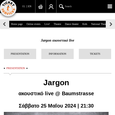
EL
EN
Search
39, Panepistimiou Str, Athens
Home page
Online events
Live!
Theatre
Dance theater
Kids
National Theatre
Gr
(+30)210 7234567
Jargon ακουστικό live
info@ticketservices.gr
Search
PRESENTATION
INFORMATION
TICKETS
Sign up/Sign in
PRESENTATION
Check out
Jargon
Search your order
ακουστικό live @ Baumstrasse
Personal Data
Σάββατο 25 Μαΐου 2024 | 21:30
Information