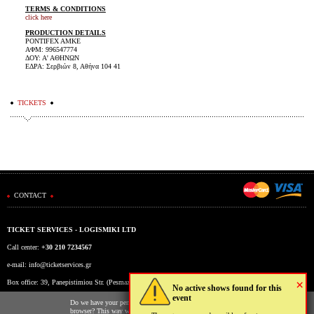
TERMS & CONDITIONS
click here
PRODUCTION DETAILS
PONTIFEX AMKE
ΑΦΜ: 996547774
ΔΟΥ: Α' ΑΘΗΝΩΝ
ΕΔΡΑ: Σερβιών 8, Αθήνα 104 41
TICKETS
CONTACT
TICKET SERVICES - LOGISMIKI LTD
Call center:
+30 210 7234567
e-mail:
info@ticketservices.gr
×
Box office: 39, Panepistimiou Str. (Pesmazoglou Arc), Athens, Greece
No active shows found for this
event
Working hours: Mon-Fri: 9am-5pm
Do we have your permission to store cookies to your
browser? This way we and third parties (Google, Facebook