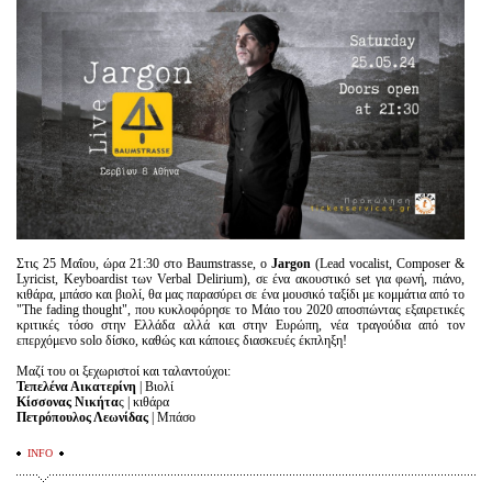
Είσοδος διαχειριστή
Στις 25 Μαΐου, ώρα 21:30 στο Baumstrasse, ο
Jargon
(Lead vocalist, Composer &
Lyricist, Keyboardist των Verbal Delirium), σε ένα ακουστικό set για φωνή, πιάνο,
κιθάρα, μπάσο και βιολί, θα μας παρασύρει σε ένα μουσικό ταξίδι με κομμάτια από το
"The fading thought", που κυκλοφόρησε το Μάιο του 2020 αποσπώντας εξαιρετικές
κριτικές τόσο στην Ελλάδα αλλά και στην Ευρώπη, νέα τραγούδια από τον
επερχόμενο solo δίσκο, καθώς και κάποιες διασκευές έκπληξη!
Μαζί του οι ξεχωριστοί και ταλαντούχοι:
Τεπελένα Αικατερίνη
| Βιολί
Κίσσονας Νικήτα
ς | κιθάρα
Πετρόπουλος Λεωνίδας
| Μπάσο
INFO