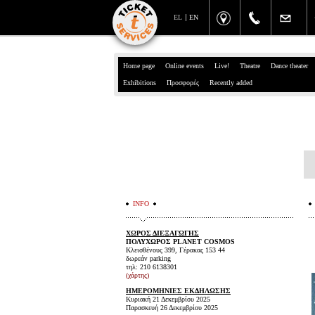
EL
EN
Home page
Online events
Live!
Theatre
Dance theater
Exhibitions
Προσφορές
Recently added
INFO
ΧΩΡΟΣ ΔΙΕΞΑΓΩΓΗΣ
ΠΟΛΥΧΩΡΟΣ PLANET COSMOS
Κλεισθένους 399, Γέρακας 153 44
δωρεάν parking
τηλ: 210 6138301
(χάρτης)
ΗΜΕΡΟΜΗΝΙΕΣ ΕΚΔΗΛΩΣΗΣ
Κυριακή 21 Δεκεμβρίου 2025
Παρασκευή 26 Δεκεμβρίου 2025