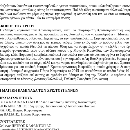
Μαζεύτηκαν λοιπόν και έκαναν συμβούλιο για να αποφασίσουν, ποιου καλικάντζαρου η σκαντ
όπου αν πετύχει, επιτέλους φέτος θα τα κατάφερναν. Πολλές ιδέες ακούστηκαν αλλά καλύτερη
οποίο και ανέθεσαν να φέρει εις πέρας την παράτολμη αποστολή του και να έτσι να καταστ
Χριστουγέννων για πάντα... θα τα καταφέρει άραγε;
ΣΚΟΠΟΣ ΤΟΥ ΕΡΓΟΥ
Η «Μαγική καμινάδα των Χριστουγέννων», είναι μια σπαρταριστή Χριστουγεννιάτικη κω
όπου ένας καλικάντζαρος ο Τζο προσπαθεί με τις σκανταλιές του να καταστρέψει τη Μαγεία
ενώ ο Χιονάνθρωπος ο Κύριος Παγετώνας, να την προστατεύσει..... Στην προσπάθειά τους να
τον άλλον, υποπίπτουν συνεχώς σε τέτοιες γκάφες όπου εκτός από το άφθονο γέλιο που 
συγχρόνως τα παιδιά (θεατές) να πάρουν θέση και να συμμετάσχουν στην εξέλιξη του έρ
ξεναγούν φανταστικά, μέσα στον αθέατο κόσμο της Μαγικής Καμινάδας των Χριστουγέννων
Βασίλης κάθε Παραμονή κατεβαίνει από εκεί στο σαλόνι του σπιτιού μας και αφήνει τα δωράκ
Χριστουγεννιάτικο δέντρο.. μόνο που σε αυτή την καμινάδα ο Αη Βασίλης φέτος δεν θα μπει μ
δώρα των παιδιών και να φύγει, αλλά και για να μας υπενθυμίσει το αληθινό νόημα των Χριστ
Πρόκειται για μια παιδική θεατρική Χριστουγεννιάτικη Κωμωδία, η οποία γράφτηκε & σκη
ποιητή - θεατρικό συγγραφέα Πέτρο Καφαντόγια το 2015 και απευθύνεται σε παιδιά 3 έως 10
και σήμερα, παίζεται επί σκηνής σε σχολεία και θέατρα σε όλη την Ελλάδα με τεράστια επ
μεταφραστεί σε τέσσερις γλώσσες (Φιλανδικά, Γαλλικά, Σουηδικά, Γερμανικά).
Η ΜΑΓΙΚΗ ΚΑΜΙΝΑΔΑ ΤΩΝ ΧΡΙΣΤΟΥΓΕΝΝΩΝ
ΠΡΩΤΑΓΩΝΙΣΤΟΥΝ
ΤΖΟ ο ΚΑΛΙΚΑΝΤΖΑΡΟΣ: Λίλα Σακαλάκη / Αντώνης Καφαντόγιας
ΧΙΟΝΑΝΘΡΩΠΟΣ : Δημήτρης Παπαδόπουλος/ Aναστασία Ποντίκα
ΜΑΓΟΣ: Πέτρος Καφαντόγιας
Αη ΒΑΣΙΛΗΣ: Πέτρος Καφαντόγιας
ΣΥΝΤΕΛΕΣΤΕΣ
Κείμενο: ΠΕΤΡΟΣ ΚΑΦΑΝΤΟΓΙΑΣ
Σκηνοθεσία: ΑΝΤΩΝΗΣ ΚΑΦΑΝΤΟΓΙΑΣ