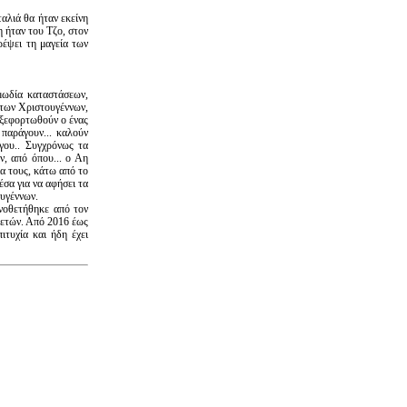
αλιά θα ήταν εκείνη
 ήταν του Τζο, στον
ρέψει τη μαγεία των
μωδία καταστάσεων,
 των Χριστουγέννων,
 ξεφορτωθούν ο ένας
παράγουν... καλούν
γου.. Συγχρόνως τα
, από όπου... ο Αη
ια τους, κάτω από το
έσα για να αφήσει τα
ουγέννων.
νοθετήθηκε από τον
 ετών. Από 2016 έως
ιτυχία και ήδη έχει