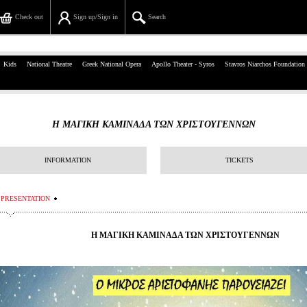
Check out
Sign up/Sign in
Search
39, Panepistimiou Str, Athens
Kids
National Theatre
Greek National Opera
Apollo Theater - Syros
Stavros Niarchos Foundation
(+30)210 7234567
info@ticketservices.gr
Η ΜΑΓΙΚΗ ΚΑΜΙΝΑΔΑ ΤΩΝ ΧΡΙΣΤΟΥΓΕΝΝΩΝ
Search
INFORMATION
TICKETS
Sign up/Sign in
Check out
PRESENTATION
Search your order
Η ΜΑΓΙΚΗ ΚΑΜΙΝΑΔΑ ΤΩΝ ΧΡΙΣΤΟΥΓΕΝΝΩΝ
Personal Data
Information