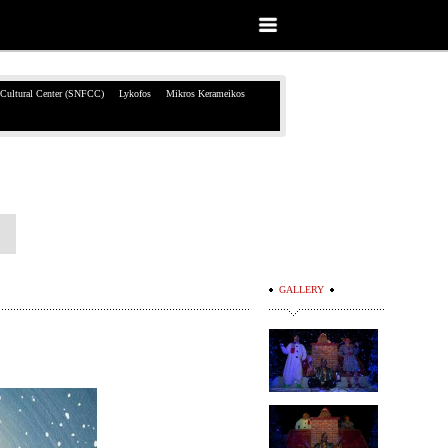
 Cultural Center (SNFCC)
Lykofos
Mikros Kerameikos
GALLERY