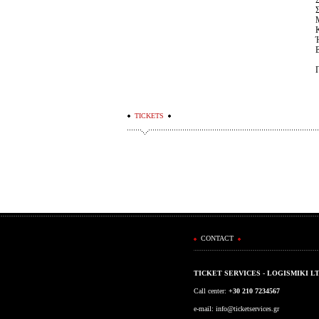
TICKETS
CONTACT
TICKET SERVICES - LOGISMIKI L
Call center:
+30 210 7234567
e-mail:
info@ticketservices.gr