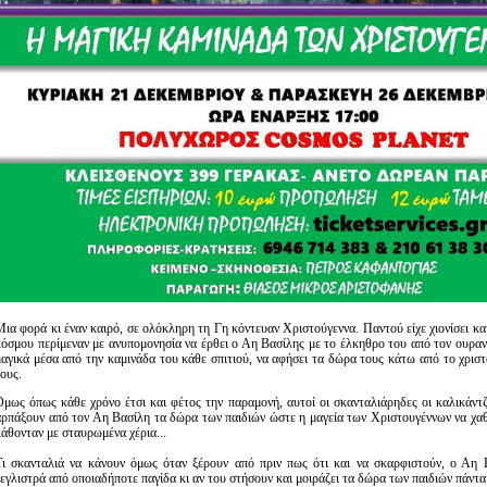
Μια φορά κι έναν καιρό, σε ολόκληρη τη Γη κόντευαν Χριστούγεννα. Παντού είχε χιονίσει κα
κόσμου περίμεναν με ανυπομονησία να έρθει ο Αη Βασίλης με το έλκηθρο του από τον ουραν
μαγικά μέσα από την καμινάδα του κάθε σπιτιού, να αφήσει τα δώρα τους κάτω από το χριστ
ους.
Όμως όπως κάθε χρόνο έτσι και φέτος την παραμονή, αυτοί οι σκανταλιάρηδες οι καλικάντ
αρπάξουν από τον Αη Βασίλη τα δώρα των παιδιών ώστε η μαγεία των Χριστουγέννων να χαθε
κάθονταν με σταυρωμένα χέρια...
Τι σκανταλιά να κάνουν όμως όταν ξέρουν από πριν πως ότι και να σκαρφιστούν, ο Αη 
ξεγλιστρά από οποιαδήποτε παγίδα κι αν του στήσουν και μοιράζει τα δώρα των παιδιών πάντα