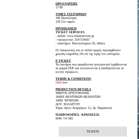
ΩΡΑ ΕΝΑΡΞΗΣ
17:00
ΤΙΜΕΣ ΕΙΣΙΤΗΡΙΩΝ
10€ Προπώληση
12€ Στο ταμείο
ΠΡΟΠΩΛΗΣΗ
TICKET SERVICES
- online: www.ticketservices.gr
- τηλεφωνικά: 2107234567
- εκδοτήριο: Πανεπιστημίου 39, Αθήνα
Οι τηλεφωνικές και οι online αγορές περιλαμβάνουν
χρέωση υπηρεσίας 5% επί της τιμής του εισιτηρίου
E-TICKET
Τα εισιτήρια που αγοράζονται ηλεκτρονικά λαμβάνονται
σε μορφή PDF και εκτυπώνονται ή αποθηκεύονται σε
κινητό τηλέφωνο.
TERMS & CONDITIONS
click here
PRODUCTION DETAILS
ΜΙΚΡΟΣ ΑΡΙΣΤΟΦΑΝΗΣ
ΑΜΚΕ ΘΕΑΤΡΙΚΩΝ ΘΕΑΜΑΤΩΝ
ΑΦΜ: 997003596
ΔΟΥ: ΧΟΛΑΡΓΟΥ
Έδρα: Αγίων Αναργύρων 12, Αγ. Παρασκευή
ΠΛΗΡΟΦΟΡΙΕΣ- ΚΡΑΤΗΣΕΙΣ
6946 714 383
TICKETS