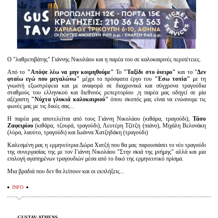
Ο "λαθρεπιβάτης" Γιάννης Νικολάου και η παρέα του σε καλοκαιρινές περιπέτειες.
Από το
"Απόψε λέω να μην κοιμηθούμε"
Το
"Ταξίδι στο όνειρο"
και το "
Δεν
φταίω εγώ που
μεγαλώνω"
μέχρι το πρόσφατα έργο του
"Εσω τοπία"
με τη
γνωστή εξωστρέφεια και με αναφορά σε διαχρονικά και σύγχρονα τραγούδια
σταθμούς του ελληνικού και διεθνούς ρεπερτορίου ,η παρέα μας οδηγεί σε μία
αξέχαστη
"Νύχτα γλυκιά καλοκαιριού"
όπου σκοπός μας είναι να ενώσουμε τις
φωνές μας με τις δικές σας...
Η παρέα μας αποτελείται από τους Γιάννη Νικολάου (κιθάρα, τραγούδι),
Τάσο
Ζαφειρίου
(κιθάρα, τζουρά, τραγούδι), Λευτέρη Τζiτζη (πιάνο), Μιχάλη Βελονάκη
(λύρα, λαούτο, τραγούδι) και Ιωάννα Χατζηδάκη (τραγούδι)
Καλεσμένη μας η ερμηνεύτρια Δώρα Χατζή που θα μας παρουσιάσει το νέο τραγούδι
της συνεργασίας της με τον Γιάννη Νικολάου "Στην σκιά της μνήμης" αλλά και μια
επιλογή αγαπημένων τραγουδιών μέσα από το δικό της ερμηνευτικό πρίσμα.
Μια βραδιά που δεν θα λείπουν και οι εκπλήξεις...
INFO
GUSTAV ATHENS