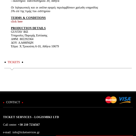
- εκδοτήριο: Πανεπιστημίου 39, Αθήνα
Οι τηλεφωνικές και οι online αγορές περιλαμβάνουν χρέωση υπηρεσίας
5% επί της τιμής του εισιτηρίου
TERMS & CONDITIONS
click here
PRODUCTION DETAILS
GUSTAV IKE
Υπηρεσίες Παροχής Εστίασης
AΦΜ: 802292364
ΔΟΥ: Α ΑΘΗΝΩΝ
Έδρα: Χ.Τρικούπη 6-10, Αθήνα 10679
TICKETS
CONTACT
TICKET SERVICES - LOGISMIKI LTD
Call center:
+30 210 7234567
e-mail:
info@ticketservices.gr