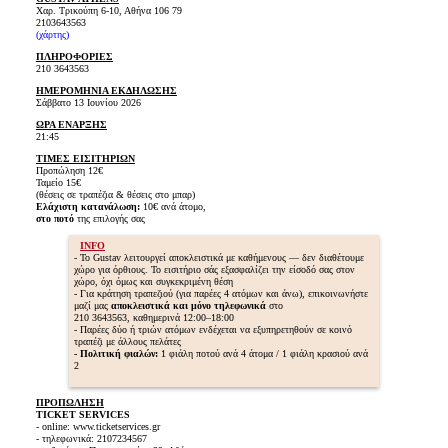
Χαρ. Τρικούπη 6-10, Αθήνα 106 79
2103643563
(
χάρτης
)
ΠΛΗΡΟΦΟΡΙΕΣ
210 3643563
ΗΜΕΡΟΜΗΝΙΑ ΕΚΔΗΛΩΣΗΣ
Σάββατο 13 Ιουνίου 2026
ΩΡΑ ΕΝΑΡΞΗΣ
21:45
ΤΙΜΕΣ ΕΙΣΙΤΗΡΙΩΝ
Προπώληση 12€
Ταμείο 15€
(θέσεις σε τραπέζια & θέσεις στο μπαρ)
Ελάχιστη κατανάλωση:
10€ ανά άτομο,
στο ποτό
της επιλογής σας
INFO
- Το Gustav λειτουργεί αποκλειστικά με καθήμενους — δεν διαθέτουμε
χώρο για όρθιους. Το εισιτήριο σάς εξασφαλίζει την είσοδό σας στον
χώρο, όχι όμως και συγκεκριμένη θέση
- Για κράτηση τραπεζιού (για παρέες 4 ατόμων και άνω), επικοινωνήστε
μαζί μας
αποκλειστικά και μόνο τηλεφωνικά
στο
210 3643563, καθημερινά 12:00–18:00
- Παρέες δύο ή τριών ατόμων ενδέχεται να εξυπηρετηθούν σε κοινό
τραπέζι με άλλους πελάτες
- Πολιτική φιαλών:
1 φιάλη ποτού ανά 4 άτομα / 1 φιάλη κρασιού ανά
2
ΠΡΟΠΩΛΗΣΗ
TICKET SERVICES
- online: www.ticketservices.gr
- τηλεφωνικά: 2107234567