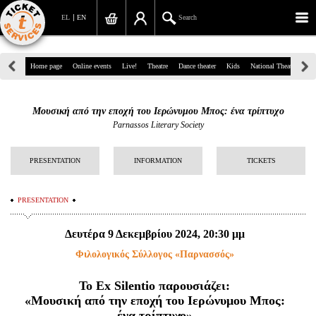
EL
EN
Search
39, Panepistimiou Str, Athens
Home page
Online events
Live!
Theatre
Dance theater
Kids
National Theatre
Gr
(+30)210 7234567
Μουσική από την εποχή του Ιερώνυμου Μπος: ένα τρίπτυχο
info@ticketservices.gr
Parnassos Literary Society
Search
PRESENTATION
INFORMATION
TICKETS
Sign up/Sign in
PRESENTATION
Check out
Δευτέρα 9 Δεκεμβρίου 2024, 20:30 μμ
Search your order
Φιλολογικός Σύλλογος «Παρνασσός»
Personal Data
Το Ex Silentio παρουσιάζει:
Information
«Μουσική από την εποχή του Ιερώνυμου Μπος:
ένα τρίπτυχο»