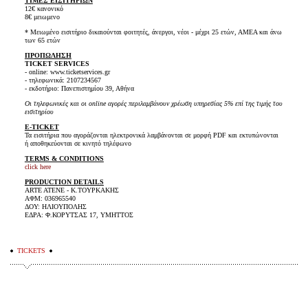
ΤΙΜΕΣ ΕΙΣΙΤΗΡΙΩΝ
12€ κανονικό
8€ μειωμενο
* Μειωμένο εισιτήριο δικαιούνται φοιτητές, άνεργοι, νέοι - μέχρι 25 ετών, ΑΜΕΑ και άνω
των 65 ετών
ΠΡΟΠΩΛΗΣΗ
TICKET SERVICES
- online: www.ticketservices.gr
- τηλεφωνικά: 2107234567
- εκδοτήριο: Πανεπιστημίου 39, Αθήνα
Οι τηλεφωνικές και οι online αγορές περιλαμβάνουν χρέωση υπηρεσίας 5% επί της τιμής του
εισιτηρίου
E-TICKET
Τα εισιτήρια που αγοράζονται ηλεκτρονικά λαμβάνονται σε μορφή PDF και εκτυπώνονται
ή αποθηκεύονται σε κινητό τηλέφωνο
TERMS & CONDITIONS
click here
PRODUCTION DETAILS
ARTE ATENE - Κ.ΤΟΥΡΚΑΚΗΣ
ΑΦΜ: 036965540
ΔΟΥ: ΗΛΙΟΥΠΟΛΗΣ
ΕΔΡΑ: Φ.ΚΟΡΥΤΣΑΣ 17, ΥΜΗΤΤΟΣ
TICKETS