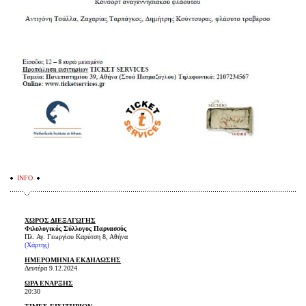
INFO
ΧΩΡΟΣ ΔΙΕΞΑΓΩΓΗΣ
Φιλολογικός Σύλλογος Παρνασσός
Πλ. Αγ. Γεωργίου Καρύτση 8, Αθήνα
(Χάρτης)
ΗΜΕΡΟΜΗΝΙΑ ΕΚΔΗΛΩΣΗΣ
Δευτέρα 9.12.2024
ΩΡΑ ΕΝΑΡΞΗΣ
20:30