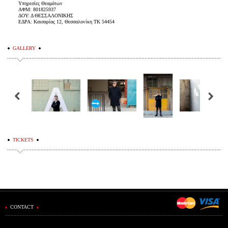
Υπηρεσίες Θεαμάτων
ΑΦΜ: 801825937
ΔΟΥ: Δ ΘΕΣΣΑΛΟΝΙΚΗΣ
ΕΔΡΑ: Καισαρίας 12, Θεσσαλονίκη ΤΚ 54454
GALLERY
TICKETS
CONTACT