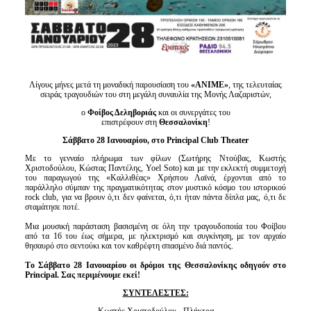
Λίγους μήνες μετά τη μοναδική παρουσίαση του
«ΑΝΙΜΕ»
, της τελευταίας
σειράς τραγουδιών του στη μεγάλη συναυλία της Μονής Λαζαριστών,
ο
Φοίβος Δεληβοριάς
και οι συνεργάτες του
επιστρέφουν στη
Θεσσαλονίκη
!
Σάββατο 28 Ιανουαρίου, στο
Principal
Club
Theater
Με το γενναίο πλήρωμα των φίλων
(Σωτήρης Ντούβας, Κωστής
Χριστοδούλου, Κώστας Παντέλης, Yoel Soto)
και με την εκλεκτή συμμετοχή
του παραγωγού της «Καλλιθέας» Χρήστου Λαϊνά,
έρχονται από το
παράλληλο σύμπαν της πραγματικότητας στον μυστικό κόσμο του ιστορικού
rock club, για να βρουν ό,τι δεν φαίνεται, ό,τι ήταν πάντα δίπλα μας, ό,τι δε
σταμάτησε ποτέ.
Μια μουσική παράσταση βασισμένη σε όλη την τραγουδοποιία του Φοίβου
από τα 16 του έως σήμερα, με ηλεκτρισμό και συγκίνηση, με τον αρχαίο
θησαυρό στο σεντούκι και τον καθρέφτη σπασμένο διά παντός.
T
ο Σάββατο 28 Ιανουαρίου
οι δρόμοι της Θεσσαλονίκης οδηγούν στ
o
Principal
.
Σας περιμένουμε εκεί!
ΣΥΝΤΕΛΕΣΤΕΣ: