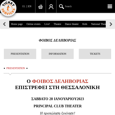
EL
EN
Search
39, Panepistimiou Str, Athens
Home page
Online events
Live!
Theatre
Dance theater
Kids
National Theatre
Gr
(+30)210 7234567
ΦΟΙΒΟΣ ΔΕΛΗΒΟΡΙΑΣ
info@ticketservices.gr
Search
PRESENTATION
INFORMATION
TICKETS
Sign up/Sign in
PRESENTATION
Check out
O
ΦΟΙΒΟΣ ΔΕΛΗΒΟΡΙΑΣ
Search your order
ΕΠΙΣΤΡΕΦΕΙ ΣΤ
H
ΘΕΣΣΑΛΟΝΙΚΗ
Personal Data
ΣΑΒΒΑΤΟ 28 ΙΑΝΟΥΑΡΙΟΥ2023
PRINCIPAL
Information
CLUB
THEATER
Η προπώληση ξεκίνησε!