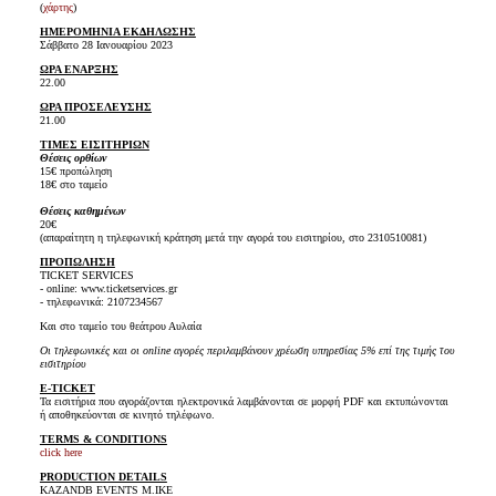
(
χάρτης
)
ΗΜΕΡΟΜΗΝΙΑ ΕΚΔΗΛΩΣΗΣ
Σάββατο 28 Ιανουαρίου 2023
ΩΡΑ ΕΝΑΡΞΗΣ
22.00
ΩΡΑ ΠΡΟΣΕΛΕΥΣΗΣ
21.00
ΤΙΜΕΣ ΕΙΣΙΤΗΡΙΩΝ
Θέσεις ορθίων
15€ προπώληση
18€ στο ταμείο
Θέσεις καθημένων
20€
(απαραίτητη η τηλεφωνική κράτηση μετά την αγορά του εισιτηρίου, στο 2310510081)
ΠΡΟΠΩΛΗΣΗ
TICKET SERVICES
- online: www.ticketservices.gr
- τηλεφωνικά: 2107234567
Και στο ταμείο του θεάτρου Αυλαία
Οι τηλεφωνικές και οι online αγορές περιλαμβάνουν χρέωση υπηρεσίας 5% επί της τιμής του
εισιτηρίου
E-TICKET
Τα εισιτήρια που αγοράζονται ηλεκτρονικά λαμβάνονται σε μορφή PDF και εκτυπώνονται
ή αποθηκεύονται σε κινητό τηλέφωνο.
TERMS & CONDITIONS
click here
PRODUCTION DETAILS
KAZANDB EVENTS Μ.ΙΚΕ