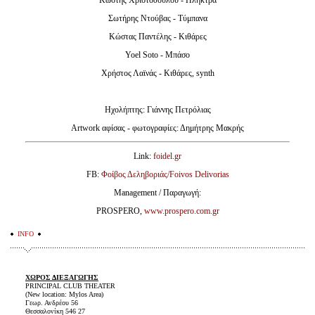
Κωστής Χριστοδούλου - Πλήκτρα
Σωτήρης Ντούβας - Τύμπανα
Κώστας Παντέλης - Κιθάρες
Yoel Soto - Μπάσο
Χρήστος Λαϊνάς - Κιθάρες, synth
Ηχολήπτης: Γιάννης Πετρόλιας
Artwork αφίσας - φωτογραφίες: Δημήτρης Μακρής
Link:
foidel.gr
FB:
Φοίβος Δεληβοριάς/Foivos Delivorias
Management / Παραγωγή:
PROSPERO,
www.prospero.com.gr
INFO
ΧΩΡΟΣ ΔΙΕΞΑΓΩΓΗΣ
PRINCIPAL CLUB THEATER
(New location: Mylos Area)
Γεωρ. Ανδρέου 56
Θεσσαλονίκη 546 27