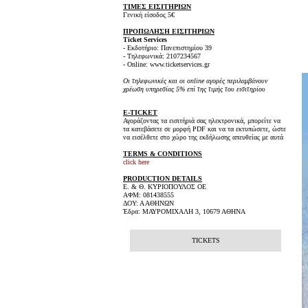
ΤΙΜΕΣ ΕΙΣΙΤΗΡΙΩΝ
Γενική είσοδος 5€
ΠΡΟΠΩΛΗΣΗ ΕΙΣΙΤΗΡΙΩΝ
Ticket Services
- Εκδοτήριο: Πανεπιστημίου 39
- Τηλεφωνικά: 2107234567
- Online: www.ticketservices.gr
Οι τηλεφωνικές και οι online αγορές περιλαμβάνουν
χρέωση υπηρεσίας 5% επί της τιμής του εισιτηρίου
E-TICKET
Αγοράζοντας τα εισιτήριά σας ηλεκτρονικά, μπορείτε να
τα κατεβάσετε σε μορφή PDF και να τα εκτυπώσετε, ώστε
να εισέλθετε στο χώρο της εκδήλωσης απευθείας με αυτά
TERMS & CONDITIONS
click here
PRODUCTION DETAILS
Ε. & Θ. ΚΥΡΙΟΠΟΥΛΟΣ ΟΕ
ΑΦΜ: 081438555
ΔΟΥ: Α ΑΘΗΝΩΝ
Έδρα: ΜΑΥΡΟΜΙΧΑΛΗ 3, 10679 ΑΘΗΝΑ
TICKETS