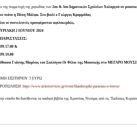
ε της συμμετοχή της χορωδίας
των
2ου
& 3ου Δημοτικών Σχολείων Χολαργού σε μουσικ
το πιάνο η Πόπη Μάλφα. Στο βιολί ο Γιώργος Κρομμύδας
λοι οι συντελεστές προσφέρονται αφιλοκερδώς.
ΥΡΙΑΚΗ 2 ΙΟΥΝΙΟΥ 2024
 ΠΑΡΑΣΤΑΣΕΙΣ:
ΡΑ 17.00 &
ΡΑ 19.00
ίθουσα Γιάννης Μαρίνος του Συλλόγου Οι Φίλοι της Μουσικής στο ΜΕΓΑΡΟ ΜΟ
ΙΜΗ ΕΙΣΙΤΗΡΙΟΥ: 5 ΕΥΡΩ
ΡΟΠΩΛΗΣΗ:
https://www.ticketservices.gr/event/filanthropiki-parastasi-o-foivos/
την είσοδο θα διατίθενται τα παιδικά βιβλία της Χριστίνας Ντούμα, από τις ''Εκδόσεις Κυριόπ