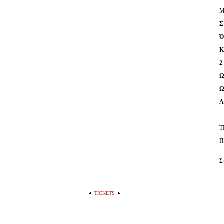
Μ
Σ
Ό
Κ
2
Ω
Ω
Α
Τ
Π
Σ
TICKETS