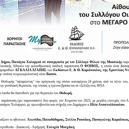
 Δήμος Παπάγου Χολαργού σε συνεργασία με τον Σύλλογο Φίλων της Μουσικής
παρ
ουσικής Αθηνών την φιλανθρωπική παιδική παράσταση
Ο ΦΟΙΒΟΣ,
η οποία είναι βασισ
αραμυθιών
ΑΓΚΑΛΙΑ ΑΓΑΠΗΣ
των
Εκδόσεων Ε. & Θ. Κυριόπουλος, της Χριστίνας Ν
ην σπάνια νευροεκφυλιστική νόσο
Batten
.
 Θοδωρής "αψηφώντας" την πρόγνωση της νόσου καταφέρνει 24 χρόνια, από τα πέντε του, ν
την γονιδιακή θεραπεία, της οποίας η έρευνα βρίσκεται σε εξέλιξη στις ΗΠΑ.
α έσοδα θα διατεθούν για την θεραπεία του
Θοδωρή.
 παράσταση έχει παρουσιαστεί δυο φορές τον Χειμώνα του 2023, με μεγάλη επιτυχία, στο 
απάγου Χολαργού, με πρωτοβουλία και στήριξη του Δημάρχου κ.
Ηλία Αποστολόπουλου.
αίζουν οι ηθοποιοί:
Λεωνίδας
Παπαδόδημας, Στέλλα Ρουσάκη, Παναγιώτης Καραΐσκος,
κηνοθεσία - Διασκευή - Αφήγηση:
Ευτυχία Μοσχάκη