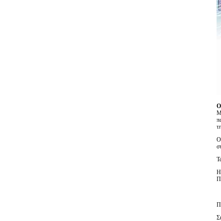
Ο
Μ
π
τ
Ο
σ
Τ
Η
Π
Π
Σ