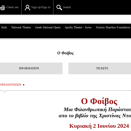
Check out
Sign up/Sign in
Search
39, Panepistimiou Str, Athens
Kids
National Theatre
Greek National Opera
Apollo Theater - Syros
Stavros Niarchos Foundation
(+30)210 7234567
info@ticketservices.gr
Ο Φοίβος
Search
INFORMATION
TICKETS
Sign up/Sign in
Check out
PRESENTATION
Search your order
Ο Φοίβος
Μια Φιλανθρωπική Παράστα
Personal Data
απο το βιβλίο της Χριστίνας Ντ
Information
Κυριακή 2 Ιουνίου 2024