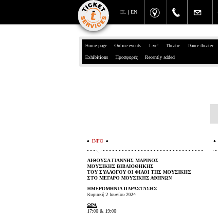
EL
EN
Home page
Online events
Live!
Theatre
Dance theater
Exhibitions
Προσφορές
Recently added
INFO
ΑΙΘΟΥΣΑ ΓΙΑΝΝΗΣ ΜΑΡΙΝΟΣ
ΜΟΥΣΙΚΗΣ ΒΙΒΛΙΟΘΗΚΗΣ
ΤΟΥ ΣΥΛΛΟΓΟΥ ΟΙ ΦΙΛΟΙ ΤΗΣ ΜΟΥΣΙΚΗΣ
ΣΤΟ ΜΕΓΑΡΟ ΜΟΥΣΙΚΗΣ ΑΘΗΝΩΝ
ΗΜΕΡΟΜΗΝΙΑ ΠΑΡΑΣΤΑΣHΣ
Κυριακή 2 Ιουνίου 2024
ΩΡΑ
17:00 & 19:00