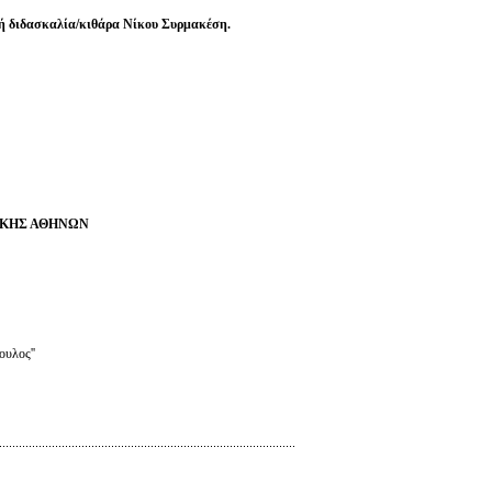
ή διδασκαλία/κιθάρα Νίκου Συρμακέση.
ΥΣΙΚΗΣ ΑΘΗΝΩΝ
ουλος''