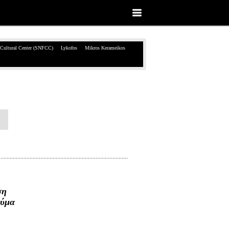
 Cultural Center (SNFCC)
Lykofos
Mikros Kerameikos
ση
ούμα