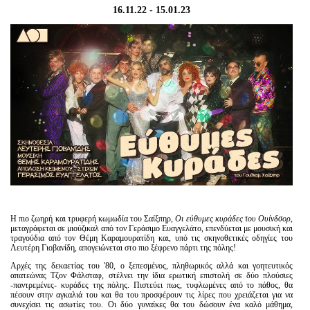
Είσοδος διαχειριστή
16.11.22 - 15.01.23
Η πιο ζωηρή και τρυφερή κωμωδία του Σαίξπηρ,
Οι εύθυμες κυράδες του Ουίνδσορ
,
μεταγράφεται σε μιούζικαλ από τον Γεράσιμο Ευαγγελάτο, επενδύεται με μουσική και
τραγούδια από τον Θέμη Καραμουρατίδη και, υπό τις σκηνοθετικές οδηγίες του
Λευτέρη Γιοβανίδη, απογειώνεται στο πιο ξέφρενο πάρτι της πόλης!
Αρχές της δεκαετίας του '80, ο ξεπεσμένος, πληθωρικός αλλά και γοητευτικός
απατεώνας Τζον Φάλσταφ, στέλνει την ίδια ερωτική επιστολή σε δύο πλούσιες
-παντρεμένες- κυράδες της πόλης. Πιστεύει πως, τυφλωμένες από το πάθος, θα
πέσουν στην αγκαλιά του και θα του προσφέρουν τις λίρες που χρειάζεται για να
συνεχίσει τις ασωτίες του. Οι δύο γυναίκες θα του δώσουν ένα καλό μάθημα,