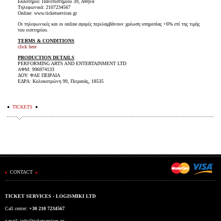
Εκδοτήριο: Πανεπιστημίου 39, Αθήνα
Τηλεφωνικά: 2107234567
Online: www.ticketservices.gr
Οι τηλεφωνικές και οι online αγορές περιλαμβάνουν χρέωση υπηρεσίας +6% επί της τιμής
του εισιτηρίου.
TERMS & CONDITIONS
click here
PRODUCTION DETAILS
PERFORMING ARTS AND ENTERTAINMENT LTD
ΑΦΜ: 996974133
ΔΟΥ: ΦΑΕ ΠΕΙΡΑΙΑ
ΕΔΡΑ: Κολοκοτρώνη 99, Πειραιάς, 18535
TICKETS
CONTACT
TICKET SERVICES - LOGISMIKI LTD
Call center:
+30 210 7234567
e-mail:
info@ticketservices.gr