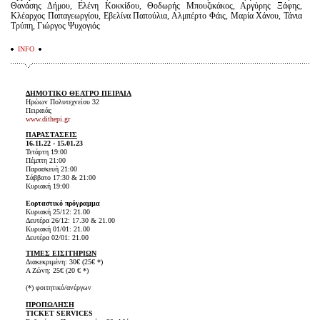
Θανάσης Δήμου, Ελένη Κοκκίδου, Θοδωρής Μπουζικάκος, Αργύρης Ξάφης,
Κλέαρχος Παπαγεωργίου, Εβελίνα Παπούλια, Αλμπέρτο Φάις, Μαρία Χάνου, Τάνια
Τρύπη, Γιώργος Ψυχογιός
INFO
ΔΗΜΟΤΙΚΟ ΘΕΑΤΡΟ ΠΕΙΡΑΙΑ
Ηρώων Πολυτεχνείου 32
Πειραιάς
www.dithepi.gr
ΠΑΡΑΣΤΑΣΕΙΣ
16.11.22 - 15.01.23
Τετάρτη 19:00
Πέμπτη 21:00
Παρασκευή 21:00
Σάββατο 17:30 & 21:00
Κυριακή 19:00
Εορταστικό πρόγραμμα
Κυριακή 25/12: 21.00
Δευτέρα 26/12: 17.30 & 21.00
Κυριακή 01/01: 21.00
Δευτέρα 02/01: 21.00
ΤΙΜΕΣ ΕΙΣΙΤΗΡΙΩΝ
Διακεκριμένη: 30€ (25€ *)
Α Ζώνη: 25€ (20 € *)
(*) φοιτητικό/ανέργων
ΠΡΟΠΩΛΗΣΗ
TICKET SERVICES