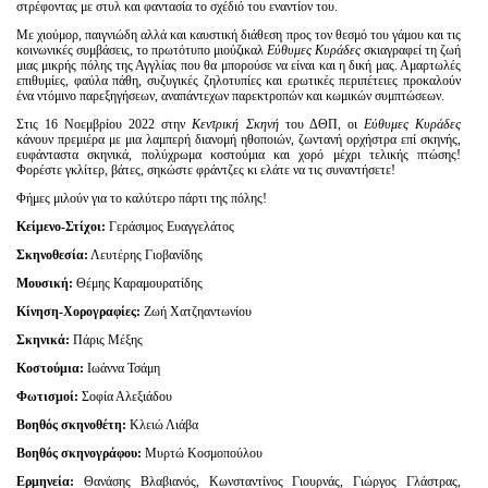
στρέφοντας με στυλ και φαντασία το σχέδιό του εναντίον του.
Με χιούμορ, παιγνιώδη αλλά και καυστική διάθεση προς τον θεσμό του γάμου και τις
κοινωνικές συμβάσεις, το πρωτότυπο μιούζικαλ
Εύθυμες Κυράδες
σκιαγραφεί τη ζωή
μιας μικρής πόλης της Αγγλίας που θα μπορούσε να είναι και η δική μας. Αμαρτωλές
επιθυμίες, φαύλα πάθη, συζυγικές ζηλοτυπίες και ερωτικές περιπέτειες προκαλούν
ένα ντόμινο παρεξηγήσεων, αναπάντεχων παρεκτροπών και κωμικών συμπτώσεων.
Στις 16 Νοεμβρίου 2022 στην
Κεντρική Σκηνή
του ΔΘΠ, οι
Εύθυμες Κυράδες
κάνουν πρεμιέρα με μια λαμπερή διανομή ηθοποιών, ζωντανή ορχήστρα επί σκηνής,
ευφάνταστα σκηνικά, πολύχρωμα κοστούμια και χορό μέχρι τελικής πτώσης!
Φορέστε γκλίτερ, βάτες, σηκώστε φράντζες κι ελάτε να τις συναντήσετε!
Φήμες μιλούν για το καλύτερο πάρτι της πόλης!
Κείμενο-Στίχοι:
Γεράσιμος Ευαγγελάτος
Σκηνοθεσία:
Λευτέρης Γιοβανίδης
Μουσική:
Θέμης Καραμουρατίδης
Κίνηση-Χορογραφίες:
Ζωή Χατζηαντωνίου
Σκηνικά:
Πάρις Μέξης
Κοστούμια:
Ιωάννα Τσάμη
Φωτισμοί:
Σοφία Αλεξιάδου
Βοηθός σκηνοθέτη:
Κλειώ Λιάβα
Βοηθός σκηνογράφου:
Μυρτώ Κοσμοπούλου
Ερμηνεία:
Θανάσης Βλαβιανός, Κωνσταντίνος Γιουρνάς, Γιώργος Γλάστρας,