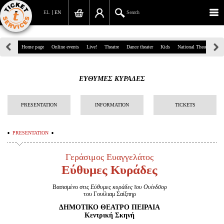
EL
EN
Search
39, Panepistimiou Str, Athens
Home page
Online events
Live!
Theatre
Dance theater
Kids
National Theatre
Gr
(+30)210 7234567
ΕΥΘΥΜΕΣ ΚΥΡΑΔΕΣ
info@ticketservices.gr
Search
PRESENTATION
INFORMATION
TICKETS
Sign up/Sign in
PRESENTATION
Check out
Γεράσιμος Ευαγγελάτος
Search your order
Εύθυμες Κυράδες
Personal Data
Βασισμένο στις
Εύθυμες κυράδες του Ουίνδσορ
του Γουίλιαμ Σαίξπηρ
Information
ΔΗΜΟΤΙΚΟ ΘΕΑΤΡΟ ΠΕΙΡΑΙΑ
Κεντρική Σκηνή