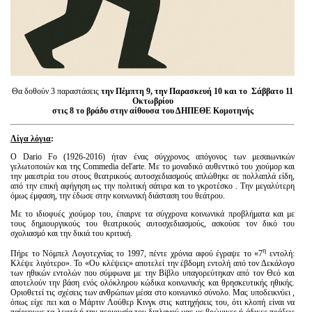
Θα δοθούν 3 παραστάσεις
την Πέμπτη 9, την Παρασκευή 10 και το Σάββατο 11
Οκτωβρίου
στις 8 το βράδυ στην αίθουσα του ΔΗΠΕΘΕ Κομοτηνής
Λίγα λόγια
:
Ο Dario Fo (1926-2016) ήταν ένας σύγχρονος απόγονος των μεσαιωνικών
γελωτοποιών και της Commedia del'arte. Με το μοναδικό αυθεντικό του χιούμορ και
την μαεστρία του στους θεατρικούς αυτοσχεδιασμούς απλώθηκε σε πολλαπλά είδη,
από την επική αφήγηση ως την πολιτική σάτιρα και το γκροτέσκο . Την μεγαλύτερη
όμως έμφαση, την έδωσε στην κοινωνική διάσταση του θεάτρου.
Με το ιδιοφυές χιούμορ του, έπαιρνε τα σύγχρονα κοινωνικά προβλήματα και με
τους δημιουργικούς του θεατρικούς αυτοσχεδιασμούς, ασκούσε τον δικό του
σχολιασμό και την δικιά του κριτική.
η
Πήρε το Νόμπελ Λογοτεχνίας το 1997, πέντε χρόνια αφού έγραψε το «7
εντολή:
Κλέψε λιγότερο». Το «Ου κλέψεις» αποτελεί την έβδομη εντολή από τον Δεκάλογο
των ηθικών εντολών που σύμφωνα με την Βίβλο υπαγορεύτηκαν από τον Θεό και
αποτελούν την βάση ενός ολόκληρου κώδικα κοινωνικής και θρησκευτικής ηθικής.
Οριοθετεί τις σχέσεις των ανθρώπων μέσα στο κοινωνικό σύνολο. Μας υποδεικνύει ,
όπως είχε πει και ο Μάρτιν Λούθερ Κινγκ στις κατηχήσεις του, ότι κλοπή είναι να
παίρνουμε τα λεφτά ή την περιουσία του διπλανού μας με βρώμικες ή άδικες πράξεις