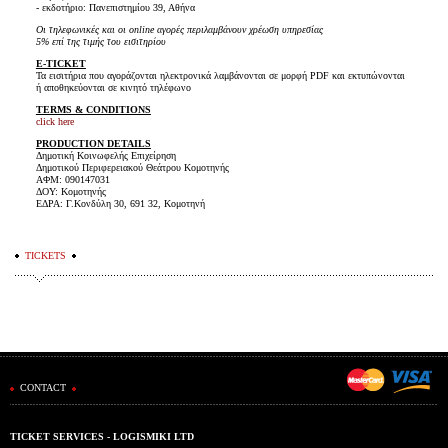
- εκδοτήριο: Πανεπιστημίου 39, Αθήνα
Οι τηλεφωνικές και οι online αγορές περιλαμβάνουν χρέωση υπηρεσίας
5% επί της τιμής του εισιτηρίου
E-TICKET
Τα εισιτήρια που αγοράζονται ηλεκτρονικά λαμβάνονται σε μορφή PDF και εκτυπώνονται
ή αποθηκεύονται σε κινητό τηλέφωνο
TERMS & CONDITIONS
click here
PRODUCTION DETAILS
Δημοτική Κοινωφελής Επιχείρηση
Δημοτικού Περιφερειακού Θεάτρου Κομοτηνής
ΑΦΜ: 090147031
ΔΟΥ: Κομοτηνής
ΕΔΡΑ: Γ.Κονδύλη 30, 691 32, Κομοτηνή
TICKETS
CONTACT
TICKET SERVICES - LOGISMIKI LTD