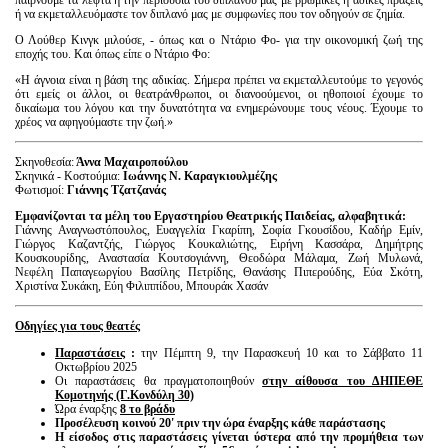
ή να εκμεταλλευόμαστε τον διπλανό μας με συμφωνίες που τον οδηγούν σε ζημία.
Ο Λούθερ Κινγκ μιλούσε, - όπως και ο Ντάριο Φο- για την οικονομική ζωή της
εποχής του. Και όπως είπε ο Ντάριο Φο:
«Η άγνοια είναι η βάση της αδικίας. Σήμερα πρέπει να εκμεταλλευτούμε το γεγονός
ότι εμείς οι άλλοι, οι θεατράνθρωποι, οι διανοούμενοι, οι ηθοποιοί έχουμε το
δικαίωμα του λόγου και την δυνατότητα να ενημερώνουμε τους νέους. Έχουμε το
χρέος να αφηγούμαστε την ζωή.»
Σκηνοθεσία:
Άννα Μαχαιροπούλου
Σκηνικά - Κοστούμια:
Ιωάννης Ν. Καραγκιουλμέζης
Φωτισμοί:
Γιάννης Τζατζανάς
Εμφανίζονται τα μέλη του Εργαστηρίου Θεατρικής Παιδείας, αλφαβητικά:
Γιάννης Αναγνωστόπουλος, Ευαγγελία Γκαρίπη, Σοφία Γκουσίδου, Καδήρ Εμίν,
Γιώργος Καζαντζής, Γιώργος Κουκαλιώτης, Ειρήνη Κασσάρα, Δημήτρης
Κουσκουρίδης, Αναστασία Κουτσογιάννη, Θεοδώρα Μάλαμα, Ζωή Μυλωνά,
Νεφέλη Παπαγεωργίου Βασίλης Πετρίδης, Θανάσης Πιπερούδης, Εύα Σκότη,
Χριστίνα Συκάκη, Εύη Φιλιππίδου, Μπουράκ Χασάν
Οδηγίες για τους θεατές
Παραστάσεις
:
την Πέμπτη 9, την Παρασκευή 10 και το Σάββατο 11
Οκτωβρίου 2025
Οι παραστάσεις θα πραγματοποιηθούν
στην αίθουσα του ΔΗΠΕΘΕ
Κομοτηνής (Γ.Κονδύλη 30)
Ώρα έναρξης
8 το βράδυ
Προσέλευση κοινού 20' πριν την ώρα έναρξης κάθε παράστασης
Η είσοδος στις παραστάσεις γίνεται ύστερα από την προμήθεια των