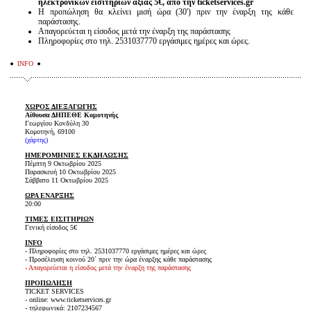
ηλεκτρονικών εισιτηρίων αξίας 5€, από την
ticketservices
.
gr
Η προπώληση θα κλείνει μισή ώρα (30') πριν την έναρξη της κάθε
παράστασης.
Απαγορεύεται η είσοδος μετά την έναρξη της παράστασης
Πληροφορίες στο τηλ. 2531037770 εργάσιμες ημέρες και ώρες.
INFO
ΧΩΡΟΣ ΔΙΕΞΑΓΩΓΗΣ
Αίθουσα ΔΗΠΕΘΕ Κομοτηνής
Γεωργίου Κονδύλη 30
Κομοτηνή, 69100
(
χάρτης
)
ΗΜΕΡΟΜΗΝΙΕΣ ΕΚΔΗΛΩΣΗΣ
Πέμπτη 9 Οκτωβρίου 2025
Παρασκευή 10 Οκτωβρίου 2025
Σάββατο 11 Οκτωβρίου 2025
ΩΡΑ ΕΝΑΡΞΗΣ
20:00
ΤΙΜΕΣ ΕΙΣΙΤΗΡΙΩΝ
Γενική είσοδος 5€
INFO
- Πληροφορίες στο τηλ. 2531037770 εργάσιμες ημέρες και ώρες
- Προσέλευση κοινού 20΄ πριν την ώρα έναρξης κάθε παράστασης
- Απαγορεύεται η είσοδος μετά την έναρξη της παράστασης
ΠΡΟΠΩΛΗΣΗ
TICKET SERVICES
- online: www.ticketservices.gr
- τηλεφωνικά: 2107234567