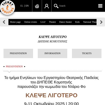
EL
EN
Search
39, Panepistimiou Str, Athens
Home page
Online events
Live!
Theatre
Dance theater
Kids
National Theatre
Gr
(+30)210 7234567
ΚΛΕΨΕ ΛΙΓΟΤΕΡΟ
info@ticketservices.gr
ΔΗΠΕΘΕ ΚΟΜΟΤΗΝΗΣ
Search
PRESENTATION
INFORMATION
TICKETS
Sign up/Sign in
PRESENTATION
Check out
Το τμήμα Ενηλίκων του Εργαστηρίου Θεατρικής Παιδείας
Search your order
του ΔΗΠΕΘΕ Κομοτηνής
παρουσιάζει την κωμωδία του Ντάριο Φο
Personal Data
ΚΛΕΨΕ ΛΙΓΟΤΕΡΟ
Information
9-11 Οκτωβρίου 2025 | 20:00