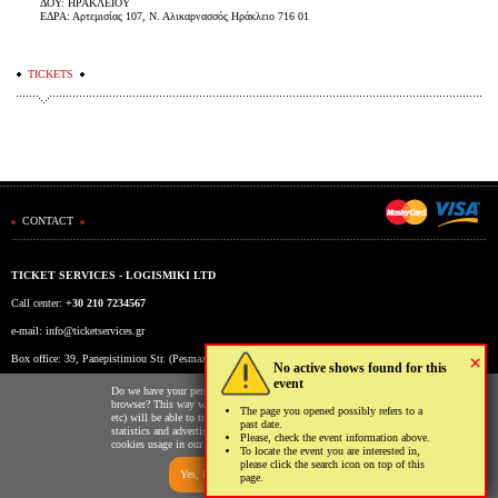
ΔΟΥ: ΗΡΑΚΛΕΙΟΥ
ΕΔΡΑ: Αρτεμισίας 107, Ν. Αλικαρνασσός Ηράκλειο 716 01
TICKETS
CONTACT
TICKET SERVICES - LOGISMIKI LTD
Call center:
+30 210 7234567
e-mail:
info@ticketservices.gr
×
Box office: 39, Panepistimiou Str. (Pesmazoglou Arc), Athens, Greece
No active shows found for this
event
Working hours: Mon-Fri: 9am-5pm
Do we have your permission to store cookies to your
browser? This way we and third parties (Google, Facebook
The page you opened possibly refers to a
etc) will be able to track your usage of our website for
past date.
statistics and advertising reasons. You may read more on the
Please, check the event information above.
cookies usage in our website clicking
here
.
To locate the event you are interested in,
please click the search icon on top of this
Yes, I allow
No, I don't
page.
Ticketing System by TicketServices.gr