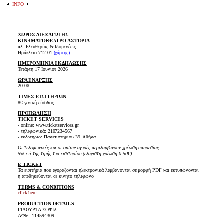
INFO
ΧΩΡΟΣ ΔΙΕΞΑΓΩΓΗΣ
ΚΙΝΗΜΑΤΟΘΕΑΤΡΟ ΑΣΤΟΡΙΑ
πλ. Ελευθερίας & Ιδομενέως
Ηράκλειο 712 01
(χάρτης)
ΗΜΕΡΟΜΗΝΙΑ ΕΚΔΗΛΩΣΗΣ
Τετάρτη 17 Ιουνίου 2026
ΩΡΑ ΕΝΑΡΞΗΣ
20:00
ΤΙΜΕΣ ΕΙΣΙΤΗΡΙΩΝ
8€ γενική είσοδος
ΠΡΟΠΩΛΗΣΗ
TICKET SERVICES
- online: www.ticketservices.gr
- τηλεφωνικά: 2107234567
- εκδοτήριο: Πανεπιστημίου 39, Αθήνα
Οι τηλεφωνικές και οι online αγορές περιλαμβάνουν χρέωση υπηρεσίας
5% επί της τιμής του εισιτηρίου (ελάχιστη χρέωση 0.50€)
E-TICKET
Τα εισιτήρια που αγοράζονται ηλεκτρονικά λαμβάνονται σε μορφή PDF και εκτυπώνονται
ή αποθηκεύονται σε κινητό τηλέφωνο
TERMS & CONDITIONS
click here
PRODUCTION DETAILS
ΓΙΑΟΥΡΤΑ ΣΟΦΙΑ
ΑΦΜ: 114594309