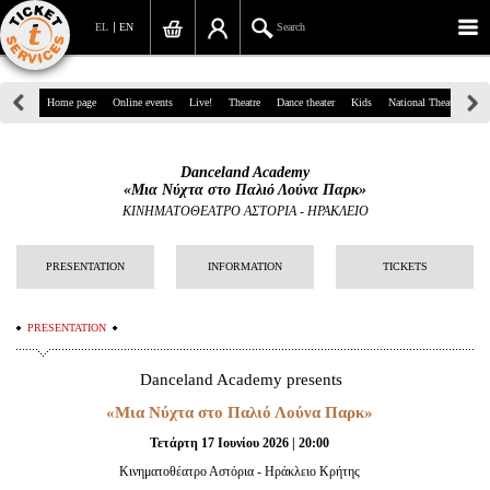
EL
EN
Search
39, Panepistimiou Str, Athens
Home page
Online events
Live!
Theatre
Dance theater
Kids
National Theatre
Gr
(+30)210 7234567
Danceland Academy
info@ticketservices.gr
«Μια Νύχτα στο Παλιό Λούνα Παρκ»
ΚΙΝΗΜΑΤΟΘΕΑΤΡΟ ΑΣΤΟΡΙΑ - ΗΡΑΚΛΕΙΟ
Search
PRESENTATION
INFORMATION
TICKETS
Sign up/Sign in
Check out
PRESENTATION
Search your order
Danceland Academy presents
Personal Data
«Μια Νύχτα στο Παλιό Λούνα Παρκ»
Τετάρτη 17 Ιουνίου 2026 | 20:00
Information
Κινηματοθέατρο Αστόρια - Ηράκλειο Κρήτης