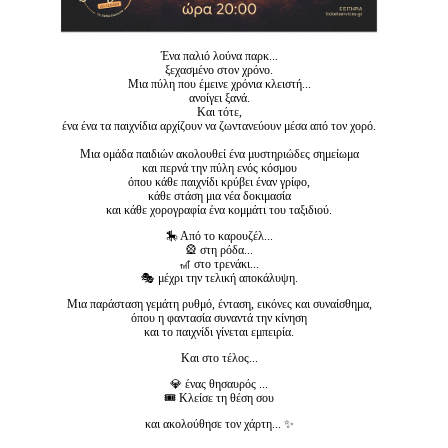
Ένα παλιό λούνα παρκ...
ξεχασμένο στον χρόνο.
Μια πύλη που έμεινε χρόνια κλειστή...
ανοίγει ξανά.
Και τότε,
ένα ένα τα παιχνίδια αρχίζουν να ζωντανεύουν μέσα από τον χορό.
Μια ομάδα παιδιών ακολουθεί ένα μυστηριώδες σημείωμα
και περνά την πύλη ενός κόσμου
όπου κάθε παιχνίδι κρύβει έναν γρίφο,
κάθε στάση μια νέα δοκιμασία
και κάθε χορογραφία ένα κομμάτι του ταξιδιού.
🎠 Από το καρουζέλ...
🎡 στη ρόδα...
🎢 στο τρενάκι...
🎭 μέχρι την τελική αποκάλυψη.
Μια παράσταση γεμάτη ρυθμό, ένταση, εικόνες και συναίσθημα,
όπου η φαντασία συναντά την κίνηση
και το παιχνίδι γίνεται εμπειρία.
Και στο τέλος...
💎 ένας θησαυρός ...
🎟 Κλείσε τη θέση σου
και ακολούθησε τον χάρτη... ✨