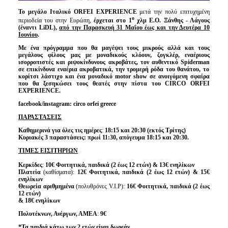
Το μεγάλο Ιταλικό
ORFEI
EXPERIENCE
μετά την πολύ επιτυχημένη
ο
περιοδεία του στην Ευρώπη,
έρχεται στο 1
χλμ Ε.Ο. Ξάνθης - Λάγους
(έναντι
LiDL
),
από την Παρασκευή 31 Μαΐου έως και την Δευτέρα 10
Ιουνίου
.
Με ένα πρόγραμμα που θα μαγέψει τους μικρούς αλλά και τους
μεγάλους φίλους μας με μοναδικούς κλόουν, ζογκλέρ, εναέριους
ισορροπιστές και ριψοκίνδυνους ακροβάτες, τον αυθεντικό
Spiderman
σε επικίνδυνα εναέρια ακροβατικά, την τρομερή ρόδα του θανάτου, το
κορίτσι λάστιχο και ένα μοναδικό
motor
show
σε ανοιγόμενη σφαίρα
που θα ξεσηκώσει τους θεατές
στην πίστα του
CIRCO
ORFEI
EXPERIENCE
.
facebook/instagram: circo orfei greece
ΠΑΡΑΣΤΑΣΕΙΣ
Καθημερινά για όλες τις ημέρες
:
18:15 και 20:30 (εκτός Τρίτης)
Κυριακές 3 παραστάσεις: πρωί 11:30, απόγευμα 18:15 και 20:30.
ΤΙΜΕΣ ΕΙΣΙΤΗΡΙΩΝ
Κερκίδες
:
10€ Φοιτητικά, παιδικά (2 έως 12 ετών) & 13€ ενηλίκων
Πλατεία
(καθίσματα):
12€ Φοιτητικά, παιδικά (2 έως 12 ετών) & 15€
ενηλίκων
Θεωρεία αριθμημένα
(πολυθρόνες V.I.P):
16€ Φοιτητικά, παιδικά (2 έως
12 ετών)
& 18€ ενηλίκων
Πολυτέκνων, Ανέργων, ΑΜΕΑ
:
9€
*Τα παιδιά κάτω των 2 ετών είναι δωρεάν