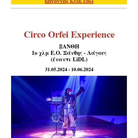
κάνοντας κλικ εδώ
Είσοδος διαχειριστή
...
Circo
Orfei
Experience
ΞΑΝΘΗ
1ο χλμ Ε.Ο. Ξάνθης - Λάγους
(έναντι LiDL)
31.05.2024 - 10.06.2024