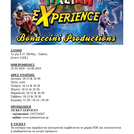
ΞΑΝΘΗ
1ο χλμ Ε.Ο. Ξάνθης – Λάγους
(έναντι LiDL)
ΗΜΕΡΟΜΗΝΙΕΣ
31.05.2024 - 10.06.2024
ΩΡΕΣ ΕΝΑΡΞΗΣ
Δευτέρα: 18.15 & 20.30
Τρίτη: ρεπό
Τετάρτη: 18.15 & 20.30
Πέμπτη: 18.15 & 20.30
Παρασκευή: 18.15 & 20.30
Σάββατο: 18.15 & 20.30
Κυριακή: 11.30 | 18.15 | 20.30
ΠΡΟΠΩΛΗΣΗ
TICKET SERVICES
-
τηλεφωνικά:
2107234567
-
online:
www.ticketservices.gr
E-TICKET
Τα εισιτήρια που αγοράζονται ηλεκτρονικά λαμβάνονται σε μορφή PDF και εκτυπώνονται
ή αποθηκεύονται σε κινητό τηλέφωνο.