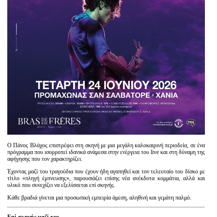
Είσοδος διαχειριστή
Ο Πάνος Βλάχος επιστρέφει στη σκηνή με μια μεγάλη καλοκαιρινή περιοδεία, σε ένα
πρόγραμμα που ισορροπεί ιδανικά ανάμεσα στην ενέργεια του live και στη δύναμη της
αφήγησης που τον χαρακτηρίζει.
Έχοντας μαζί του τραγούδια που έχουν ήδη αγαπηθεί και τον τελευταίο του δίσκο με
τίτλο «πληγή έμπνευσης», παρουσιάζει επίσης νέα ανέκδοτα κομμάτια, αλλά και
υλικό που συνεχίζει να εξελίσσεται επί σκηνής.
Κάθε βραδιά γίνεται μια προσωπική εμπειρία άμεση, αληθινή και γεμάτη παλμό.