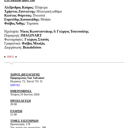
Επί σκηνής μαζί του
Αλέξανδρος Κούρος:
Πλήκτρα
Χρήστος Ζαντιώτης:
Ηλεκτρική κιθάρα
Κώστας Φόρτσας:
Πνευστά
Ευριπίδης Διονυσιάδης:
Μπάσο
Φοίβος Άνθης:
Τύμπανα
Hχοληψία:
Νίκος Κωνσταντάκης
&
Γιώργος Τσατσούλης
Παραγωγή:
IMAGINART
Φωτογραφίες:
Γιώργος Σπανός
Γραφιστικά:
Φοίβος Μποζάς
Διοργάνωση:
Brasdefrères
INFO
ΧΩΡΟΣ ΔΙΕΞΑΓΩΓΗΣ
Προμαχώνας San Salvatore
Πειραιώς 73, Χανιά 731 31
(
χάρτης
)
ΗΜΕΡΟΜΗΝΙΑ
Τετάρτη 24 Ιουνίου 2026
ΠΡΟΣΕΛΕΥΣΗ
20:00
ΕΝΑΡΞΗ
21:00
ΤΙΜΕΣ ΕΙΣΙΤΗΡΙΩΝ
Προπώληση: 17€
Την ημέρα της συναυλίας: 20€