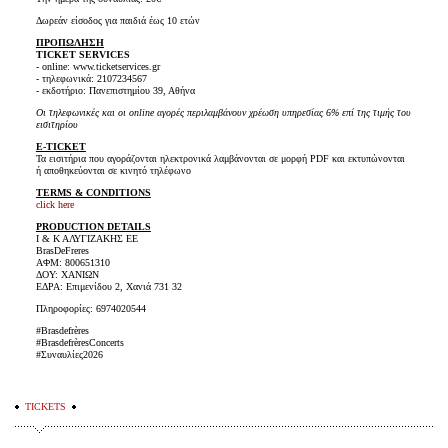
Δωρεάν είσοδος για παιδιά έως 10 ετών
ΠΡΟΠΩΛΗΣΗ
TICKET SERVICES
- online: www.ticketservices.gr
- τηλεφωνικά: 2107234567
- εκδοτήριο: Πανεπιστημίου 39, Αθήνα
Οι τηλεφωνικές και οι online αγορές περιλαμβάνουν χρέωση υπηρεσίας 6% επί της τιμής του
εισιτηρίου
E-TICKET
Τα εισιτήρια που αγοράζονται ηλεκτρονικά λαμβάνονται σε μορφή PDF και εκτυπώνονται
ή αποθηκεύονται σε κινητό τηλέφωνο
TERMS & CONDITIONS
click here
PRODUCTION DETAILS
Ι & Κ ΑΛΥΓΙΖΑΚΗΣ ΕΕ
BrasDeFreres
ΑΦΜ: 800651310
ΔΟΥ: ΧΑΝΙΩΝ
ΕΔΡΑ: Επιμενίδου 2, Χανιά 731 32
Πληροφορίες: 6974020544
#Brasdefrères
#BrasdefrèresConcerts
#Συναυλίες2026
TICKETS