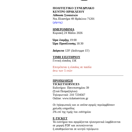
ΠΟΛΙΤΙΣΤΙΚΟ ΣΥΝΕΔΡΙΑΚΟ
ΚΕΝΤΡΟ ΗΡΑΚΛΕΙΟΥ
Αίθουσα Συναυλιών
Νικ.Πλαστήρα 49 Ηράκλειο 71201
(χάρτης)
ΗΜΕΡΟΜΗΝΙΑ
Κυριακή 24 Μαΐου 2026
Ώρα έναρξης
19:00
Ώρα Προσέλευσης
18:30
Διάρκεια
120' (Διάλειμμα 15')
ΤΙΜΗ ΕΙΣΙΤΗΡΙΟΥ
Γενική είσοδος 15€
Επιτρέπεται η είσοδος σε παιδία
άνω των 5 ετών
ΠΡΟΠΩΛΗΣΗ
TICKET
SERVICES
Εκδοτήριο: Πανεπιστημίου 39
(Στοά Πεσμαζόγλου)
Τηλεφωνικά: 210 7234567
Online: www.ticketservices.gr
Οι τηλεφωνικές και οι online αγορές περιλαμβάνουν
χρέωση υπηρεσίας
5% επί της τιμής του εισιτηρίου
E-TICKET
Τα εισιτήρια που αγοράζονται ηλεκτρονικά λαμβάνονται
σε μορφή PDF και εκτυπώνονται
ή αποθηκεύονται σε κινητό τηλέφωνο