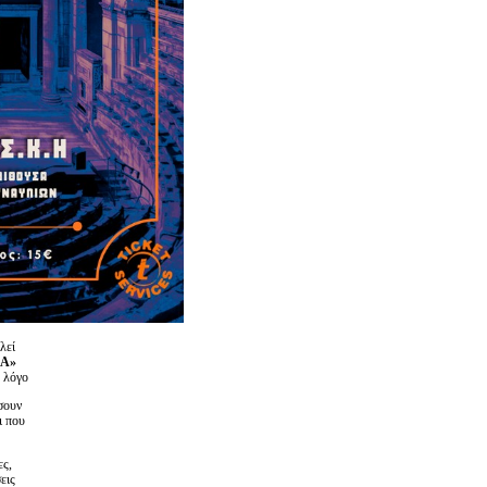
λεί
ΜΑ»
 λόγο
σουν
ι που
ες,
εις