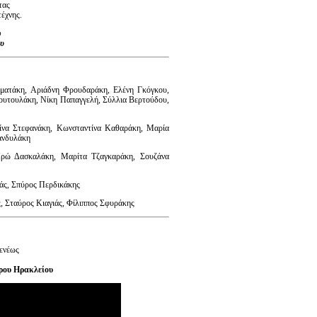
τας
τέχνης.
υ
ου
ματάκη, Αριάδνη Φρουδαράκη, Ελένη Γκόγκου,
ουτουλάκη, Νίκη Παπαγγελή, Σύλλια Βερτούδου,
ίνα Στεφανάκη, Κωνσταντίνα Καθαράκη, Μαρία
ανδυλάκη
Ηρώ Δασκαλάκη, Μαρίτα Τζαγκαράκη, Σουζάνα
άς, Σπύρος Περδικάκης
 Σταύρος Κιαγιάς, Φίλιππος Σφυράκης
ενέως
ρου Ηρακλείου