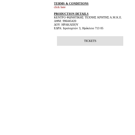
TERMS & CONDITIONS
click here
PRODUCTION DETAILS
ΚΕΝΤΡΟ ΦΩΝΗΤΙΚΗΣ ΤΕΧΝΗΣ ΚΡΗΤΗΣ Α.Μ.Κ.Ε.
ΑΦΜ: 996445420
ΔΟΥ: ΗΡΑΚΛΕΙΟΥ
ΕΔΡΑ: Ιερολοχιτών 3, Ηράκλειο 713 05
TICKETS