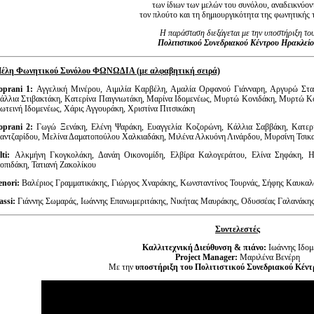
των ίδιων των μελών του συνόλου, αναδεικνύον
τον πλούτο και τη δημιουργικότητα της φωνητικής 
Η παράσταση διεξάγεται με την υποστήριξη το
Πολιτιστικού Συνεδριακού Κέντρου Ηρακλεί
έλη Φωνητικού Συνόλου ΦΩΝΩΔΙΑ (με αλφαβητική σειρά)
oprani 1:
Αγγελική Μινέρου, Αιμιλία Καρβέλη, Αμαλία Ορφανού Γιάνναρη, Αργυρώ Στα
άλλια Στιβακτάκη, Κατερίνα Παιγνιωτάκη, Μαρίνα Ιδομενέως, Μυρτώ Κονιδάκη, Μυρτώ Κ
ωτεινή Ιδομενέως, Χάρις Αγγουράκη, Χριστίνα Πιτσικάκη
oprani 2:
Γωγώ Ξενάκη, Ελένη Ψαράκη, Ευαγγελία Κοζορώνη, Κάλλια Σαββάκη, Κατερ
αντζαρίδου, Μελίνα Δαματοπούλου Χαλκιαδάκη, Μιλένα Αλκυόνη Λινάρδου, Μυρσίνη Τσικ
lti:
Αλκμήνη Γκογκολάκη, Δανάη Οικονομίδη, Ελβίρα Καλογεράτου, Ελίνα Σηφάκη, 
οπιδάκη, Τατιανή Ζακολίκου
enori:
Βαλέριος Γραμματικάκης, Γιώργος Χναράκης, Κωνσταντίνος Τουρνάς, Σήφης Καυκαλ
assi:
Γιάννης Σωμαράς, Ιωάννης Επανωμεριτάκης, Νικήτας Μαυράκης, Οδυσσέας Γαλανάκης,
Συντελεστές
Καλλιτεχνική Διεύθυνση & πιάνο:
Ιωάννης Ιδομ
Project Manager:
Μαριλένα Βενέρη
Με την
υποστήριξη του Πολιτιστικού Συνεδριακού Κέντ