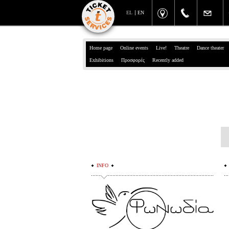
EL
EN
Home page
Online events
Live!
Theatre
Dance theater
Exhibitions
Προσφορές
Recently added
INFO