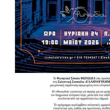
Το
Φωνητικό Σύνολο ΦΩΝΩΔΙΑ
σας προσκα
στη
Σολιστική Συναυλία «ΕΛΛΗΝΟΓΡΑΜ
μια μουσική παράσταση αφιερωμένη στον ελληνικό
45 «Φωνωδοί» ενώνονται επί σκηνής για να υμνή
τον διαχρονικό ελληνικό λόγο, μέσα από ένα ταξίδ
εκτείνεται από την αρχαιότητα έως σήμερα.
Το πρόγραμμα περιλαμβάνει σολιστικές ερμηνεί
ντουέτα και τρίο, καθώς και πρωτότυπες συνθέσ