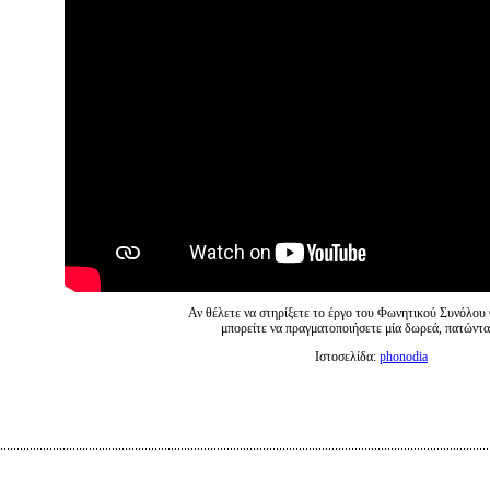
Αν θέλετε να στηρίξετε το έργο του Φωνητικού Συνόλ
μπορείτε να πραγματοποιήσετε μία δωρεά, πατώντα
Ιστοσελίδα:
phonodia