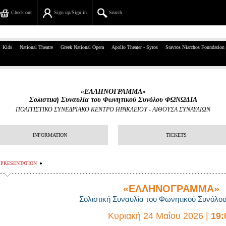
Check out
Sign up/Sign in
Search
39, Panepistimiou Str, Athens
Kids
National Theatre
Greek National Opera
Apollo Theater - Syros
Stavros Niarchos Foundation
(+30)210 7234567
info@ticketservices.gr
«ΕΛΛΗΝΟΓΡΑΜΜΑ»
Σολιστική Συναυλία του Φωνητικού Συνόλου ΦΩΝΩΔΙΑ
Search
ΠΟΛΙΤΙΣΤΙΚΟ ΣΥΝΕΔΡΙΑΚΟ ΚΕΝΤΡΟ ΗΡΑΚΛΕΙΟΥ
-
ΑΙΘΟΥΣΑ ΣΥΝΑΥΛΙΩΝ
Sign up/Sign in
INFORMATION
TICKETS
Check out
PRESENTATION
Search your order
«ΕΛΛΗΝΟΓΡΑΜΜΑ»
Personal Data
Σολιστική Συναυλία του Φωνητικού Συνόλ
Information
Κυριακή 24 Μαΐου 2026
|
19: