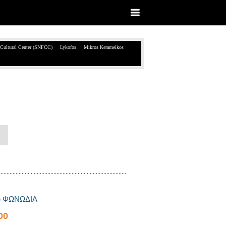
 Cultural Center (SNFCC)
Lykofos
Mikros Kerameikos
ου ΦΩΝΩΔΙΑ
00