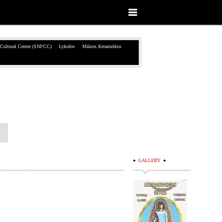
 Cultural Center (SNFCC)
Lykofos
Mikros Kerameikos
GALLERY