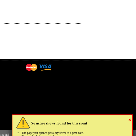
×
No active shows found for this event
The page you opened possibly refers to a past date.
tics and