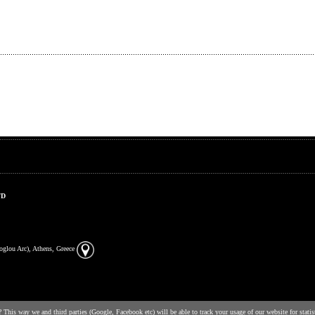
TD
zoglou Arc), Athens, Greece
This way we and third parties (Google, Facebook etc) will be able to track your usage of our website for statis