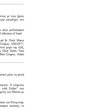
ντας με τους ήχους
ερα καταλήγει στο
ην σόλο performance
Collection of Sand.
yad & Oriol Mares
ο Στάμου: AMAN!!!,
στον χώρο της τζαζ,
a, Okay Temiz, Yazz
, Τάσο Στάμου, Adam
στικό μέσο τη φωνή
σογείου. Ο επόμενος
 with Esther" που
ά μέλη των Merem με
Worm του Ρότερνταμ.
rmance anxiety), το