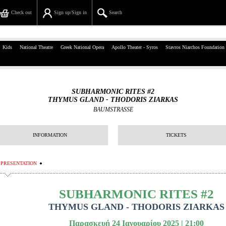
Check out
Sign up/Sign in
Search
39, Panepistimiou Str, Athens
Kids
National Theatre
Greek National Opera
Apollo Theater - Syros
Stavros Niarchos Foundation
(+30)210 7234567
info@ticketservices.gr
SUBHARMONIC RITES #2
THYMUS GLAND - THODORIS ZIARKAS
Search
BAUMSTRASSE
Sign up/Sign in
INFORMATION
TICKETS
Check out
PRESENTATION
Search your order
Personal Data
SUBHARMONIC RITES #2
THYMUS GLAND - THODORIS ZIARKAS
Information
Παρασκευή 24 Ιανουαρίου 2025 | 21:00