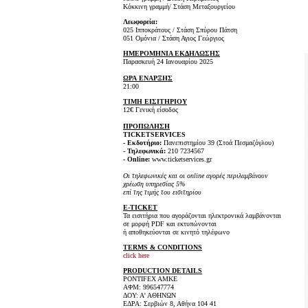
Κόκκινη γραμμή/ Στάση Μεταξουργείου
Λεωφορεία:
025 Ιπποκράτους / Στάση Σπύρου Πάτση
051 Ομόνια / Στάση Αγιος Γεώργιος
ΗΜΕΡΟΜΗΝΙΑ ΕΚΔΗΛΩΣΗΣ
Παρασκευή 24 Ιανουαρίου 2025
ΩΡΑ
ΕΝΑΡΞΗΣ
21:00
ΤΙΜΗ
ΕΙΣΙΤΗΡΙΟΥ
12€ Γενική είσοδος
ΠΡΟΠΩΛΗΣΗ
TICKETSERVICES
- Εκδοτήριο:
Πανεπιστημίου 39 (Στοά Πεσμαζόγλου)
- Τηλεφωνικά:
210 7234567
- Online:
www.ticketservices.gr
Οι τηλεφωνικές και οι online αγορές περιλαμβάνουν
χρέωση υπηρεσίας 5%
επί της τιμής του εισιτηρίου
E-TICKET
Τα εισιτήρια που αγοράζονται ηλεκτρονικά λαμβάνονται
σε μορφή PDF και εκτυπώνονται
ή αποθηκεύονται σε κινητό τηλέφωνο
TERMS & CONDITIONS
click here
PRODUCTION DETAILS
PONTIFEX AMKE
ΑΦΜ: 996547774
ΔΟΥ: Α' ΑΘΗΝΩΝ
ΕΔΡΑ: Σερβιών 8, Αθήνα 104 41