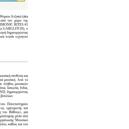
Θύμιου Ατζακά (aka
από τον χώρο της
BHARMONIC RITES #1
(aka GARGLITCH), o
κηνή δημιουργώντας
oken words τεχνητών
μουσική σύνθεση και
αιά μουσική. Από το
 σε πλήθος μουσικών
ια, Ιαπωνία, Ινδία,
AND, δημιουργώντας
 βινυλίων.
του Πανεπιστημίου
ι ως εμψυχωτής και
η του Βάθους», μία
 πρόσληψης μέσα από
ιοργάνωσης 'Μουσικό
λίου, καθώς και του