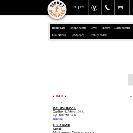
EL
EN
Home page
Online events
Live!
Theatre
Dance theater
Exhibitions
Προσφορές
Recently added
INFO
BAUMSTRASSE
Σερβίων 8, Αθήνα 104 41
τηλ.
690 718 3406
(χάρτης)
ΠΡΟΣΒΑΣΗ
Μετρό:
Μπλέ γραμμή / Στάση Κεραμεικός