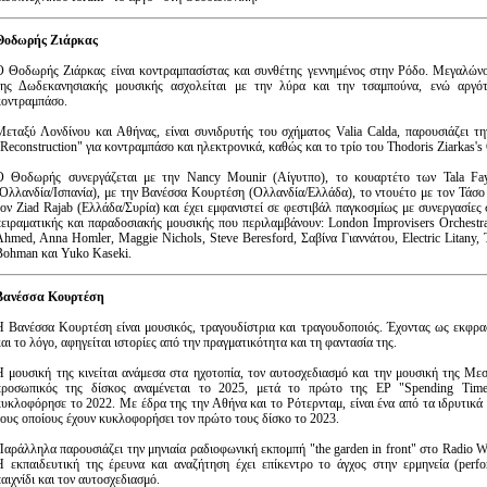
Θοδωρής Ζιάρκας
O Θοδωρής Ζιάρκας είναι κοντραμπασίστας και συνθέτης γεννημένος στην Ρόδο. Μεγαλώνο
της Δωδεκανησιακής μουσικής ασχολείται με την λύρα και την τσαμπούνα, ενώ αργότ
κοντραμπάσο.
Μεταξύ Λονδίνου και Αθήνας, είναι συνιδρυτής του σχήματος Valia Calda, παρουσιάζει τ
Reconstruction" για κοντραμπάσο και ηλεκτρονικά, καθώς και το τρίο του Thodoris Ziarkas's 
Ο Θοδωρής συνεργάζεται με την Nancy Mounir (Αίγυτπο), το κουαρτέτο των Tala Fa
(Ολλανδία/Ισπανία), με την Βανέσσα Κουρτέση (Ολλανδία/Ελλάδα), το ντουέτο με τον Τάσ
τον Ziad Rajab (Ελλάδα/Συρία) και έχει εμφανιστεί σε φεστιβάλ παγκοσμίως με συνεργασίες 
πειραματικής και παραδοσιακής μουσικής που περιλαμβάνουν: London Improvisers Orchestr
Ahmed, Anna Homler, Maggie Nichols, Steve Beresford, Σαβίνα Γιαννάτου, Electric Litany
Bohman και Yuko Kaseki.
Βανέσσα Κουρτέση
Η Βανέσσα Κουρτέση είναι μουσικός, τραγουδίστρια και τραγουδοποιός. Έχοντας ως εκφρα
αι το λόγο, αφηγείται ιστορίες από την πραγματικότητα και τη φαντασία της.
Η μουσική της κινείται ανάμεσα στα ηχοτοπία, τον αυτοσχεδιασμό και την μουσική της Με
προσωπικός της δίσκος αναμένεται το 2025, μετά το πρώτο της EP "Spending Time
κυκλοφόρησε το 2022. Με έδρα της την Αθήνα και το Ρότερνταμ, είναι ένα από τα ιδρυτικ
τους οποίους έχουν κυκλοφορήσει τον πρώτο τους δίσκο το 2023.
Παράλληλα παρουσιάζει την μηνιαία ραδιοφωνική εκπομπή "the garden in front" στο Radio 
Η εκπαιδευτική της έρευνα και αναζήτηση έχει επίκεντρο το άγχος στην ερμηνεία (perfo
αιχνίδι και τον αυτοσχεδιασμό.