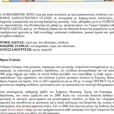
Το SUBHARMONIC RITES είναι μία σειρά συναυλιών με ηλεκτροακουστικές συνθέσεις του 
ΘΥΜΟΣ ΑΔΕΝΑΣ/ΤΗYMUS GLAND), σε συνεργασία με διαφορετικούς καλλιτέχνες 
σύγχρονης πειραματικής και αυτοσχεδιαζόμενης μουσικής. Λίγες εβδομάδες μετά το SU
που παρουσιάστηκε στη Θεσσαλονίκη (to pikap) με προσκαλεσμένο τον Γιώργο Γαργάλα 
ΘΥΜΟΣ ΑΔΕΝΑΣ μαζί με τον Θοδωρή Ζιάρκα και την Βανέσσα Κουρτέση μοιράζονται τη σ
ψυχοδηλωτικά ηχοτοπία με field recordings, αναλογικά synthesizers, φυσικά όργανα και sp
και έμβιων υπάρξεων.
ΘΥΜΟΣ ΑΔΕΝΑΣ:
vinyl sets, live electronics, σύνθεση
ΘΟΔΩΡΗΣ ΖΙΑΡΚΑΣ:
κοντραμπάσσο, λύρα, live electronics
BΑΝΕΣΣΑ ΚΟΥΡΤΕΣΗ:
φωνή, τραγούδι
Θύμιος Ατζακάς
O Θύμιος Ατζακάς είναι μουσικός, παραγωγός και ερευνητής. Aσχολείται συστηματικά με τη 
παραγωγή, τις ανατολικές μουσικές παραδόσεις, τον ελεύθερο αυτοσχεδιασμό και την παλ
1996 μέχρι σήμερα έχει παίξει σε πολλά διεθνή φεστιβάλ ενώ επιμελήθηκε ή έλαβε μέρος
παραστάσεων. Έχει εμφανιστεί, σαν σολίστας ή μέλος μουσικών συνόλων σε Ευρώπη, Βαλκάν
Βόρειο Αφρική και Αγγλία. Aπό το 2023 εμφανίζεται και ως DJ με το όνομα THYMUS GL
ηχοτοπία και sampling συνθέσεις εμπνευσμένα από την προσωπική του συλλογή εθνογραφικών
Eίναι αναπληρωτής καθηγητής (phD) του Τμήματος Μουσικής Τέχνης και Επιστήμης 
Μακεδονίας, στο οποίο εργάζεται από το 2006. Κατά την τελευταία δεκαετία διδάσκε
ερευνητής σε φοιτητές προπτυχιακού και μεταπτυχιακού επιπέδου, με θέμα την «Ακρόασ
πρακτική που απευθύνεται σε μουσικούς και η οποία καλλιεργεί την διεύρυνση της τονικής
διαλογισμούς στην φυσική αρμονική στήλη. Από το 2006 είναι ιδρυτικό μέλος της διεθνούς δ
Χωριό' (
www.music-village.gr
) που πραγματοποιείται κάθε καλοκαίρι στον Άγιο Λαυρέντιο Πη
καλλιτεχνικού forum «το αβγό» στη Θεσσαλονίκη.