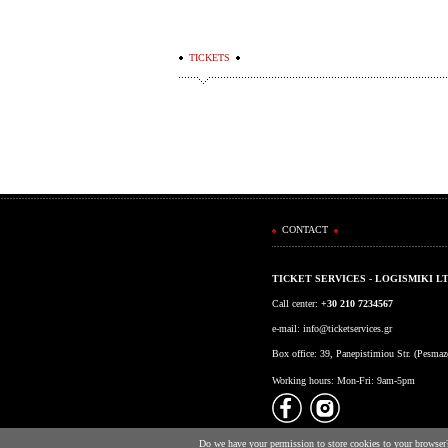
TICKETS
CONTACT
TICKET SERVICES - LOGISMIKI L
Call center:
+30 210 7234567
e-mail:
info@ticketservices.gr
Box office: 39, Panepistimiou Str. (Pesma
Working hours: Mon-Fri: 9am-5pm
Do we have your permission to store cookies to your browser? 