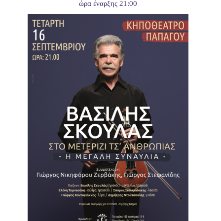
Είσοδος διαχειριστή
ώρα έναρξης 21:00