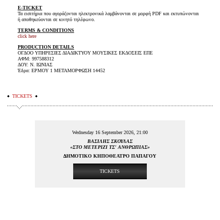
E-TICKET
Τα εισιτήρια που αγοράζονται ηλεκτρονικά λαμβάνονται σε μορφή PDF και εκτυπώνονται
ή αποθηκεύονται σε κινητό τηλέφωνο.
TERMS & CONDITIONS
click here
PRODUCTION DETAILS
ΟΓΔΟΟ ΥΠΗΡΕΣΙΕΣ ΔΙΑΔΙΚΤΥΟΥ ΜΟΥΣΙΚΕΣ ΕΚΔΟΣΕΙΣ ΕΠΕ
ΑΦΜ: 997588312
ΔΟΥ: Ν. ΙΩΝΙΑΣ
Έδρα: ΕΡΜΟΥ 1 ΜΕΤΑΜΟΡΦΩΣΗ 14452
TICKETS
Wednesday 16 September 2026, 21:00
ΒΑΣΙΛΗΣ ΣΚΟΥΛΑΣ
«ΣΤΟ ΜΕΤΕΡΙΖΙ ΤΣ' ΑΝΘΡΩΠΙΑΣ»
ΔΗΜΟΤΙΚΟ ΚΗΠΟΘΕΑΤΡΟ ΠΑΠΑΓΟΥ
TICKETS