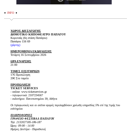
INFO
ΧΩΡΟΣ ΔΙΕΞΑΓΩΓΗΣ
ΔΗΜΟΤΙΚΟ ΚΗΠΟΘΕΑΤΡΟ ΠΑΠΑΓΟΥ
Κορυτσάς (6η στάση Παπάγου)
Παπάγου 156 69
(
χάρτης
)
ΗΜΕΡΟΜΗΝΙΑ ΕΚΔΗΛΩΣΗΣ
Τετάρτη 16 Σεπτεμβρίου 2026
ΩΡΑ ΕΝΑΡΞΗΣ
21:00
ΤΙΜΕΣ ΕΙΣΙΤΗΡΙΩΝ
17€ Προπώληση
20€ Στο ταμείο
ΠΡΟΠΩΛΗΣΗ
TICKET SERVICES
- online: www.ticketservices.gr
- τηλεφωνικά: 2107234567
- εκδοτήριο: Πανεπιστημίου 39, Αθήνα
Οι τηλεφωνικές και οι online αγορές περιλαμβάνουν χρέωση υπηρεσίας 5% επί της τιμής του
εισιτηρίου
ΠΛΗΡΟΦΟΡΙΕΣ
ΓΡΑΦΕΙΟ ΦΕΣΤΙΒΑΛ ΠΑΠΑΓΟΥ
Τηλ. 2132027185-186-187
Ώρες: 09:00 - 14:00
Ημέρες Δευτέρα - Παρασκευή