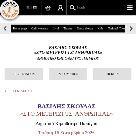
EL
EN
Search
39, Panepistimiou Str, Athens
Home page
Online events
Live!
Theatre
Dance theater
Kids
National Theatre
Gr
(+30)210 7234567
ΒΑΣΙΛΗΣ ΣΚΟΥΛΑΣ
info@ticketservices.gr
«ΣΤΟ ΜΕΤΕΡΙΖΙ ΤΣ' ΑΝΘΡΩΠΙΑΣ»
ΔΗΜΟΤΙΚΟ ΚΗΠΟΘΕΑΤΡΟ ΠΑΠΑΓΟΥ
Search
PRESENTATION
INFORMATION
TICKETS
Sign up/Sign in
Check out
PRESENTATION
Search your order
ΒΑΣΙΛΗΣ ΣΚΟΥΛΑΣ
«ΣΤΟ ΜΕΤΕΡΙΖΙ ΤΣ' ΑΝΘΡΩΠΙΑΣ»
Personal Data
Δημοτικό Κηποθέατρο Παπάγου
Information
Τετάρτη 16 Σεπτεμβρίου 2026