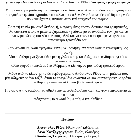
με αφορμή την κυκλοφορία του νέου του album με τίτλο
«Ασκήσεις Τρυφερότητας»
Μια μουσική παράσταση που παντρεύει το δυναμικό υλικό του δίσκου με αγαπημένα
τραγούδια της δισκογραφίας του, αλλά και επιλεγμένες διασκευές από δημιουργούς
που τον έχουν εμπνεύσει στην καλλιτεχνική του πορεία.
Σε αυτή τη νέα μουσική διαδρομή, ο αγαπημένος τραγουδοποιός και ερμηνευτής,
πλαισιώνεται από μια μπάντα σχηματισμένη ειδικά για να αναδείξει τον ήχο και τις
ενορχηστρώσεις του νέου υλικού, αλλά και να επανα-συστήσει με νέο βλέμμα
παλαιότερα τραγούδια του.
Στο νέο album, κάθε τραγούδι είναι μια "άσκηση" να δυναμώσει η εσωτερική μας
φωνή.
Μια πρόκληση να ξαναμάθουμε τη γλώσσα της καρδιάς, μια υπενθύμιση για όσα
μένουν ανείπωτα,
αλλά χωρούν τελικά σε ένα βλέμμα, μια κίνηση, σε μια πράξη τρυφερότητας.
Μέσα από ποικίλες ηχητικές ατμόσφαιρες, ο Απόστολος Ρίζος και η μπάντα του,
μάς οδηγούν σε ένα ταξίδι όπου τα τραγούδια έρχονται να μας συναντήσουν με τρόπο
καθαρά προσωπικό αλλά και βαθιά συλλογικό.
Η ενέργεια της ομάδας, η αίσθηση του αυτοσχεδιασμού και η ζωντανή επικοινωνία με
το κοινό,
υπόσχονται μια συναυλία με παλμό και αλήθεια.
Παίζουν
Απόστολος Ρίζος
: Ηλεκτρική κιθάρα, fx.
Λένα Χατζηγρηγορίου
: Βιολί, φλογέρες
Οδυσσέας Τζιρίτας:
Ηλεκτρική κιθάρα, fx