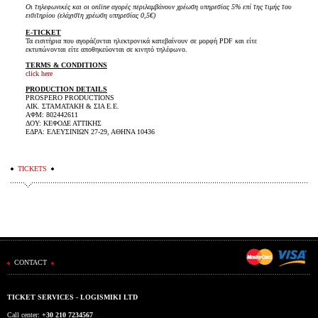
Οι τηλεφωνικές και οι online αγορές περιλαμβάνουν χρέωση υπηρεσίας 5% επί της τιμής του
εισιτηρίου (ελάχιστη χρέωση υπηρεσίας 0,5€)
E-TICKET
Τα εισιτήρια που αγοράζονται ηλεκτρονικά κατεβαίνουν σε μορφή PDF και είτε
εκτυπώνονται είτε αποθηκεύονται σε κινητό τηλέφωνο.
TERMS & CONDITIONS
click here
PRODUCTION DETAILS
PROSPERO PRODUCTIONS
ΑΙΚ. ΣΤΑΜΑΤΑΚΗ & ΣΙΑ Ε.Ε.
ΑΦΜ: 802442611
ΔΟΥ: ΚΕΦΟΔΕ ΑΤΤΙΚΗΣ
ΕΔΡΑ: ΕΛΕΥΣΙΝΙΩΝ 27-29, ΑΘΗΝΑ 10436
TICKETS
CONTACT
TICKET SERVICES - LOGISMIKI LTD
Call center:
+30 210 7234567