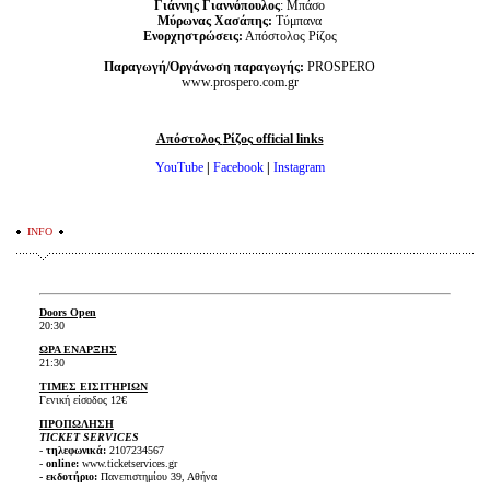
Γιάννης Γιαννόπουλος
: Μπάσο
Μύρωνας Χασάπης:
Τύμπανα
Ενορχηστρώσεις:
Απόστολος Ρίζος
Παραγωγή/Οργάνωση παραγωγής:
PROSPERO
www.prospero.com.gr
Απόστολος
Ρίζος
official links
YouTube
|
Facebook
|
Instagram
INFO
Doors Open
20:30
ΩΡΑ ΕΝΑΡΞΗΣ
21:30
ΤΙΜΕΣ ΕΙΣΙΤΗΡΙΩΝ
Γενική είσοδος 12€
ΠΡΟΠΩΛΗΣΗ
TICKET SERVICES
-
τηλεφωνικά:
2107234567
-
online:
www.ticketservices.gr
- εκδοτήριο:
Πανεπιστημίου 39, Αθήνα