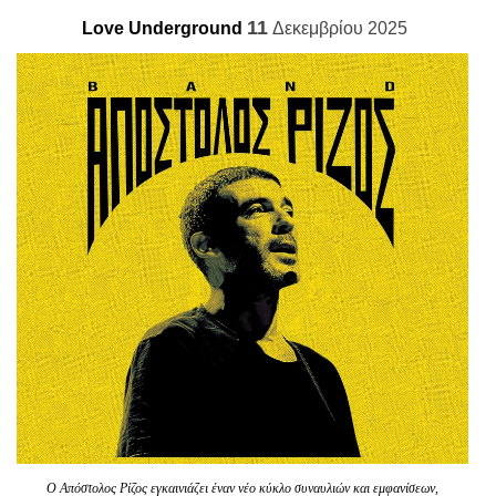
Είσοδος διαχειριστή
11
Love Underground
Δεκεμβρίου 2025
Ο Απόστολος Ρίζος εγκαινιάζει έναν νέο κύκλο συναυλιών και εμφανίσεων,