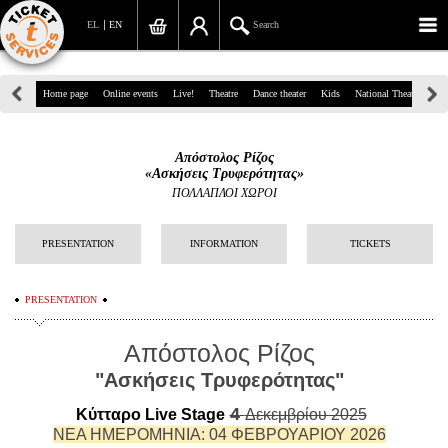
EL
EN
Search
39, Panepistimiou Str, Athens
Home page
Online events
Live!
Theatre
Dance theater
Kids
National Theatre
Gr
(+30)210 7234567
Απόστολος Ρίζος
info@ticketservices.gr
«Ασκήσεις Τρυφερότητας»
ΠΟΛΛΑΠΛΟΙ ΧΩΡΟΙ
Search
PRESENTATION
INFORMATION
TICKETS
Sign up/Sign in
Check out
PRESENTATION
Search your order
Απόστολος Ρίζος
Personal Data
"Ασκήσεις Τρυφερότητας"
4
Κύτταρο Live Stage
Information
Δεκεμβρίου 2025
ΝΕΑ ΗΜΕΡΟΜΗΝΙΑ: 04 ΦΕΒΡΟΥΑΡΙΟΥ 2026