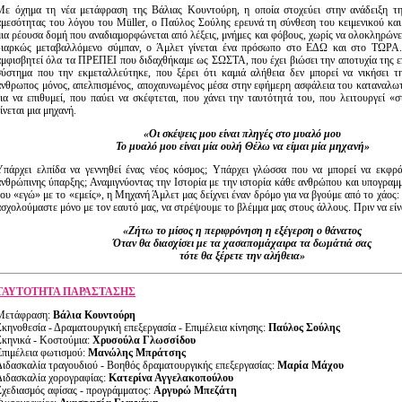
Με όχημα τη νέα μετάφραση της Βάλιας Κουντούρη, η οποία στοχεύει στην ανάδειξη τη
αμεσότητας του λόγου του Müller, ο Παύλος Σούλης ερευνά τη σύνθεση του κειμενικού κα
μια ρέουσα δομή που αναδιαμορφώνεται από λέξεις, μνήμες και φόβους, χωρίς να ολοκληρώνετ
διαρκώς μεταβαλλόμενο σύμπαν, ο Άμλετ γίνεται ένα πρόσωπο στο ΕΔΩ και στο ΤΩΡΑ
αμφισβητεί όλα τα ΠΡΕΠΕΙ που διδαχθήκαμε ως ΣΩΣΤΑ, που έχει βιώσει την αποτυχία της 
σύστημα που την εκμεταλλεύτηκε, που ξέρει ότι καμιά αλήθεια δεν μπορεί να νικήσει τη
άνθρωπος μόνος, απελπισμένος, αποχαυνωμένος μέσα στην εφήμερη ασφάλεια του καταναλωτ
για να επιθυμεί, που παύει να σκέφτεται, που χάνει την ταυτότητά του, που λειτουργεί «
ίνεται μια μηχανή.
«Οι σκέψεις μου είναι πληγές στο μυαλό μου
Το μυαλό μου είναι μία ουλή Θέλω να είμαι μία μηχανή»
Υπάρχει ελπίδα να γεννηθεί ένας νέος κόσμος; Υπάρχει γλώσσα που να μπορεί να εκφράσ
ανθρώπινης ύπαρξης; Αναμιγνύοντας την Ιστορία με την ιστορία κάθε ανθρώπου και υπογραμμ
του «εγώ» με το «εμείς», η Μηχανή Άμλετ μας δείχνει έναν δρόμο για να βγούμε από το χάος
ασχολούμαστε μόνο με τον εαυτό μας, να στρέψουμε το βλέμμα μας στους άλλους. Πριν να είν
«Ζήτω το μίσος η περιφρόνηση η εξέγερση ο θάνατος
Όταν θα διασχίσει με τα χασαπομάχαιρα τα δωμάτιά σας
τότε θα ξέρετε την αλήθεια»
ΤΑΥΤΟΤΗΤΑ ΠΑΡΑΣΤΑΣΗΣ
Μετάφραση:
Βάλια Κουντούρη
Σκηνοθεσία - Δραματουργική επεξεργασία - Επιμέλεια κίνησης:
Παύλος Σούλης
Σκηνικά - Κοστούμια:
Χρυσούλα Γλωσσίδου
Επιμέλεια φωτισμού:
Μανώλης Μπράτσης
Διδασκαλία τραγουδιού - Βοηθός δραματουργικής επεξεργασίας:
Μαρία Μάχου
Διδασκαλία χορογραφίας:
Κατερίνα Αγγελακοπούλου
Σχεδιασμός αφίσας - προγράμματος:
Αργυρώ Μπεζάτη