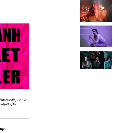
,
Intermedio)
σε μια
ιατριβής του,
πης»