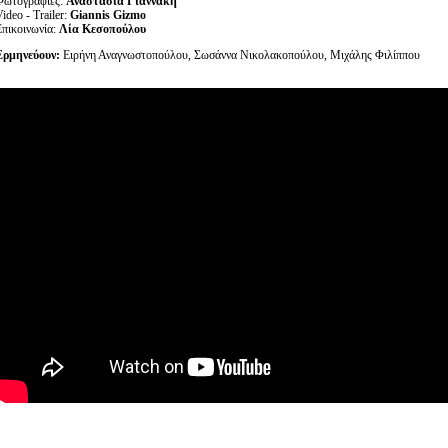
Φωτογραφίες:
Αναστασία Γιαννάκη
ideo - Trailer:
Giannis Gizmo
Επικοινωνία:
Λία Κεσοπούλου
Ερμηνεύουν:
Ειρήνη Αναγνωστοπούλου, Σωσάννα Νικολακοπούλου, Μιχάλης Φιλίππου