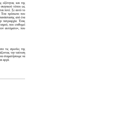
ς οξύτητας και της
ι σκηνικού τόπου ως
αι ποτέ. Σε αυτό το
. Ένα πρόσωπο που
επανάστασης από ένα
ν πατριαρχία. Ένας
ισμού, που επιθυμεί
στον αυτόματο», που
ει τις αγωνίες της
ίζοντας την ταύτιση
: να σταματήσουμε να
αι αργά.