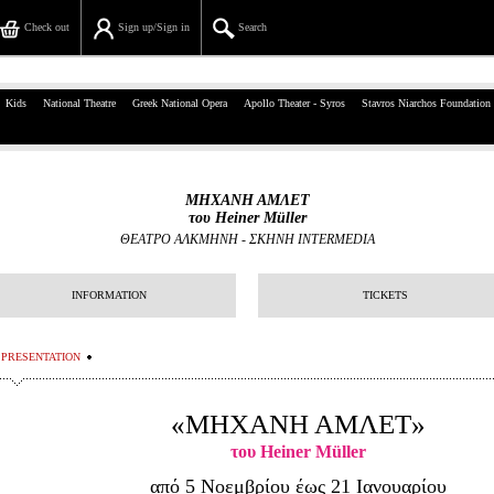
Check out
Sign up/Sign in
Search
39, Panepistimiou Str, Athens
Kids
National Theatre
Greek National Opera
Apollo Theater - Syros
Stavros Niarchos Foundation
(+30)210 7234567
info@ticketservices.gr
ΜΗΧΑΝΗ ΑΜΛΕΤ
του Heiner Müller
Search
ΘΕΑΤΡΟ ΑΛΚΜΗΝΗ
-
ΣΚΗΝΗ INTERMEDIA
Sign up/Sign in
INFORMATION
TICKETS
Check out
PRESENTATION
Search your order
Personal Data
«ΜΗΧΑΝΗ ΑΜΛΕΤ»
του Heiner Müller
Information
από 5 Νοεμβρίου έως 21 Ιανουαρίου