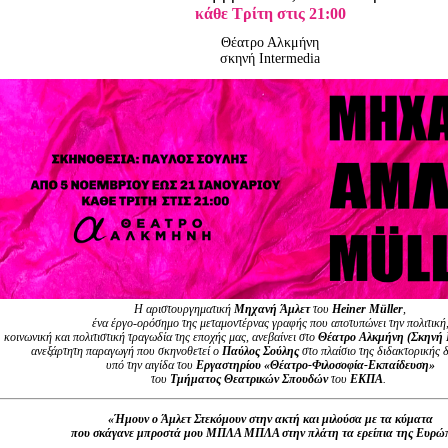
Είσοδος διαχειριστή
κάθε Τρίτη στις 21:00
Θέατρο Αλκμήνη
σκηνή Intermedia
Η αριστουργηματική
Μηχανή Άμλετ
του
Heiner
Mü
ller
,
ένα έργο-ορόσημο της μεταμοντέρνας γραφής που αποτυπώνει την πολιτική
κοινωνική και πολιτιστική τραγωδία της εποχής μας, ανεβαίνει στο
Θέατρο Αλκμήνη (Σκηνή
ανεξάρτητη παραγωγή που σκηνοθετεί ο
Παύλος Σούλης
στο πλαίσιο της διδακτορικής δ
υπό την αιγίδα του
Εργαστηρίου «Θέατρο-Φιλοσοφία-Εκπαίδευση»
του
Τμήματος Θεατρικών Σπουδών
του
ΕΚΠΑ
.
«Ήμουν ο Άμλετ Στεκόμουν στην ακτή και μιλούσα με τα κύματα
που σκάγανε μπροστά μου ΜΠΛΑ ΜΠΛΑ στην πλάτη τα ερείπια της Ευρώ