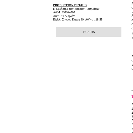
PRODUCTION DETAILS
Η Ορχήστρα των Μικρών Πραγμάτων
ΑΦΜ: 997944507
ΔΟΥ: ΣΤ Αθηνών
ΕΔΡΑ: Σπύρου Πάτση 69, Αθήνα 118 55
TICKETS
γ