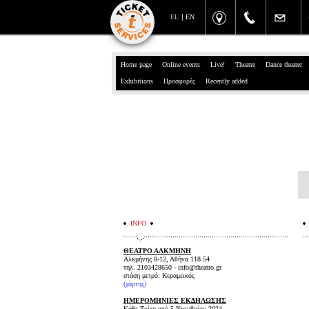
EL
EN
Home page
Online events
Live!
Theatre
Dance theater
Exhibitions
Προσφορές
Recently added
INFO
ΘΕΑΤΡΟ ΑΛΚΜΗΝΗ
Αλκμήνης 8-12, Αθήνα 118 54
τηλ. 2103428650 - info@theatro.gr
στάση μετρό: Κεραμεικός
(
χάρτης
)
ΗΜΕΡΟΜΗΝΙΕΣ ΕΚΔΗΛΩΣΗΣ
Κάθε Τρίτη από 5 Νοεμβρίου 2024