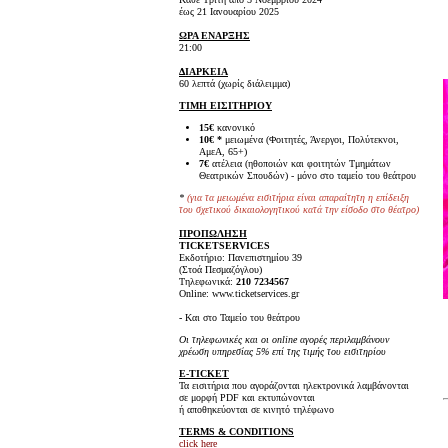
έως 21 Ιανουαρίου 2025
ΩΡΑ ΕΝΑΡΞΗΣ
21:00
ΔΙΑΡΚΕΙΑ
60 λεπτά (χωρίς διάλειμμα)
ΤΙΜΗ ΕΙΣΙΤΗΡΙΟΥ
15€
κανονικό
10€ *
μειωμένα (Φοιτητές, Άνεργοι, Πολύτεκνοι,
ΑμεΑ, 65+)
7€
ατέλεια (ηθοποιών και φοιτητών Τμημάτων
Θεατρικών Σπουδών) - μόνο στο ταμείο του θεάτρου
*
(για τα μειωμένα εισιτήρια είναι
απαραίτητη η επίδειξη
του σχετικού δικαιολογητικού κατά την είσοδο στο θέατρο)
ΠΡΟΠΩΛΗΣΗ
TICKET
SERVICES
Εκδοτήριο: Πανεπιστημίου 39
(Στοά Πεσμαζόγλου)
Τηλεφωνικά:
210 7234567
Online: www.ticketservices.gr
-
Και στο Ταμείο του θεάτρου
Οι τηλεφωνικές και οι online αγορές περιλαμβάνουν
χρέωση υπηρεσίας 5% επί της τιμής του εισιτηρίου
E-TICKET
Τα εισιτήρια που αγοράζονται ηλεκτρονικά λαμβάνονται
σε μορφή PDF και εκτυπώνονται
ή αποθηκεύονται σε κινητό τηλέφωνο
TERMS & CONDITIONS
click here