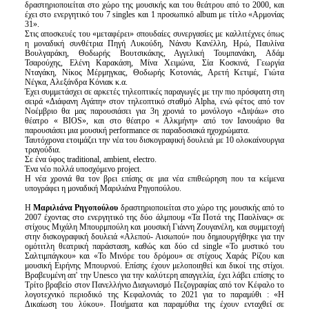
δραστηριοποιείται στο χώρο της μουσικής και του θεάτρου από το 2000, και
έχει στο ενεργητικό του 7 singles και 1 προσωπικό album με τίτλο «Αρμονίας
31».
Στις αποσκευές του «μεταφέρει» σπουδαίες συνεργασίες με καλλιτέχνες όπως
η μοναδική συνθέτρια Πηγή Λυκούδη, Νάνσυ Κανέλλη, Ηρώ, Παυλίνα
Βουλγαράκη, Θοδωρής Βουτσικάκης, Αγγελική Τουμπανάκη, Αδάμ
Τσαρούχης, Ελένη Καρακάση, Μίνα Χειμώνα, Σία Κοσκινά, Γεωργία
Νταγάκη, Νίκος Μέρμηγκας, Θοδωρής Κοτονιάς, Αρετή Κετιμέ, Γιώτα
Νέγκα, Αλεξάνδρα Κόνιακ κ.α.
Έχει συμμετάσχει σε αρκετές τηλεοπτικές παραγωγές με την πιο πρόσφατη στη
σειρά «Διάφανη Αγάπη» στον τηλεοπτικό σταθμό Alpha, ενώ φέτος από τον
Νοέμβριο θα μας παρουσιάσει για 3η χρονιά το μονόλογο «Διψάω» στο
θέατρο « BIOS», και στο θέατρο « Αλκμήνη» από τον Ιανουάριο θα
παρουσιάσει μια μουσική performance σε παραδοσιακά ηχοχρώματα.
Ταυτόχρονα ετοιμάζει την νέα του δισκογραφική δουλειά με 10 ολοκαίνουργια
τραγούδια.
Σε ένα ύφος traditional, ambient, electro.
Ένα νέο πολλά υποσχόμενο project.
Η νέα χρονιά θα τον βρει επίσης σε μια νέα επιθεώρηση που τα κείμενα
υπογράφει η μοναδική Μαριλιάνα Ρηγοπούλου.
Η
Μαριλιάνα Ρηγοπούλου
δραστηριοποιείται στο χώρο της μουσικής από το
2007 έχοντας στο ενεργητικό της δύο άλμπουμ «Τα Ποτά της Παολίνας» σε
στίχους Μιχάλη Μπουρμπούλη και μουσική Γιάννη Ζουγανέλη, και συμμετοχή
στην δισκογραφική δουλειά «Αλεπού- Αισωπού» που δημιουργήθηκε για την
ομότιτλη θεατρική παράσταση, καθώς και δύο cd single «Το μυστικό του
Σαλτιμπάγκου» και «Το Μινόρε του δρόμου» σε στίχους Χαράς Ρίζου και
μουσική Ειρήνης Μπουρνού. Επίσης έχουν μελοποιηθεί και δικοί της στίχοι.
Βραβευμένη απ' την Unesco για την καλύτερη απαγγελία, έχει λάβει επίσης το
Τρίτο βραβείο στον Πανελλήνιο Διαγωνισμό Πεζογραφίας από τον Κέφαλο το
λογοτεχνικό περιοδικό της Κεφαλονιάς το 2021 για το παραμύθι : «Η
Δικαίωση του λύκου». Ποιήματα και παραμύθια της έχουν ενταχθεί σε