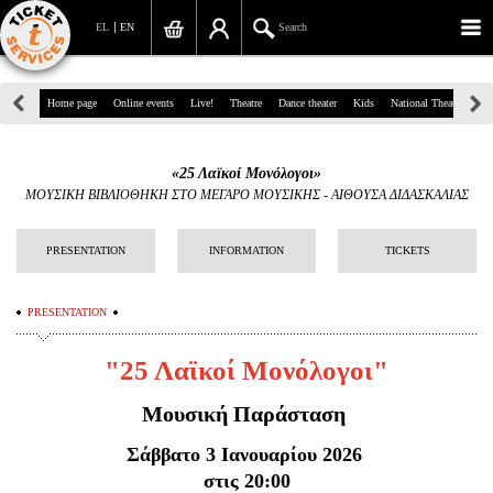
EL
EN
Search
39, Panepistimiou Str, Athens
Home page
Online events
Live!
Theatre
Dance theater
Kids
National Theatre
Gr
(+30)210 7234567
«25 Λαϊκοί Μονόλογοι»
info@ticketservices.gr
ΜΟΥΣΙΚΗ ΒΙΒΛΙΟΘΗΚΗ ΣΤΟ ΜΕΓΑΡΟ ΜΟΥΣΙΚΗΣ
-
ΑΙΘΟΥΣΑ ΔΙΔΑΣΚΑΛΙΑΣ
Search
PRESENTATION
INFORMATION
TICKETS
Sign up/Sign in
PRESENTATION
Check out
"
25 Λαϊκοί Μονόλογοι"
Search your order
Μουσική Παράσταση
Personal Data
Σάββατο 3 Ιανουαρίου 2026
Information
στις 20:00