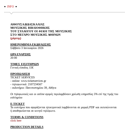
INFO
ΑΙΘΟΥΣΑ ΔΙΔΑΣΚΑΛΙΑΣ
ΜΟΥΣΙΚΗΣ ΒΙΒΛΙΟΘΗΚΗΣ
ΤΟΥ ΣΥΛΛΟΓΟΥ ΟΙ ΦΙΛΟΙ ΤΗΣ ΜΟΥΣΙΚΗΣ
ΣΤΟ ΜΕΓΑΡΟ ΜΟΥΣΙΚΗΣ ΑΘΗΝΩΝ
(χάρτης)
ΗΜΕΡΟΜΗΝΙΑ ΕΚΔΗΛΩΣΗΣ
Σάββατο 3 Ιανουαρίου 2026
ΩΡΑ ΕΝΑΡΞΗΣ
20:00
ΤΙΜΕΣ ΕΙΣΙΤΗΡΙΩΝ
Γενική είσοδος 15€
ΠΡΟΠΩΛΗΣΗ
TICKET SERVICES
- online: www.ticketservices.gr
- τηλεφωνικά: 2107234567
- εκδοτήριο: Πανεπιστημίου 39, Αθήνα
Οι τηλεφωνικές και οι online αγορές περιλαμβάνουν χρέωση υπηρεσίας 5% επί της τιμής του
εισιτηρίου
E-TICKET
Τα εισιτήρια που αγοράζονται ηλεκτρονικά λαμβάνονται σε μορφή PDF και εκτυπώνονται
ή αποθηκεύονται σε κινητό τηλέφωνο.
TERMS & CONDITIONS
click here
PRODUCTION DETAILS