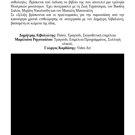
ανθολογίες. Βρίσκεται υπό έκδοση το βιβλίο της που αποτελεί μια τριλογία
Θεατρικών μονολόγων. Έχει συνεργαστεί με τη Ζωή Τηγανούρια, τον Βασίλη
Σαλέα, Μιχάλη Νικολούδη και τον Μανώλη Μανουσέλη.
Σε εξέλιξη βρίσκονται και οι προετοιμασίες για την παρουσίαση από την
καινούργια χρονιά επιθεώρησης σε συνεργασία με τον Δημήτρη Αϊβαλιώτη,
βασισμένη σε κείμενα της ιδίας.
Δημήτρης Αϊβαλιώτης:
Πιάνο, Τραγούδι, Σκηνοθετική επιμέλεια
Μαριλιάνα Ρηγοπούλου:
Τραγούδι, Επιμέλεια Προγράμματος, Συλλογή
υλικού,
Γιώργος Καρδάσης:
Video Art