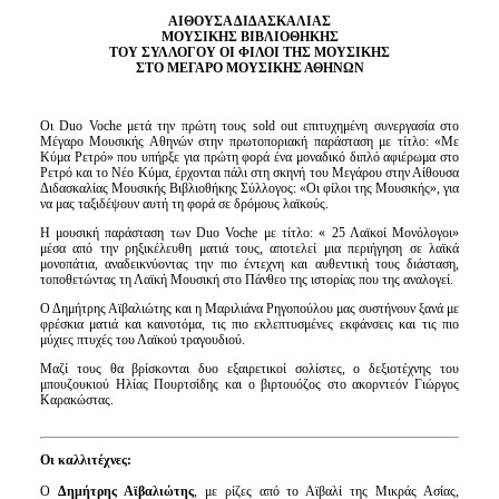
Είσοδος διαχειριστή
ΑΙΘΟΥΣΑ ΔΙΔΑΣΚΑΛΙΑΣ
ΜΟΥΣΙΚΗΣ ΒΙΒΛΙΟΘΗΚΗΣ
ΤΟΥ ΣΥΛΛΟΓΟΥ ΟΙ ΦΙΛΟΙ ΤΗΣ ΜΟΥΣΙΚΗΣ
ΣΤΟ ΜΕΓΑΡΟ ΜΟΥΣΙΚΗΣ ΑΘΗΝΩΝ
Οι Duo Voche μετά την πρώτη τους sold out επιτυχημένη συνεργασία στο
Μέγαρο Μουσικής Αθηνών στην πρωτοποριακή παράσταση με τίτλο: «Με
Κύμα Ρετρό» που υπήρξε για πρώτη φορά ένα μοναδικό διπλό αφιέρωμα στο
Ρετρό και το Νέο Κύμα, έρχονται πάλι στη σκηνή του Μεγάρου στην Αίθουσα
Διδασκαλίας Μουσικής Βιβλιοθήκης Σύλλογος: «Οι φίλοι της Μουσικής», για
να μας ταξιδέψουν αυτή τη φορά σε δρόμους λαϊκούς.
Η μουσική παράσταση των Duo Voche με τίτλο: « 25 Λαϊκοί Μονόλογοι»
μέσα από την ρηξικέλευθη ματιά τους, αποτελεί μια περιήγηση σε λαϊκά
μονοπάτια, αναδεικνύοντας την πιο έντεχνη και αυθεντική τους διάσταση,
τοποθετώντας τη Λαϊκή Μουσική στο Πάνθεο της ιστορίας που της αναλογεί.
Ο Δημήτρης Αϊβαλιώτης και η Μαριλιάνα Ρηγοπούλου μας συστήνουν ξανά με
φρέσκια ματιά και καινοτόμα, τις πιο εκλεπτυσμένες εκφάνσεις και τις πιο
μύχιες πτυχές του Λαϊκού τραγουδιού.
Μαζί τους θα βρίσκονται δυο εξαιρετικοί σολίστες, ο δεξιοτέχνης του
μπουζουκιού Ηλίας Πουρτσίδης και ο βιρτουόζος στο ακορντεόν Γιώργος
Καρακώστας.
Οι καλλιτέχνες:
Ο
Δημήτρης Αϊβαλιώτης
, με ρίζες από το Αϊβαλί της Μικράς Ασίας,