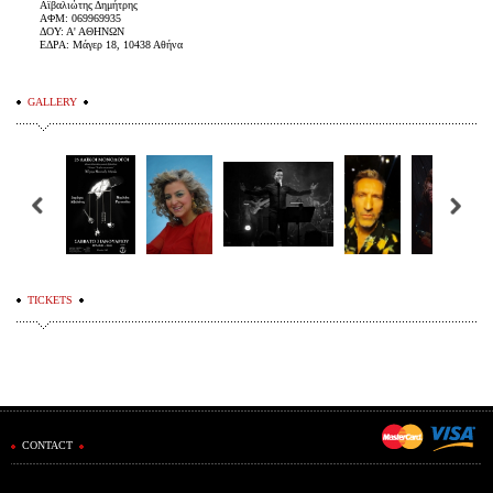
Αϊβαλιώτης Δημήτρης
ΑΦΜ: 069969935
ΔΟΥ: Α' ΑΘΗΝΩΝ
ΕΔΡΑ: Μάγερ 18, 10438 Αθήνα
GALLERY
TICKETS
CONTACT