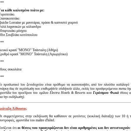
***
Για κάθε καλεσμένο πιάτο με:
Τυροπιτάκι
Σπανακοπιτάκι
Quiche Lorraine με μανιτάρια, πράσο & καπνιστό χοιρινό
Ρολά λαχανικών με κόλιανδρο
Μπιφτεκάκι μόσχου
Μίνι Σουβλάκι κοτόπουλου
***
Λευκό κρασί "ΜΟΝΟ" Τσάνταλη (Αθήρι)
Ερυθρό κρασί "ΜΟΝΟ" Τσάνταλη (Αγιωργίτικο)
***
Μους σοκολάτα
***
Το προσωπικό του ξενοδοχείου είναι πρόθυμο να ικανοποιήσει, από τον πλούσιο κατάλογό 
ανάγκη σας σε περίπτωση που επιθυμήσετε οτιδήποτε άλλο, εκτός του προσφερόμενου menu της
φροντίδα του προέδρου του ομίλου Electra Hotels & Resorts κου
Γεράσιμου Φωκά
στους 
ια την εκδήλωση).
Διάταξη Αίθουσας
Οι συμμετέχοντες στην εκδήλωση θα καθίσουν σε ροτόντες (κυκλική διάταξη) των 10 ή 
υντροφιές, φροντίδα του maître d'hôtel.
Τονίζεται ότι
οι θέσεις που προαγοράζονται δεν είναι αριθμημένες και δεν αντιστοιχούν