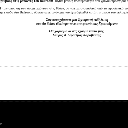
αριθμούς στις ροτόντες του Ballroom
. Ισχύει μόνο η προτεραιότητα του χρόνου προαγοράς 
Η τακτοποίηση των συμμετεχόντων στις θέσεις θα γίνεται ονομαστικά από το προσωπικό το
την είσοδο στο Ballroom, σύμφωνα με το όνομα που έχει δηλωθεί κατά την αγορά του εισιτηρί
Σας υποσχόμαστε μια ξεχωριστή εκδήλωση
που θα δώσει ιδιαίτερο τόνο στα φετινά σας Χριστούγεννα.
Θα χαρούμε να σας έχουμε κοντά μας,
Σπύρος & Γεράσιμος Καραβιώτης.
TD