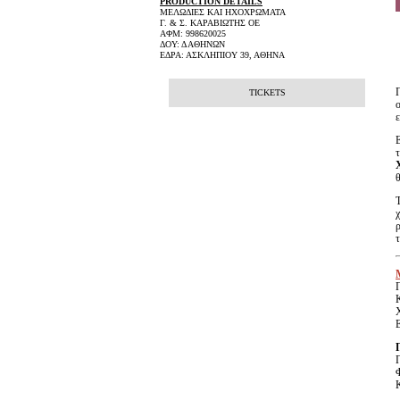
PRODUCTION DETAILS
ΜΕΛΩΔΙΕΣ ΚΑΙ ΗΧΟΧΡΩΜΑΤΑ
Γ. & Σ. ΚΑΡΑΒΙΩΤΗΣ ΟΕ
ΑΦΜ: 998620025
ΔΟΥ: Δ ΑΘΗΝΩΝ
ΕΔΡΑ: ΑΣΚΛΗΠΙΟΥ 39, ΑΘΗΝΑ
TICKETS