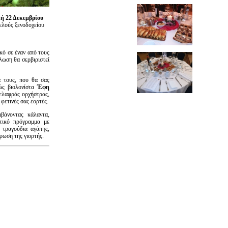
ή 22 Δεκεμβρίου
ελούς ξενοδοχείου
κό σε έναν από τους
λωση θα σερβιριστεί
 τους, που θα σας
νώς βιολονίστα
Έφη
 ελαφράς ορχήστρας,
φετινές σας εορτές.
βάνοντας κάλαντα,
υτικό πρόγραμμα με
 τραγούδια αγάπης,
φωση της γιορτής.