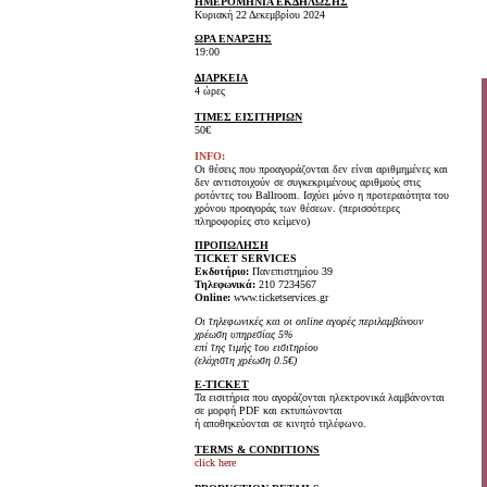
ΗΜΕΡΟΜΗΝΙΑ ΕΚΔΗΛΩΣΗΣ
Κυριακή 22 Δεκεμβρίου 2024
ΩΡΑ ΕΝΑΡΞΗΣ
19:00
ΔΙΑΡΚΕΙΑ
4 ώρες
ΤΙΜΕΣ ΕΙΣΙΤΗΡΙΩΝ
50€
INFO:
Oι θέσεις που προαγοράζονται δεν είναι αριθμημένες και
δεν αντιστοιχούν σε συγκεκριμένους αριθμούς στις
ροτόντες του Ballroom. Ισχύει μόνο η προτεραιότητα του
χρόνου προαγοράς των θέσεων. (περισσότερες
πληροφορίες στο κείμενο)
ΠΡΟΠΩΛΗΣΗ
TICKET SERVICES
Εκδοτήριο:
Πανεπιστημίου 39
Τηλεφωνικά:
210 7234567
Online:
www.ticketservices.gr
Οι τηλεφωνικές και οι online αγορές περιλαμβάνουν
χρέωση υπηρεσίας 5%
επί της τιμής του εισιτηρίου
(ελάχιστη χρέωση 0.5€)
E-TICKET
Τα εισιτήρια που αγοράζονται ηλεκτρονικά λαμβάνονται
σε μορφή PDF και εκτυπώνονται
ή αποθηκεύονται σε κινητό τηλέφωνο.
TERMS & CONDITIONS
click here