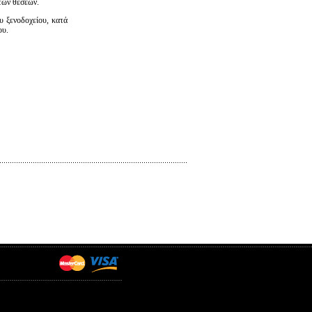
των θέσεων.
υ ξενοδοχείου, κατά
ου.