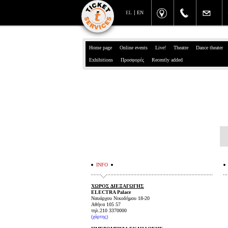
EL
EN
Home page
Online events
Live!
Theatre
Dance theater
Exhibitions
Προσφορές
Recently added
INFO
ΧΩΡΟΣ ΔΙΕΞΑΓΩΓΗΣ
ELECTRA Palace
Ναυάρχου Νικοδήμου 18-20
Αθήνα 105 57
τηλ.210 3370000
(
χάρτης
)