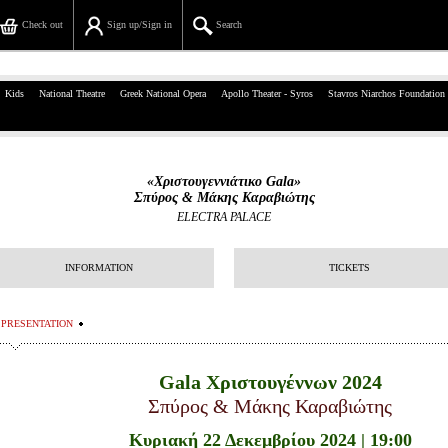
Check out
Sign up/Sign in
Search
39, Panepistimiou Str, Athens
Kids
National Theatre
Greek National Opera
Apollo Theater - Syros
Stavros Niarchos Foundation
(+30)210 7234567
info@ticketservices.gr
«Χριστουγεννιάτικο Gala»
Σπύρος & Μάκης Καραβιώτης
Search
ELECTRA PALACE
Sign up/Sign in
INFORMATION
TICKETS
Check out
PRESENTATION
Search your order
Personal Data
Gala Χριστουγέννων 2024
Σπύρος & Μάκης Καραβιώτης
Information
Κυριακή 22 Δεκεμβρίου 2024 | 19:00