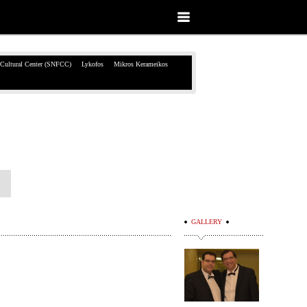
 Cultural Center (SNFCC)
Lykofos
Mikros Kerameikos
GALLERY