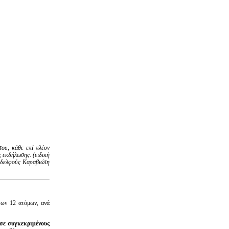
του, κάθε επί πλέον
 εκδήλωσης. (ειδική
αδελφούς Καραβιώτη
των 12 ατόμων, ανά
 σε συγκεκριμένους