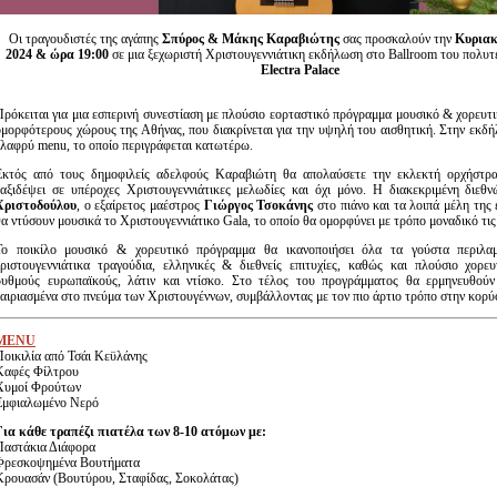
Οι τραγουδιστές της αγάπης
Σπύρος & Μάκης Καραβιώτης
σας προσκαλούν την
Κυριακ
2024 & ώρα 19:00
σε μια ξεχωριστή Χριστουγεννιάτικη εκδήλωση στο Ballroom του πολυτ
Electra Palace
Πρόκειται για μια εσπερινή συνεστίαση με πλούσιο εορταστικό πρόγραμμα μουσικό & χορευτι
ομορφότερους χώρους της Αθήνας, που διακρίνεται για την υψηλή του αισθητική. Στην εκδή
ελαφρύ menu, το οποίο περιγράφεται κατωτέρω.
Εκτός από τους δημοφιλείς αδελφούς
Καραβιώτη θα απολαύσετε την εκλεκτή ορχήστρα
ταξιδέψει σε υπέροχες Χριστουγεννιάτικες μελωδίες και όχι μόνο. Η διακεκριμένη διεθ
Χριστοδούλου
, ο εξαίρετος μαέστρος
Γιώργος Τσοκάνης
στο πιάνο και τα λοιπά μέλη της
θα ντύσουν μουσικά το Χριστουγεννιάτικο Gala, το οποίο θα ομορφύνει με τρόπο μοναδικό τις 
Το ποικίλο μουσικό & χορευτικό πρόγραμμα θα ικανοποιήσει όλα τα γούστα περιλαμ
χριστουγεννιάτικα τραγούδια, ελληνικές & διεθνείς επιτυχίες, καθώς και πλούσιο χορε
ρυθμούς ευρωπαϊκούς, λάτιν και ντίσκο. Στο τέλος του προγράμματος θα ερμηνευθούν
ταιριασμένα στο πνεύμα των Χριστουγέννων, συμβάλλοντας με τον πιο άρτιο τρόπο στην κορύ
MENU
Ποικιλία από Τσάι Κεϋλάνης
Καφές Φίλτρου
Χυμοί Φρούτων
Εμφιαλωμένο Νερό
Για κάθε τραπέζι πιατέλα των 8-10 ατόμων με:
Παστάκια Διάφορα
Φρεσκοψημένα Βουτήματα
Κρουασάν (Βουτύρου, Σταφίδας, Σοκολάτας)