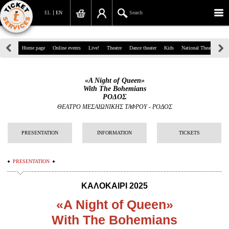
EL
EN
Search
39, Panepistimiou Str, Athens
Home page
Online events
Live!
Theatre
Dance theater
Kids
National Theatre
Gr
(+30)210 7234567
«A Night of Queen»
info@ticketservices.gr
With The Bohemians
ΡΟΔΟΣ
Search
ΘΕΑΤΡΟ ΜΕΣΑΙΩΝΙΚΗΣ ΤΑΦΡΟΥ - ΡΟΔΟΣ
Sign up/Sign in
PRESENTATION
INFORMATION
TICKETS
Check out
PRESENTATION
Search your order
KAΛΟΚΑΙΡΙ 2025
Personal Data
«A Night of Queen»
Information
With The Bohemians