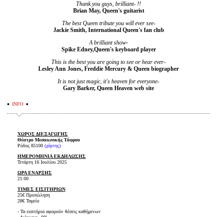
Thank you guys, brilliant- !!
Brian May, Queen's guitarist
The best Queen tribute you will ever see-
Jackie Smith, International Queen's fan club
A brilliant show
-
Spike Edney,Queen's keyboard player
This is the best you are going to see or hear ever-
Lesley Ann Jones, Freddie Mercury & Queen biographer
It is not just magic, it's heaven for everyone-
Gary Barker, Queen Heaven web site
INFO
ΧΩΡΟΣ ΔΙΕΞΑΓΩΓΗΣ
Θέατρο Μεσαιωνικής Τάφρου
Ρόδος 85100
(χάρτης)
ΗΜΕΡΟΜΗΝΙΑ ΕΚΔΗΛΩΣΗΣ
Τετάρτη 16 Ιουλίου 2025
ΩΡΑ ΕΝΑΡΞΗΣ
21:00
ΤΙΜΕΣ ΕΙΣΙΤΗΡΙΩΝ
25€ Προπώληση
28€ Ταμείο
- Τα εισιτήρια αφορούν θέσεις καθήμενων