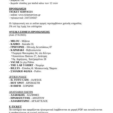
- Διάρκεια ~90'
- Δωρεάν είσοδος για παιδιά κάτω των 12 ετών
ΠΡΟΠΩΛΗΣΗ
TICKET SERVICES
- online: www.ticketservices.gr
- τηλεφωνικά: 2107234567
Οι τηλεφωνικές και οι online αγορές περιλαμβάνουν χρέωση υπηρεσίας
5% επί της τιμής του εισιτηρίου
ΦΥΣΙΚΑ ΣΗΜΕΙΑ ΠΡΟΠΩΛΗΣΗΣ
(Από 27/6/2025)
-
MILOU
- Μήδεια
-
KADRO
- Καναδα 35
-
ΓΡΗΓΟΡΗΣ
- Εθνικής Αντιστάσεως 87
-
ΚΑΡΑΒΑΚΙ
- Βιβλιοπωλεία
*Λοχαγού Φανουράκη 34, στο Κέντρο
*Αποστόλου Παύλου 27, Ανάληψη
*Αγ. Δημήτριος, Χατζηαγγέλου 28
-
VACAR
2o χλμ Ρόδου
-
ΤHE LAB T-SHIRT
- Νιοχώρι
-
BΙLLYS
- Είσοδος Θ. Μεσαιωνικής Τάφρου
-
ΣΧΟΛΙΚΗ ΦΩΛΙΑ
- Ροδίνι
ΔΥΤΙΚΗ ΡΟΔΟΣ
-
IL TOTO CAFE
- ΙΑΛΥΣΟΣ
-
HOT SPOT
- ΚΡΕΜΑΣΤΗ
-
Η ΠΗΓΗ
- ΣΟΡΩΝΗ
ΑΝΑΤΟΛΙΚΗ ΠΛΕΥΡΑ
-
ΑΛΑΦΑΚΗΣ
- ΚΑΛΥΘΙΕΣ
-
ΠΡΑΜΑΤΕΥΤΗΣ
- ΑΦΑΝΤΟΥ
-
ΑΛΦΑΒΗΤΑΡΙΟ
- ΑΡΧΑΓΓΕΛΟΣ
E-TICKET
Τα εισιτήρια που αγοράζονται ηλεκτρονικά λαμβάνονται σε μορφή PDF και εκτυπώνονται
ή αποθηκεύονται σε κινητό τηλέφωνο