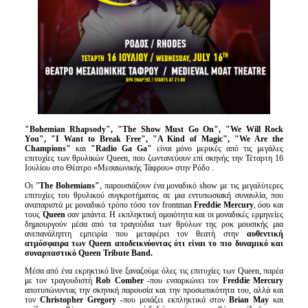
"
Bohemian
Rhapsody
", "
The
Show
Must
Go
On
", "
We
Will
Rock
You
", "
I
Want
to
Break
Free
", "
A
Kind
of
Magic
", "
We
Are
the
Champions
"
και
"
Radio
Ga
Ga
"
είναι μόνο μερικές από τις μεγάλες
επιτυχίες των θρυλικών Queen, που ζωντανεύουν επί σκηνής την Τέταρτη 16
Ιουλίου στο Θέατρο «Μεσαιωνικής Τάφρου» στην Ρόδο .
Οι "
The
Bohemians
"
, παρουσιάζουν ένα μοναδικό show με τις μεγαλύτερες
επιτυχίες του θρυλικού συγκροτήματος σε μια εντυπωσιακή συναυλία, που
αναπαριστά με μοναδικό τρόπο τόσο τον frontman
Freddie
Mercury
, όσο και
τους
Queen
σαν μπάντα. Η εκπληκτική ομοιότητα και οι μοναδικές ερμηνείες
δημιουργούν μέσα από τα τραγούδια των θρύλων της ροκ μουσικής μια
ανεπανάληπτη εμπειρία που μεταφέρει τον θεατή στην
αυθεντική
ατμόσφαιρα των
Queen
αποδεικνύοντας ότι είναι
το πιο δυναμικό και
συναρπαστικό
Queen
Tribute
Band
.
Μέσα από ένα εκρηκτικό live ξαναζούμε όλες τις επιτυχίες των Queen, παρέα
με τον τραγουδιστή
Rob Co
m
ber
-που ενσαρκώνει τον
Freddie
Mercury
αποτυπώνοντας την σκηνική παρουσία και την προσωπικότητα του, αλλά και
τον
Christopher Gregory
-που μοιάζει εκπληκτικά στον
Brian
May
και