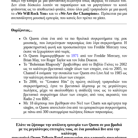
παίζει την κιθάρα με μια φανταστική δεξιότητα όπως ακριβώς το είδωλο του.
Δεν είναι δύσκολο λοιπόν να παρασύρουν και να μαγνητίσουν το κοινό
φτάνοντας ως το αποθεωτικό φινάλε, όπου όλοι μαζί τραγουδούν με μια φωνή
το
«
We
Will
Rock
You
»
και το
«
We
Are
the
Champions
»
. Πρόκειται για μια
ανεπανάληπτη μουσική εμπειρία, που κανείς δεν πρέπει να χάσει.
Θυμίζοντας...
Οι Queen είναι
ένα από τα πιο θρυλικά συγκροτήματα της ροκ
μουσικής, που λατρεύτηκαν παγκοσμίως όσο λίγα συγκροτήματα. Η
χαρακτηριστική φωνή και προσωπικότητα του Freddie Mercury τους
έκανε να ξεχωρίσουν από νωρίς.
Οι Queen δημιουργήθηκαν το
1971
από τον Freddie Mercury, τον
Brian May, τον Roger Taylor και τον John Deacon.
Το "Bohemian Rhapsody" βραβεύθηκε από το Βιβλίο Γκίνες το 2002
ως το καλύτερο βρετανικό single όλων των εποχών, ενώ το 2005, το
Channel 4 ονόμασε την συναυλία των Queen στο Live Aid το 1985 ως
την καλύτερη συναυλία όλων των εποχών.
Το 2006, το "Greatest Hits" (η πρώτη συλλογή τραγουδιών του
συγκροτήματος), έγινε το βρετανικό άλμπουμ με τις μεγαλύτερες
πωλήσεις, μέχρι να ακολουθήσει η ανάδειξή τους ως το καλύτερο
βρετανικό συγκρότημα όλων των εποχών, από τους ακροατές του
Radio 2 του BBC.
Με 18 άλμπουμ που βρέθηκαν στο Νο1 των Charts και αμέτρητα top
singles, οι Queen αποτελούν ένα από τα εμπορικότερα συγκροτήματα,
με πάνω από 300 εκατομμύρια πωλήσεις δίσκων παγκοσμίως.
Ελάτε να ζήσουμε την απόλυτη εμπειρία των
Queen
σε μια βραδιά
με τις μεγαλύτερες επιτυχίες τους, σε ένα μοναδικό
live
από την
καλύτερη
ευρωπαϊκή
Queen
Tribute
B
and αφιερωμένη στο κορυφαίο συγκρότημα