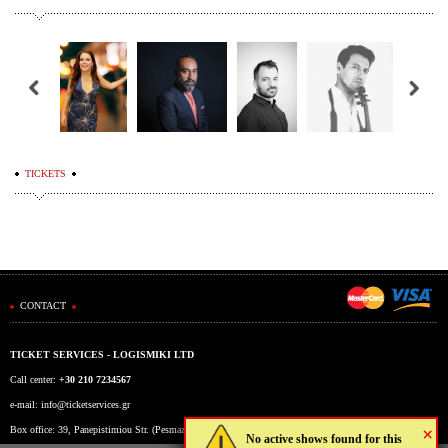
TICKETS
CONTACT
TICKET SERVICES - LOGISMIKI LTD
Call center:
+30 210 7234567
e-mail:
info@ticketservices.gr
×
Box office: 39, Panepistimiou Str. (Pesmazoglou Arc), Athens, Greece
No active shows found for this