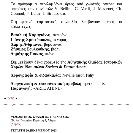
Το πρόγραμμα περιλαμβάνει άριες από γνωστές όπερες και
οπερέτες των συνθετών V. Bellini, G. Verdi, J. Massenet, Ch.
Gounod, F. Lehar, J. Strauss κ.ά.
Στη φετινή εορταστική συναυλία λαμβάνουν μέρος οι
καλλιτέχνες:
Βασιλική Καραγιάννη
, σοπράνο
Γιάννης Χριστόπουλος
, τενόρος
Χάρης Ανδριανός
, βαρύτονος
Ζήσιμος Σουλκούκης,
βιολί
Δημήτρης Γιάκας
, πιάνο
Συμμετέχουν δέκα χορευτές της
Αθηναϊκής Ομάδας Ιστορικών
Χορών 19ου αιώνα
Società di Danza Αtene
Χορογραφία & διδασκαλία:
Neville Jason Fahy
Διοργάνωση
& επικοινωνιακή προβολή
: specs 'n' arts
Παραγωγή:
«ARTE ATENE»
INFO
ΦΙΛΟΛΟΓΙΚΟΣ ΣΥΛΛΟΓΟΣ ΠΑΡΝΑΣΣΟΣ
Πλ. Αγ. Γεωργίου Καρύτση 8, Αθήνα
(Χάρτης)
ΤΕΤΑΡΤΗ 20 ΔΕΚΕΜΒΡΙΟΥ 2023