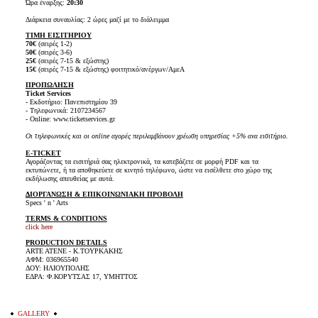
Ώρα έναρξης:
20:30
Διάρκεια συναυλίας: 2 ώρες μαζί με το διάλειμμα
ΤΙΜΗ ΕΙΣΙΤΗΡΙΟY
70€
(σειρές 1-2)
50€
(σειρές 3-6)
25€
(σειρές 7-15 & εξώστης)
15€
(σειρές 7-15 & εξώστης)
φοιτητικό/ανέργων/ΑμεΑ
ΠΡΟΠΩΛΗΣΗ
Ticket Services
- Εκδοτήριο: Πανεπιστημίου 39
- Τηλεφωνικά: 2107234567
- Online: www.ticketservices.gr
Οι τηλεφωνικές και οι online αγορές περιλαμβάνουν χρέωση υπηρεσίας +5% ανα εισιτήριο.
E-TICKET
Αγοράζοντας τα εισιτήριά σας ηλεκτρονικά, τα κατεβάζετε σε μορφή PDF και τα
εκτυπώνετε, ή τα αποθηκεύετε σε κινητό τηλέφωνο, ώστε να εισέλθετε στο χώρο της
εκδήλωσης απευθείας με αυτά.
ΔΙΟΡΓΑΝΩΣΗ & ΕΠΙΚΟΙΝΩΝΙΑΚΗ ΠΡΟΒΟΛΗ
Specs ' n ' Arts
TERMS & CONDITIONS
click here
PRODUCTION DETAILS
ARTE ATENE - Κ.ΤΟΥΡΚΑΚΗΣ
ΑΦΜ: 036965540
ΔΟΥ: ΗΛΙΟΥΠΟΛΗΣ
ΕΔΡΑ: Φ.ΚΟΡΥΤΣΑΣ 17, ΥΜΗΤΤΟΣ
GALLERY