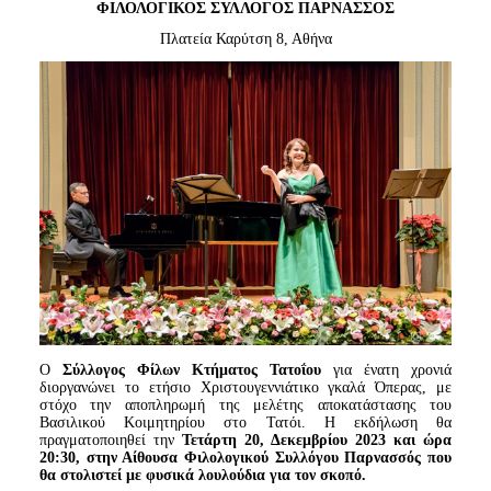
Είσοδος διαχειριστή
ΦΙΛΟΛΟΓΙΚΟΣ ΣΥΛΛΟΓΟΣ ΠΑΡΝΑΣΣΟΣ
Πλατεία Καρύτση 8, Αθήνα
Ο
Σύλλογος Φίλων Κτήματος Τατοΐου
για ένατη χρονιά
διοργανώνει το ετήσιο Χριστουγεννιάτικο γκαλά Όπερας, με
στόχο την αποπληρωμή της μελέτης αποκατάστασης του
Βασιλικού Κοιμητηρίου στο Τατόι. Η εκδήλωση θα
πραγματοποιηθεί την
Τετάρτη 20, Δεκεμβρίου 2023 και ώρα
20:30, στην Αίθουσα Φιλολογικού Συλλόγου Παρνασσός που
θα στολιστεί με φυσικά λουλούδια για τον σκοπό.