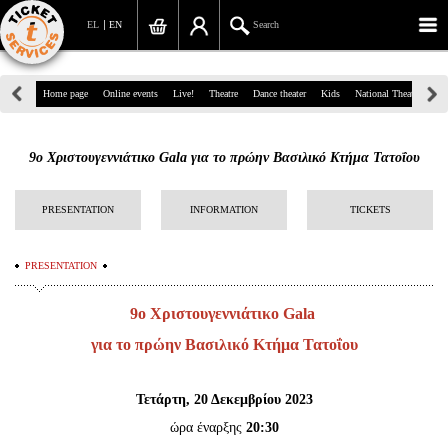
EL
EN
Search
39, Panepistimiou Str, Athens
Home page
Online events
Live!
Theatre
Dance theater
Kids
National Theatre
Gr
(+30)210 7234567
9ο Χριστουγεννιάτικο Gala για το πρώην Βασιλικό Κτήμα Τατοΐου
info@ticketservices.gr
Search
PRESENTATION
INFORMATION
TICKETS
Sign up/Sign in
PRESENTATION
Check out
9ο Χριστουγεννιάτικο Gala
Search your order
για το πρώην Βασιλικό Κτήμα Τατοΐου
Personal Data
Τετάρτη, 20 Δεκεμβρίου 2023
Information
ώρα έναρξης
20:30