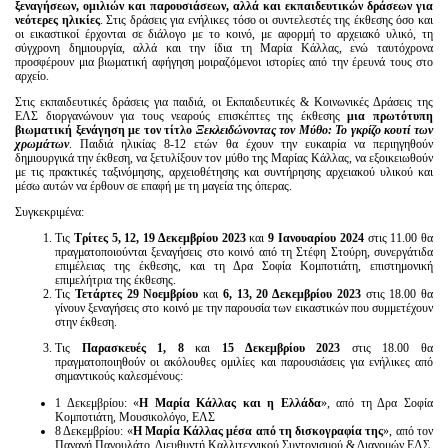
ξεναγήσεων, ομιλιών και παρουσιάσεων, αλλά και εκπαιδευτικών δράσεων για
νεότερες ηλικίες
. Στις δράσεις για ενήλικες τόσο οι συντελεστές της έκθεσης όσο και
οι εικαστικοί έρχονται σε διάλογο με το κοινό, με αφορμή το αρχειακό υλικό, τη
σύγχρονη δημιουργία, αλλά και την ίδια τη Μαρία Κάλλας, ενώ ταυτόχρονα
προσφέρουν μια βιωματική αφήγηση μοιραζόμενοι ιστορίες από την έρευνά τους στο
αρχείο.
Στις εκπαιδευτικές δράσεις για παιδιά, οι Εκπαιδευτικές & Κοινωνικές Δράσεις της
ΕΛΣ διοργανώνουν για τους νεαρούς επισκέπτες της έκθεσης
μια πρωτότυπη
βιωματική ξενάγηση με τον τίτλο
Ξεκλειδώνοντας τον Μύθο: Το γκρίζο κουτί των
χρωμάτων
. Παιδιά ηλικίας 8-12 ετών θα έχουν την ευκαιρία να περιηγηθούν
δημιουργικά την έκθεση, να ξετυλίξουν τον μύθο της Μαρίας Κάλλας, να εξοικειωθούν
με τις πρακτικές ταξινόμησης, αρχειοθέτησης και συντήρησης αρχειακού υλικού και
μέσω αυτών να έρθουν σε επαφή με τη μαγεία της όπερας.
Συγκεκριμένα:
Τις
Τρίτες 5, 12, 19 Δεκεμβρίου 2023
και
9 Ιανουαρίου 2024
στις 11.00 θα
πραγματοποιούνται ξεναγήσεις στο κοινό από τη Στέφη Στούρη, συνεργάτιδα
επιμέλειας της έκθεσης, και τη Δρα Σοφία Κομποτιάτη, επιστημονική
επιμελήτρια της έκθεσης.
Τις
Τετάρτες
29 Νοεμβρίου
και
6, 13, 20 Δεκεμβρίου 2023
στις 18.00 θα
γίνουν ξεναγήσεις στο κοινό με την παρουσία των εικαστικών που συμμετέχουν
στην έκθεση.
Τις
Παρασκευές 1, 8
και
15 Δεκεμβρίου 2023
στις 18.00 θα
πραγματοποιηθούν οι ακόλουθες ομιλίες και παρουσιάσεις για ενήλικες από
σημαντικούς καλεσμένους:
1 Δεκεμβρίου: «
Η Μαρία Κάλλας και η Ελλάδα
», από τη Δρα Σοφία
Κομποτιάτη, Μουσικολόγο, ΕΛΣ
8 Δεκεμβρίου: «
Η Μαρία Κάλλας μέσα από τη δισκογραφία της
», από τον
Παναγή Παγουλάτο, Διευθυντή Καλλιτεχνικού Συντονισμού & Διανομών ΕΛΣ