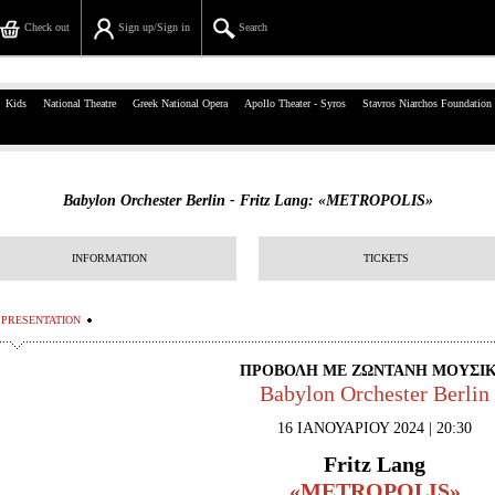
Check out
Sign up/Sign in
Search
39, Panepistimiou Str, Athens
Kids
National Theatre
Greek National Opera
Apollo Theater - Syros
Stavros Niarchos Foundation
(+30)210 7234567
info@ticketservices.gr
Babylon Orchester Berlin - Fritz Lang: «METROPOLIS»
Search
INFORMATION
TICKETS
Sign up/Sign in
Check out
PRESENTATION
Search your order
ΠΡΟΒΟΛΗ ΜΕ ΖΩΝΤΑΝΗ ΜΟΥΣΙ
Babylon Orchester Berlin
Personal Data
16 ΙΑΝΟΥΑΡΙΟΥ 2024 | 20:30
Information
Fritz
Lang
«METROPOLIS
»