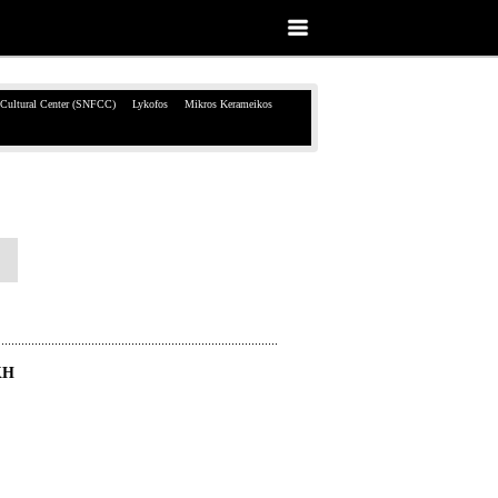
 Cultural Center (SNFCC)
Lykofos
Mikros Kerameikos
ΚΗ