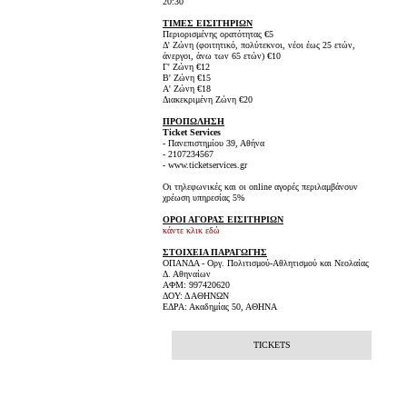
20:30
ΤΙΜΕΣ ΕΙΣΙΤΗΡΙΩΝ
Περιορισμένης ορατότητας €5
Δ' Ζώνη (φοιτητικό, πολύτεκνοι, νέοι έως 25 ετών,
άνεργοι, άνω των 65 ετών) €10
Γ' Ζώνη €12
Β' Ζώνη €15
Α' Ζώνη €18
Διακεκριμένη Ζώνη €20
ΠΡΟΠΩΛΗΣΗ
Ticket Services
- Πανεπιστημίου 39, Αθήνα
- 2107234567
- www.ticketservices.gr
Οι τηλεφωνικές και οι online αγορές περιλαμβάνουν
χρέωση υπηρεσίας 5%
ΟΡΟΙ ΑΓΟΡΑΣ ΕΙΣΙΤΗΡΙΩΝ
κάντε κλικ εδώ
ΣΤΟΙΧΕΙΑ ΠΑΡΑΓΩΓΗΣ
ΟΠΑΝΔΑ - Οργ. Πολιτισμού-Αθλητισμού και Νεολαίας
Δ. Αθηναίων
ΑΦΜ: 997420620
ΔΟΥ: Δ ΑΘΗΝΩΝ
ΕΔΡΑ: Ακαδημίας 50, ΑΘΗΝΑ
TICKETS