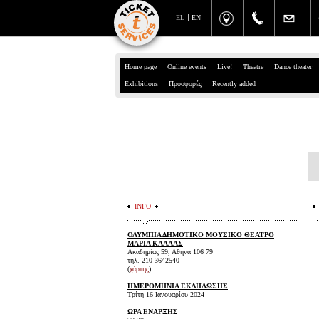
EL
EN
Home page
Online events
Live!
Theatre
Dance theater
Exhibitions
Προσφορές
Recently added
INFO
ΟΛΥΜΠΙΑ ΔΗΜΟΤΙΚΟ ΜΟΥΣΙΚΟ ΘΕΑΤΡΟ
ΜΑΡΙΑ ΚΑΛΛΑΣ
Ακαδημίας 59, Αθήνα 106 79
τηλ. 210 3642540
(
χάρτης
)
ΗΜΕΡΟΜΗΝΙΑ ΕΚΔΗΛΩΣΗΣ
Τρίτη 16 Ιανουαρίου 2024
ΩΡΑ ΕΝΑΡΞΗΣ