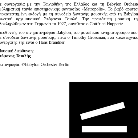
ε συνεργασία με την Ταινιοθήκη της Ελλάδος και τη Babylon Orchest
μβληματική ταινία επιστημονικής φαντασίας «Μetropolis». Το βωβό αριστ
ποκατεστημένη εκδοχή με τη συνοδεία ζωντανής μουσικής από τη Babylon 
νωστού αρχιμουσικού Στέφανου Τσιαλή. Την πρωτότυπη μουσική της
λοκληρώθηκαν στη Γερμανία το 1927, συνέθεσε ο Gottfried Huppertz.
ιευθυντής του κινηματογράφου Babylon, του μοναδικού κινηματογράφου που 
ε συνοδεία ζωντανής μουσικής, είναι ο Timothy Grossman, ενώ καλλιτεχνικ
υνεργάτης της είναι ο Hans Brandner.
ουσική διεύθυνση:
τέφανος Τσιαλής
ωτογραφία: ©Babylon Orchester Berlin