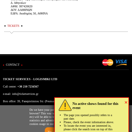
Δ. Αθηναίων
ΑΦΜ: 997420620
ΔΟΥ: Δ ΑΘΗΝΩΝ
ΕΔΡΑ: Ακαδημίας 50, ΑΘΗΝΑ
TICKETS
CONTACT
TICKET SERVICES - LOGISMIKI LTD
Call center:
+30 210 7234567
e-mail:
info@ticketservices.gr
×
Box office: 39, Panepistimiou Str. (Pesmazoglou Arc), Athens, Greece
No active shows found for this
event
Working hours: Mon-Fri: 9am-5pm
Do we have your permission to store cookies to your
browser? This way we and third parties (Google, Facebook
The page you opened possibly refers to a
etc) will be able to track your usage of our website for
past date.
statistics and advertising reasons. You may read more on the
Please, check the event information above.
cookies usage in our website clicking
here
.
To locate the event you are interested in,
please click the search icon on top of this
Yes, I allow
No, I don't