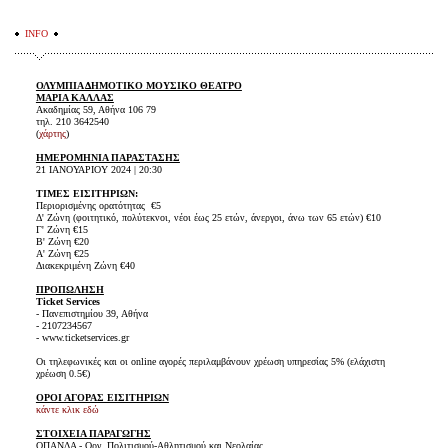
INFO
ΟΛΥΜΠΙΑ ΔΗΜΟΤΙΚΟ ΜΟΥΣΙΚΟ ΘΕΑΤΡΟ
ΜΑΡΙΑ ΚΑΛΛΑΣ
Ακαδημίας 59, Αθήνα 106 79
τηλ. 210 3642540
(
χάρτης
)
ΗΜΕΡΟΜΗΝΙΑ ΠΑΡΑΣΤΑΣΗΣ
21 ΙΑΝΟΥΑΡΙΟΥ 2024 | 20:30
ΤΙΜΕΣ ΕΙΣΙΤΗΡΙΩΝ:
Περιορισμένης ορατότητας €5
Δ' Ζώνη (φοιτητικό, πολύτεκνοι, νέοι έως 25 ετών, άνεργοι, άνω των 65 ετών) €10
Γ' Ζώνη €15
Β' Ζώνη €20
Α' Ζώνη €25
Διακεκριμένη Ζώνη €40
ΠΡΟΠΩΛΗΣΗ
Ticket Services
- Πανεπιστημίου 39, Αθήνα
- 2107234567
- www.ticketservices.gr
Οι τηλεφωνικές και οι online αγορές περιλαμβάνουν χρέωση υπηρεσίας 5% (ελάχιστη
χρέωση 0.5€)
ΟΡΟΙ ΑΓΟΡΑΣ ΕΙΣΙΤΗΡΙΩΝ
κάντε κλικ εδώ
ΣΤΟΙΧΕΙΑ ΠΑΡΑΓΩΓΗΣ
ΟΠΑΝΔΑ - Οργ. Πολιτισμού-Αθλητισμού και Νεολαίας