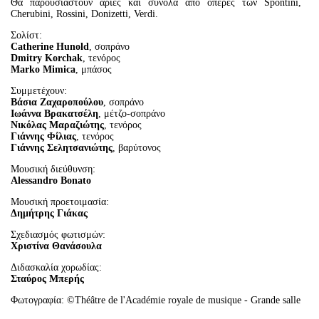
Θα παρουσιαστούν άριες και σύνολα από όπερες των Spontini,
Cherubini, Rossini, Donizetti, Verdi.
Σολίστ:
Catherine
Hunold
, σοπράνο
Dmitry
Korchak
, τενόρος
Marko
Mimica
, μπάσος
Συμμετέχουν:
Βάσια Ζαχαροπούλου
, σοπράνο
Ιωάννα Βρακατσέλη
, μέτζο-σοπράνο
Νικόλας Μαραζιώτης
, τενόρος
Γιάννης Φίλιας
, τενόρος
Γιάννης Σελητσανιώτης
, βαρύτονος
Μουσική διεύθυνση:
Alessandro
Bonato
Μουσική προετοιμασία:
Δημήτρης Γιάκας
Σχεδιασμός φωτισμών:
Χριστίνα Θανάσουλα
Διδασκαλία χορωδίας:
Σταύρος Μπερής
Φωτογραφία: ©Théâtre de l'Académie royale de musique - Grande salle