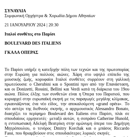
ΣΥΝΑΥΛΙΑ
Συμφωνική Ορχήστρα & Χορωδία Δήμου Αθηναίων
21 ΙΑΝΟΥΑΡΙΟΥ 2024 | 20:30
Ιταλοί συνθέτες στο Παρίσι
BOULEVARD
DES
ITALIENS
ΓΚΑΛΑ ΟΠΕΡΑΣ
Το Παρίσι υπήρξε η κατεξοχήν πόλη των τεχνών και της πρωτοπορίας
στην Ευρώπη για πολλούς αιώνες. Χάρη στο υψηλό επίπεδο της
μουσικής ζωής, κορυφαίοι Ιταλοί συνθέτες συρρέουν στη γαλλική
πρωτεύουσα: ο Cherubini και ο Spontini πριν από την Επανάσταση,
και οι Donizetti, Rossini, Bellini και Verdi κατά τη διάρκεια του 19ου
αιώνα. Πόλος έλξης των συνθετών είναι η Όπερα του Παρισιού, που
κυριαρχεί στην ευρωπαϊκή σκηνή με τις παραγωγές μεγάλης κλίμακας,
εγκαινιάζοντας ένα νέο είδος, την αποκαλούμενη «grand opéra». Το
νέο αστέρι της διεθνούς σκηνής, ο αρχιμουσικός Alessandro Bonato,
διασχίζει το περίφημο Boulevard des Italiens στο Παρίσι, πλάι σε
σπουδαίους ερμηνευτές· μεταξύ αυτών, η σοπράνο Catherine Hunold,
η εντυπωσιακή Αδελφή Βεατρίκη στην ομώνυμη όπερα του Δημήτρη
Μητρόπουλου, ο τενόρος Dmitry Korchak και ο μπάσος Riccardo
Fassi, που θριαμβεύουν στις σπουδαιότερες λυρικές σκηνές.