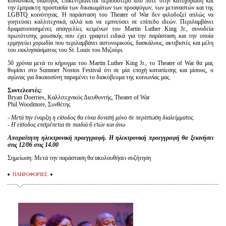
κοινωνικός διάλογος επικεντρώνεται περισσότερο από ποτέ στην κατοχύρωση και
την έμπρακτη προστασία των δικαιωμάτων των προσφύγων, των μεταναστών και της
LGBTQ κοινότητας. Η παράσταση του Theater of War δεν φιλοδοξεί απλώς να
γοητεύσει καλλιτεχνικά, αλλά και να εμπνεύσει σε επίπεδο ιδεών. Περιλαμβάνει
δραματοποιημένες απαγγελίες κειμένων του Martin Luther King Jr., συνοδεία
πρωτότυπης μουσικής που έχει γραφτεί ειδικά για την παράσταση και την οποία
ερμηνεύει χορωδία που περιλαμβάνει αστυνομικούς, δασκάλους, ακτιβιστές και μέλη
του εκκλησιάσματος του St. Louis του Μιζούρι.
50 χρόνια μετά το κήρυγμα του Martin Luther King Jr., το Theater of War θα μας
θυμίσει στο Summer Nostos Festival ότι σε μία εποχή καταπίεσης και μίσους, ο
αγώνας για δικαιοσύνη παραμένει το διακύβευμα της κοινωνίας μας.
Συντελεστές:
Bryan Doerries, Καλλιτεχνικός Διευθυντής, Theater of War
Phil Woodmore, Συνθέτης
- Μετά την έναρξη η είσοδος θα είναι δυνατή μόνο σε περίπτωση διαλείμματος.
- Η είσοδος επιτρέπεται σε παιδιά 6 ετών και άνω
Απαραίτητη ηλεκτρονική προεγγραφή. Η ηλεκτρονική προεγγραφή θα ξεκινήσει
στις 12/06 στις 14.00
Σημείωση: Μετά την παράσταση θα ακολουθήσει συζήτηση
ΠΛΗΡΟΦΟΡΙΕΣ