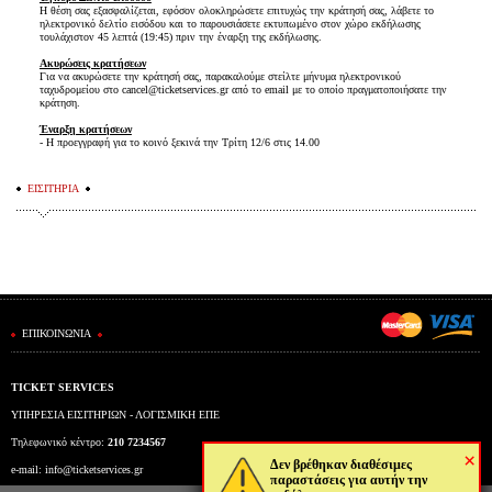
Η θέση σας εξασφαλίζεται, εφόσον ολοκληρώσετε επιτυχώς την κράτησή σας, λάβετε το
ηλεκτρονικό δελτίο εισόδου και το παρουσιάσετε εκτυπωμένο στον χώρο εκδήλωσης
τουλάχιστον 45 λεπτά (19:45) πριν την έναρξη της εκδήλωσης.
Ακυρώσεις κρατήσεων
Για να ακυρώσετε την κράτησή σας, παρακαλούμε στείλτε μήνυμα ηλεκτρονικού
ταχυδρομείου στο cancel@ticketservices.gr από το email με το οποίο πραγματοποιήσατε την
κράτηση.
Έναρξη κρατήσεων
- Η προεγγραφή για το κοινό ξεκινά την Τρίτη 12/6 στις 14.00
ΕΙΣΙΤΗΡΙΑ
ΕΠΙΚΟΙΝΩΝΙΑ
TICKET SERVICES
ΥΠΗΡΕΣΙΑ ΕΙΣΙΤΗΡΙΩΝ - ΛΟΓΙΣΜΙΚΗ ΕΠΕ
Τηλεφωνικό κέντρο:
210 7234567
×
Δεν βρέθηκαν διαθέσιμες
e-mail:
info@ticketservices.gr
παραστάσεις για αυτήν την