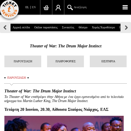
EL
EN
Αναζήτηση
Πανεπιστημίου 39, Αθήνα
Αρχική σελίδα
Online παραστάσεις
Συναυλίες
Θέατρο
Χορός/Χοροθέατρο
Παιδικά
210 7234567
Theater of War: The Drum Major Instinct
info@ticketservices.gr
Αναζήτηση
ΠΑΡΟΥΣΙΑΣΗ
ΠΛΗΡΟΦΟΡΙΕΣ
ΕΙΣΙΤΗΡΙΑ
Σύνδεση/Εγγραφή
ΠΑΡΟΥΣΙΑΣΗ
Παραγγελία
Theater of War: The Drum Major Instinct
To Theater of War επιστρέφει στην Αθήνα με ένα έργο εμπνευσμένο από το τελευταίο
Αναζήτηση παραγγελίας
κήρυγμα του Martin Luther King,
The Drum Major Instinct
.
Προσωπικά Δεδομένα
Τετάρτη 20 Ιουνίου,
20.30
, Αίθουσα Σταύρος Νιάρχος, ΕΛΣ
Πληροφορίες