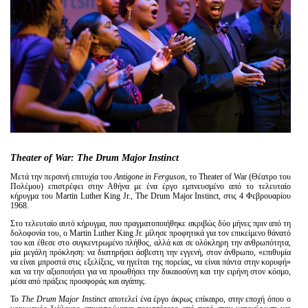
Είσοδος διαχειριστή
Theater of War: The Drum Major Instinct
Mετά την περσινή επιτυχία του
Antigone in Ferguson
, το Theater of War (Θέατρο του
Πολέμου) επιστρέφει στην Αθήνα με ένα έργο εμπνευσμένο από το τελευταίο
κήρυγμα του Martin Luther King Jr., The Drum Major Instinct, στις 4 Φεβρουαρίου
1968.
Στο τελευταίο αυτό κήρυγμα, που πραγματοποιήθηκε ακριβώς δύο μήνες πριν από τη
δολοφονία του, ο Martin Luther King Jr. μίλησε προφητικά για τον επικείμενο θάνατό
του και έθεσε στο συγκεντρωμένο πλήθος, αλλά και σε ολόκληρη την ανθρωπότητα,
μία μεγάλη πρόκληση: να διατηρήσει άσβεστη την εγγενή, στον άνθρωπο, «επιθυμία
να είναι μπροστά στις εξελίξεις, να ηγείται της πορείας, να είναι πάντα στην κορυφή»
και να την αξιοποιήσει για να προωθήσει την δικαιοσύνη και την ειρήνη στον κόσμο,
μέσα από πράξεις προσφοράς και αγάπης.
To
The Drum Major Instinct
αποτελεί ένα έργο άκρως επίκαιρο, στην εποχή όπου ο