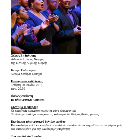
Χώρος Εκδήλωσης
Αίθουσα Σταύρος Νιάρχος
της Εθνικής Λυρικής Σκηνής
Κέντρο Πολιτισμού
Ίδρυμα Σταύρος Νιάρχος
Ημερομηνία εκδήλωσης
Τετάρτη 20 Ιουνίου 2018
ώρα: 20.30
είσοδος ελεύθερη
με ηλεκτρονική κράτηση
Σύστημα Κράτησης
Οι κρατήσεις πραγματοποιούνται μόνο ηλεκτρονικά.
Το σύστημα επιλέγει αυτόματα τις καλύτερες διαθέσιμες θέσεις για σας
Εκτύπωση ηλεκτρονικού δελτίου εισόδου
Παρακαλούμε πολύ να κατεβάσετε τα δελτία εισόδου σε μορφή pdf και να τα φέρετε μαζί
σας εκτυπωμένα για την καλύτερη εξυπηρέτηση.
Έγκυρο Δελτίο Εισόδου