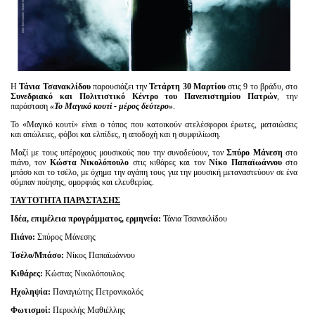
Η
Τάνια Τσανακλίδου
παρουσιάζει την
Τετάρτη 30 Μαρτίου
στις 9 το βράδυ, στο
Συνεδριακό και Πολιτιστικό Κέντρο του Πανεπιστημίου Πατρών
, την
παράσταση
«Το Μαγικό κουτί - μέρος δεύτερο»
.
Το «Μαγικό κουτί» είναι ο τόπος που κατοικούν ατελέσφοροι έρωτες, ματαιώσεις
και απώλειες, φόβοι και ελπίδες, η αποδοχή και η συμφιλίωση.
Μαζί με τους υπέροχους μουσικούς που την συνοδεύουν, τον
Σπύρο Μάνεση
στο
πιάνο, τον
Κώστα Νικολόπουλο
στις κιθάρες και τον
Νίκο Παπαϊωάννου
στο
μπάσο και το τσέλο, με όχημα την αγάπη τους για την μουσική μεταναστεύουν σε ένα
σύμπαν ποίησης, ομορφιάς και ελευθερίας.
ΤΑΥΤΟΤΗΤΑ ΠΑΡΑΣΤΑΣΗΣ
Ιδέα, επιμέλεια προγράμματος, ερμηνεία:
Τάνια Τσανακλίδου
Πιάνο:
Σπύρος Μάνεσης
Τσέλο/Μπάσο:
Νίκος Παπαϊωάννου
Κιθάρες:
Κώστας Νικολόπουλος
Ηχοληψία:
Παναγιώτης Πετρονικολός
Φωτισμοί:
Περικλής Μαθιέλλης