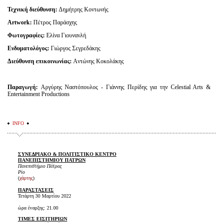
Τεχνική διεύθυνση:
Δημήτρης Κοντωνής
Artwork:
Πέτρος Παράσχης
Φωτογραφίες:
Ελίνα Γιουνανλή
Ενδυματολόγος:
Γιώργος Σεγρεδάκης
Διεύθυνση επικοινωνίας:
Aντώνης Κοκολάκης
Παραγωγή:
Aργύρης Ναστόπουλος - Γιάννης Περίδης για την Celestial Arts &
Entertainment Productions
INFO
ΣΥΝΕΔΡΙΑΚΟ & ΠΟΛΙΤΙΣΤΙΚΟ ΚΕΝΤΡΟ
ΠΑΝΕΠΙΣΤΗΜΙΟΥ ΠΑΤΡΩΝ
Πανεπιστήμιο Πάτρας
Ρίο
(
χάρτης
)
ΠΑΡΑΣΤΑΣΕΙΣ
Τετάρτη 30 Μαρτίου 2022
ώρα έναρξης: 21.00
ΤΙΜΕΣ ΕΙΣΙΤΗΡΙΩΝ