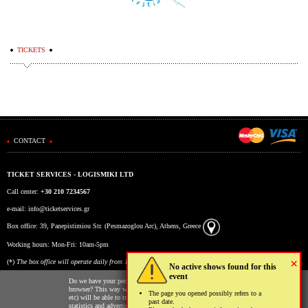
TICKETS
CONTACT
TICKET SERVICES - LOGISMIKI LTD
Call center:
+30 210 7234567
e-mail:
info@ticketservices.gr
Box office: 39, Panepistimiou Str. (Pesmazoglou Arc), Athens, Greece
Working hours: Mon-Fri: 10am-5pm
×
(*)
The box office will operate daily from 10:00 to 15:00 during the period 17/7 to 6/8.
No active shows found for this
event
Do we have your permission to store cookies to your
browser? This way we and third parties (Google, Facebook
The page you opened possibly refers to a
etc) will be able to track your usage of our website for
past date.
statistics and advertising reasons. You may read more on the