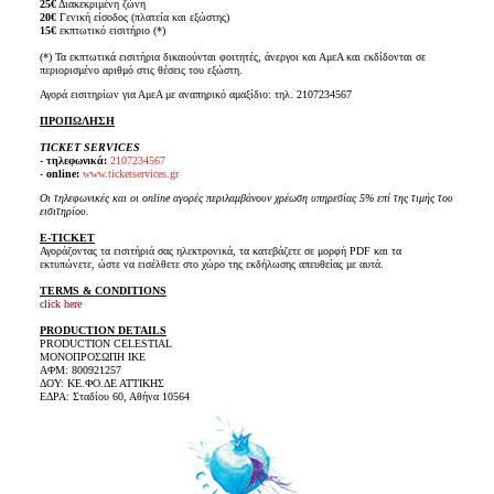
25€
Διακεκριμένη ζώνη
20€
Γενική είσοδος (πλατεία και εξώστης)
15€
εκπτωτικό εισιτήριο (*)
(*) Τα εκπτωτικά εισιτήρια δικαιούνται φοιτητές, άνεργοι και ΑμεΑ και εκδίδονται σε
περιορισμένο αριθμό στις θέσεις του εξώστη.
Αγορά εισιτηρίων για ΑμεΑ με αναπηρικό αμαξίδιο: τηλ. 2107234567
ΠΡΟΠΩΛΗΣΗ
TICKET SERVICES
-
τηλεφωνικά:
2107234567
-
online:
www.ticketservices.gr
Οι τηλεφωνικές και οι online αγορές περιλαμβάνουν χρέωση υπηρεσίας 5% επί της τιμής του
εισιτηρίου.
E-TICKET
Αγοράζοντας τα εισιτήριά σας ηλεκτρονικά, τα κατεβάζετε σε μορφή PDF και τα
εκτυπώνετε, ώστε να εισέλθετε στο χώρο της εκδήλωσης απευθείας με αυτά.
TERMS & CONDITIONS
click here
PRODUCTION DETAILS
PRODUCTION CELESTIAL
ΜΟΝΟΠΡΟΣΩΠΗ ΙΚΕ
ΑΦΜ: 800921257
ΔΟΥ: ΚΕ.ΦΟ.ΔΕ ΑΤΤΙΚΗΣ
ΕΔΡΑ: Σταδίου 60, Αθήνα 10564