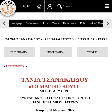
EL
EN
Search
39, Panepistimiou Str, Athens
Home page
Online events
Live!
Theatre
Dance theater
Kids
National Theatre
Gr
(+30)210 7234567
ΤΑΝΙΑ ΤΣΑΝΑΚΛΙΔΟΥ «ΤΟ ΜΑΓΙΚΟ ΚΟΥΤΙ» - ΜΕΡΟΣ ΔΕΥΤΕΡΟ
info@ticketservices.gr
Search
PRESENTATION
INFORMATION
TICKETS
Sign up/Sign in
PRESENTATION
Check out
ΤΑΝΙΑ ΤΣΑΝΑΚΛΙΔΟΥ
Search your order
«ΤΟ ΜΑΓΙΚΟ ΚΟΥΤΙ»
ΜΕΡΟΣ ΔΕΥΤΕΡΟ
Personal Data
ΣΥΝΕΔΡΙΑΚΟ ΚΑΙ ΠΟΛΙΤΙΣΤΙΚΟ ΚΕΝΤΡΟ
ΠΑΝΕΠΙΣΤΗΜΙΟΥ ΠΑΤΡΩΝ
Information
Τετάρτη 30 Μαρτίου 2022