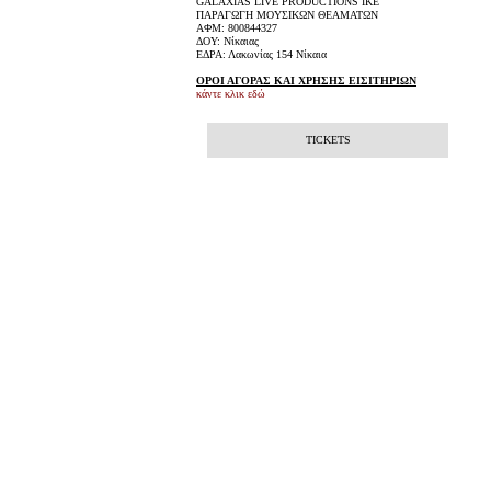
GALAXIAS LIVE PRODUCTIONS ΙΚΕ
ΠΑΡΑΓΩΓΗ ΜΟΥΣΙΚΩΝ ΘΕΑΜΑΤΩΝ
ΑΦΜ: 800844327
ΔΟΥ: Νίκαιας
ΕΔΡΑ: Λακωνίας 154 Νίκαια
ΟΡΟΙ ΑΓΟΡΑΣ ΚΑΙ ΧΡΗΣΗΣ ΕΙΣΙΤΗΡΙΩΝ
κάντε κλικ εδώ
TICKETS