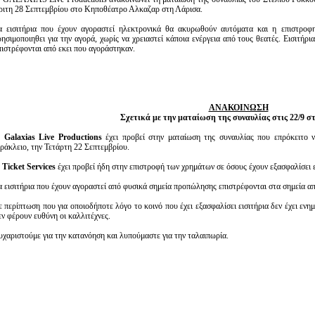
Είσοδος διαχειριστή
ριτη 28 Σεπτεμβρίου στο Κηποθέατρο Αλκαζαρ στη Λάρισα.
α εισιτήρια που έχουν αγοραστεί ηλεκτρονικά θα ακυρωθούν αυτόματα και η επιστροφη
ρησιμοποιηθει για την αγορά, χωρίς να χρειαστεί κάποια ενέργεια από τους θεατές. Εισιτήρ
πιστρέφονται από εκει που αγοράστηκαν.
ΑΝΑΚΟΙΝΩΣΗ
Σχετικά με την ματαίωση της συναυλίας στις 22/9 σ
Η
Galaxias Live Productions
έχει προβεί στην ματαίωση της συναυλίας που επρόκειτο 
ράκλειο, την Τετάρτη 22 Σεπτεμβρίου.
Η
Ticket Services
έχει προβεί ήδη στην επιστροφή των χρημάτων σε όσους έχουν εξασφαλίσει ε
α εισιτήρια που έχουν αγοραστεί από φυσικά σημεία προπώλησης επιστρέφονται στα σημεία α
ε περίπτωση που για οποιοδήποτε λόγο το κοινό που έχει εξασφαλίσει εισιτήρια δεν έχει εν
εν φέρουν ευθύνη οι καλλιτέχνες.
υχαριστούμε για την κατανόηση και λυπούμαστε για την ταλαιπωρία.