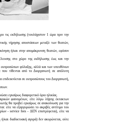
ώρο τις εκδήλωσης (τουλάχιστον 1 ώρα πριν την
τικής τήρησης αποστάσεων μεταξύ των θεατών,
τακίνηση ή/και στην απομάκρυνση θεατών, εφόσον
έλευσης στο χώρο της εκδήλωσης έως και την
ων εκπροσώπων φύλαξης, αλλά και των υπευθύνων
α που τίθενται από το Διοργανωτή σε απόλυτη
να επιδεικνύεται σε εκπροσώπους του Διοργανωτή,
ώσεων.
ινώσει εγκαίρως διαφορετικό όριο ηλικίας.
αιρικών φαινομένων, είτε λόγω λήψης έκτακτων
ανωτής θα προβεί εγκαίρως σε ανακοίνωση για την
αι: είτε να εξαργυρώσει το ακριβές αντίτιμο του
ίων - service fees - ΔΕΝ επιστρέφεται), είτε να
ή ή/και διαδικτυακή αγορά) δεν ακυρώνεται, ούτε