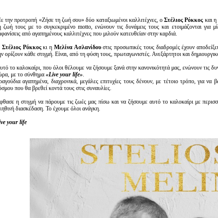
ε την προτροπή «Ζήσε τη ζωή σου» δύο καταξιωμένοι καλλιτέχνες, ο
Στέλιος Ρόκκος
και η
η ζωή τους με το συγκεκριμένο motto, ενώνουν τις δυνάμεις τους και ετοιμάζονται για μ
μφανίσεις από αγαπημένους καλλιτέχνες που μιλούν κατευθείαν στην καρδιά.
Ο
Στέλιος Ρόκκος
κι η
Μελίνα Ασλανίδου
στις προσωπικές τους διαδρομές έχουν αποδείξει
ην ορίζουν κάθε στιγμή. Είναι, από τη φύση τους, πρωταγωνιστές. Ανεξάρτητοι και δημιουργι
υτό το καλοκαίρι, που όλοι θέλουμε να ζήσουμε ξανά στην κανονικότητά μας, ενώνουν τις δυνά
ώρα, με το σύνθημα
«Live your life»
.
ραγούδια αγαπημένα, διαχρονικά, μεγάλες επιτυχίες τους δένουν, με τέτοιο τρόπο, για να
όσμου που θα βρεθεί κοντά τους στις συναυλίες.
φθασε η στιγμή να πάρουμε τις ζωές μας πίσω και να ζήσουμε αυτό το καλοκαίρι με περισσ
ληθινή διασκέδαση. Το έχουμε όλοι ανάγκη.
ive your life