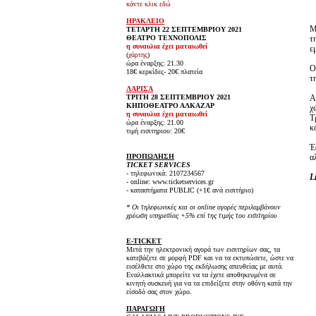
κάντε κλικ εδώ
ΗΡΑΚΛΕΙΟ
Μ
ΤΕΤΑΡΤΗ 22 ΣΕΠΤΕΜΒΡΙΟΥ 2021
ΘΕΑΤΡΟ ΤΕΧΝΟΠΟΛΙΣ
τ
η συναυλια έχει ματαιωθεί
ε
(
χάρτης
)
ώρα έναρξης: 21.30
18€ κερκίδες- 20€ πλατεία
τ
ΛΑΡΙΣΑ
ΤΡΙΤΗ 28 ΣΕΠΤΕΜΒΡΙΟΥ 2021
Α
ΚΗΠΟΘΕΑΤΡΟ ΑΛΚΑΖΑΡ
χ
η συναυλια έχει ματαιωθεί
Τ
ώρα έναρξης: 21.00
κ
τιμή εισιτηριου: 20€
Έ
ΠΡΟΠΩΛΗΣΗ
α
TICKET SERVICES
- τηλεφωνικά: 2107234567
L
- online: www.ticketservices.gr
- καταστήματα PUBLIC (+1€ ανά εισιτήριο)
* Οι τηλεφωνικές και οι online αγορές περιλαμβάνουν
χρέωση υπηρεσίας +5% επί της τιμής του εισιτηρίου
E-TICKET
Μετά την ηλεκτρονική αγορά των εισιτηρίων σας, τα
κατεβάζετε σε μορφή PDF και να τα εκτυπώσετε, ώστε να
εισέλθετε στο χώρο της εκδήλωσης απευθείας με αυτά.
Εναλλακτικά μπορείτε να τα έχετε αποθηκευμένα σε
κινητή συσκευή για να τα επιδείξετε στην οθόνη κατά την
είσοδό σας στον χώρο.
ΠΑΡΑΓΩΓΗ