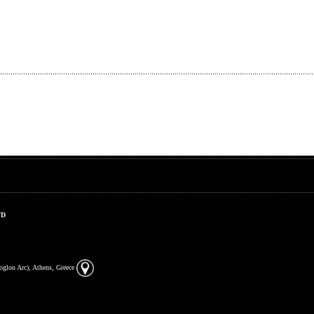
TD
zoglou Arc), Athens, Greece