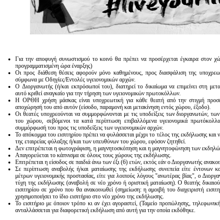
Για την αποφυγή συνωστισμού το κοινό θα πρέπει να προσέρχεται έγκαιρα στον χ
προγραμματισμένη ώρα έναρξης)
Οι προς διάθεση θέσεις αφορούν μόνο καθημένους, προς διασφάλιση της υποχρεω
σύμφωνα με Οδηγίες/Εντολές υγειονομικών αρχών.
O Διοργανωτής (ή/και εκπρόσωποί του), διατηρεί το δικαίωμα να επιμείνει στη με
αυτό κριθεί αναγκαίο για την τήρηση των υγειονομικών πρωτοκόλλων.
Η ΟΡΘΗ χρήση μάσκας είναι υποχρεωτική για κάθε θεατή από την στιγμή προσ
αποχώρησή του από αυτόν (είσοδο, παραμονή και μετακίνηση εντός χώρου, έξοδο).
Οι θεατές υποχρεούνται να συμμορφώνονται με τις υποδείξεις των διοργανωτών, τ
του χώρου, σεβόμενοι τα κατά περίπτωση επιβαλλόμενα υγειονομικά πρωτόκολλ
συμμόρφωσή του προς τις υποδείξεις των υγειονομικών αρχών.
Το απόκομμα του εισιτηρίου πρέπει να φυλάσσεται μέχρι το τέλος της εκδήλωσης και 
της εταιρείας φύλαξης ή/και των υπευθύνων του χώρου, εφόσον ζητηθεί.
Δεν επιτρέπεται η φωτογράφιση, η μαγνητοσκόπηση και η μαγνητοφώνηση των εκδηλ
Απαγορεύεται το κάπνισμα σε όλους τους χώρους της εκδήλωσης.
Επιτρέπεται η είσοδος σε παιδιά άνω των έξι (6) ετών, εκτός εάν ο Διοργανωτής ανακο
Σε περίπτωση αναβολής ή/και ματαίωσης της εκδήλωσης συνεπεία είτε έντονων κ
μέτρων υγειονομικής προστασίας, είτε για λοιπούς λόγους "ανωτέρας βίας", ο Διοργ
τύχη της εκδήλωσης (αναβολή σε νέο χρόνο ή οριστική ματαίωση). Ο θεατής δικαιούτ
εισιτηρίου σε χρόνο που θα ανακοινωθεί (σημείωση: η αμοιβή του διαχειριστή εισιτηρ
χρησιμοποιήσει το ίδιο εισιτήριο στο νέο χρόνο της εκδήλωσης.
Το εισιτήριο με όποιον τρόπο κι αν έχει αγοραστεί, (Ταμείο προπώλησης, τηλεφωνικ
ανταλλάσσεται για διαφορετική εκδήλωση από αυτή για την οποία εκδόθηκε.