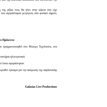
 της αξίας τους θα γίνει στην κάρτα που είχε
ια που αγοράστηκαν μετρητοίς απο φυσικό σημείο,
το Ηράκλειο
να πραγματοποιηθεί στο Θέατρο Τεχνόπολις στο
ισιτήρια ηλεκτρονικά.
πό όπου αγοράστηκαν.
ημερωθεί έγκαιρα για την ακύρωση της παράστασης
Galaxias Live Productions