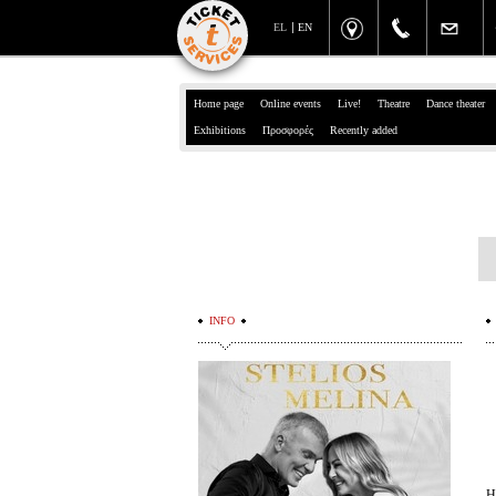
EL
EN
Home page
Online events
Live!
Theatre
Dance theater
Exhibitions
Προσφορές
Recently added
INFO
Η