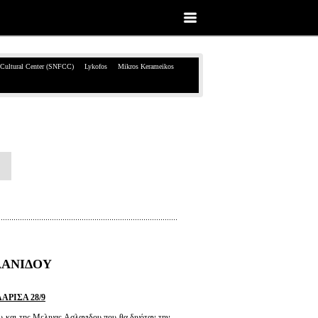
 Cultural Center (SNFCC)
Lykofos
Mikros Kerameikos
»
ΛΑΝΙΔΟΥ
ΡΙΣΑ 28/9
 και της Μελινας Ασλανιδου που θα δινόταν την