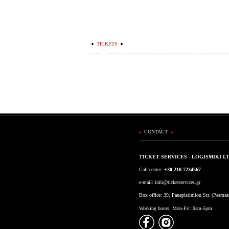
TICKETS
CONTACT
TICKET SERVICES - LOGISMIKI L
Call center:
+30 210 7234567
e-mail:
info@ticketservices.gr
Box office: 39, Panepistimiou Str. (Pesma
Working hours: Mon-Fri: 9am-5pm