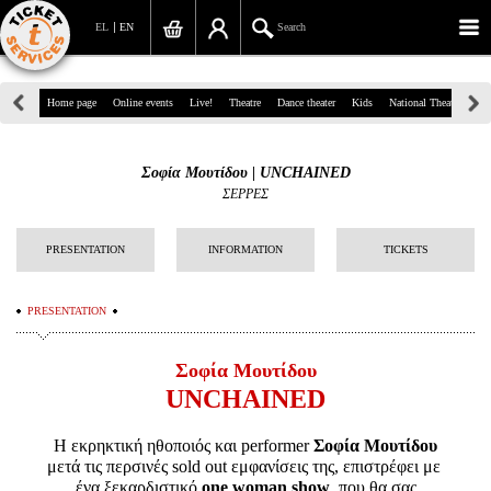
EL
EN
Search
39, Panepistimiou Str, Athens
Home page
Online events
Live!
Theatre
Dance theater
Kids
National Theatre
Gr
(+30)210 7234567
Σοφία Μουτίδου | UNCHAINED
info@ticketservices.gr
ΣΕΡΡΕΣ
Search
PRESENTATION
INFORMATION
TICKETS
Sign up/Sign in
PRESENTATION
Check out
Search your order
Σοφία Μουτίδου
UNCHAINED
Personal Data
Η εκρηκτική ηθοποιός και performer
Σοφία Μουτίδου
Information
μετά τις περσινές sold out εμφανίσεις της, επιστρέφει με
ένα ξεκαρδιστικό
one woman show
που θα σας