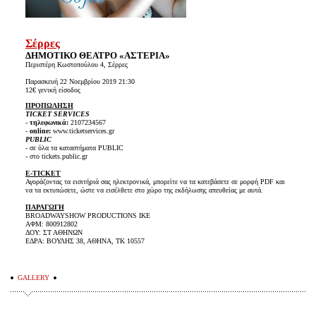
Σέρρες
ΔΗΜΟΤΙΚΟ ΘΕΑΤΡΟ «ΑΣΤΕΡΙΑ»
Περιστέρη Κωστοπούλου 4, Σέρρες
Παρασκευή 22 Νοεμβρίου 2019 21:30
12€ γενική είσοδος
ΠΡΟΠΩΛΗΣΗ
TICKET SERVICES
-
τηλεφωνικά:
2107234567
-
online:
www.ticketservices.gr
PUBLIC
- σε όλα τα καταστήματα PUBLIC
- στο tickets.public.gr
E-TICKET
Αγοράζοντας τα εισιτήριά σας ηλεκτρονικά, μπορείτε να τα κατεβάσετε σε μορφή PDF και
να τα εκτυπώσετε, ώστε να εισέλθετε στο χώρο της εκδήλωσης απευθείας με αυτά.
ΠΑΡΑΓΩΓΗ
BROADWAYSHOW PRODUCTIONS IKE
ΑΦΜ: 800912802
ΔΟΥ: ΣΤ ΑΘΗΝΩΝ
ΕΔΡΑ: ΒΟΥΛΗΣ 38, ΑΘΗΝΑ, ΤΚ 10557
GALLERY