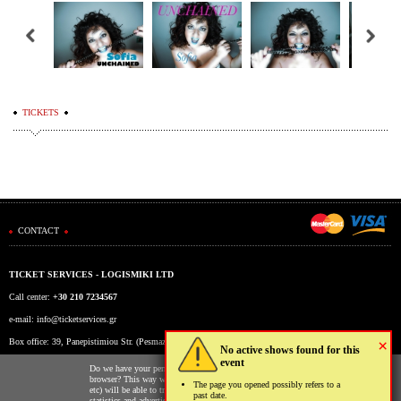
TICKETS
CONTACT
TICKET SERVICES - LOGISMIKI LTD
Call center:
+30 210 7234567
e-mail:
info@ticketservices.gr
×
Box office: 39, Panepistimiou Str. (Pesmazoglou Arc), Athens, Greece
No active shows found for this
event
Working hours: Mon-Fri: 9am-5pm
Do we have your permission to store cookies to your
browser? This way we and third parties (Google, Facebook
The page you opened possibly refers to a
etc) will be able to track your usage of our website for
past date.
statistics and advertising reasons. You may read more on the