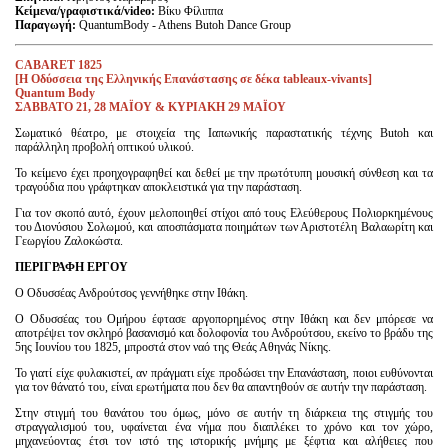
Κείμενα/γραφιστικά/video:
Βίκυ Φίλιππα
Παραγωγή
:
QuantumBody - Athens Butoh Dance Group
CABARET 1825
[H Oδύσσεια της Ελληνικής Επανάστασης σε δέκα tableaux-vivants]
Quantum Body
ΣΑΒΒΑΤΟ
21, 28
ΜΑΪΟΥ & ΚΥΡΙΑΚΗ 29 ΜΑΪΟΥ
Σωματικό θέατρο, με στοιχεία της Ιαπωνικής παραστατικής τέχνης Butoh και
παράλληλη προβολή οπτικού υλικού.
Το κείμενο έχει προηχογραφηθεί και δεθεί με την πρωτότυπη μουσική σύνθεση και τα
τραγούδια που γράφτηκαν αποκλειστικά για την παράσταση.
Για τον σκοπό αυτό, έχουν μελοποιηθεί στίχοι από τους Ελεύθερους Πολιορκημένους
του Διονύσιου Σολωμού, και αποσπάσματα ποιημάτων των Αριστοτέλη Βαλαωρίτη και
Γεωργίου Ζαλoκώστα.
ΠΕΡΙΓΡΑΦΗ ΕΡΓΟΥ
Ο Οδυσσέας Ανδρούτσος γεννήθηκε στην Ιθάκη.
Ο Οδυσσέας του Ομήρου έφτασε αργοπορημένος στην Ιθάκη και δεν μπόρεσε να
αποτρέψει τον σκληρό βασανισμό και δολοφονία του Ανδρούτσου, εκείνο το βράδυ της
5ης Ιουνίου του 1825, μπροστά στον ναό της Θεάς Αθηνάς Νίκης.
Το γιατί είχε φυλακιστεί, αν πράγματι είχε προδώσει την Επανάσταση, ποιοι ευθύνονται
για τον θάνατό του, είναι ερωτήματα που δεν θα απαντηθούν σε αυτήν την παράσταση.
Στην στιγμή του θανάτου του όμως, μόνο σε αυτήν τη διάρκεια της στιγμής του
στραγγαλισμού του, υφαίνεται ένα νήμα που διαπλέκει το χρόνο και τον χώρο,
μηχανεύοντας έτσι τον ιστό της ιστορικής μνήμης με ξέφτια και αλήθειες που