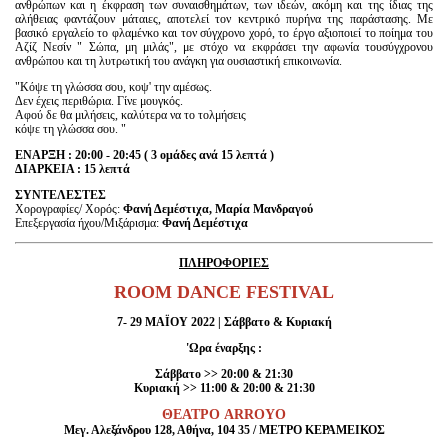
ανθρώπων και η έκφραση των συναισθημάτων, των ιδεών, ακόμη και της ίδιας της
αλήθειας φαντάζουν μάταιες, αποτελεί τον κεντρικό πυρήνα της παράστασης. Με
βασικό εργαλείο το φλαμένκο και τον σύγχρονο χορό, το έργο αξιοποιεί το ποίημα του
Αζίζ Νεσίν " Σώπα, μη μιλάς", με στόχο να εκφράσει την αφωνία τουσύγχρονου
ανθρώπου και τη λυτρωτική του ανάγκη για ουσιαστική επικοινωνία.
"Κόψε τη γλώσσα σου, κοψ' την αμέσως.
Δεν έχεις περιθώρια. Γίνε μουγκός.
Αφού δε θα μιλήσεις, καλύτερα να το τολμήσεις
κόψε τη γλώσσα σου. "
ΕΝΑΡΞΗ : 20:00 - 20:45 ( 3 ομάδες ανά 15 λεπτά )
ΔΙΑΡΚΕΙΑ : 15 λεπτά
ΣΥΝΤΕΛΕΣΤΕΣ
Χορογραφίες/ Χορός:
Φανή Δεμέστιχα,
Μαρία Μανδραγού
Επεξεργασία ήχου/Μιξάρισμα:
Φανή
Δεμέστιχα
ΠΛΗΡΟΦΟΡΙΕΣ
ROOM
DANCE
FESTIVAL
7- 29 ΜΑΪΟΥ 2022 | Σάββατο & Κυριακή
'Ωρα έναρξης :
Σάββατο >> 20:00 & 21:30
Κυριακή >> 11:00 & 20:00 & 21:30
ΘΕΑΤΡΟ ARROYO
Mεγ. Αλεξάνδρου 128, Αθήνα, 104 35 / ΜΕΤΡΟ ΚΕΡΑΜΕΙΚΟΣ