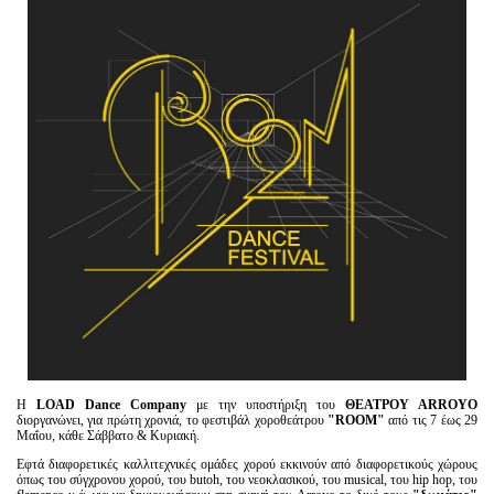
Είσοδος διαχειριστή
Η
LOAD Dance Company
με την υποστήριξη του
ΘΕΑΤΡΟΥ Α
RR
ΟΥΟ
διοργανώνει, για πρώτη χρονιά, το φεστιβάλ χοροθεάτρου
"ROOM"
από τις 7 έως 29
Μαΐου, κάθε Σάββατο & Κυριακή.
Εφτά διαφορετικές καλλιτεχνικές ομάδες χορού εκκινούν από διαφορετικούς χώρους
όπως του σύγχρονου χορού, του butoh, του νεοκλασικού, του musical, του hip hop, του