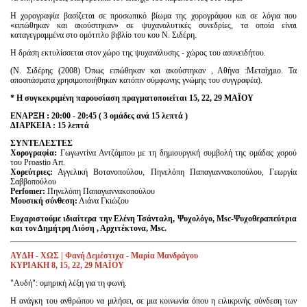
Η χορογραφία βασίζεται σε προσωπικό βίωμα της χορογράφου και σε λόγια που
«ειπώθηκαν και ακούστηκαν» σε ψυχαναλυτικές συνεδρίες, τα οποία είναι
καταγεγραμμένα στο ομότιτλο βιβλίο του κου Ν. Σιδέρη.
Η δράση εκτυλίσσεται στον χώρο της ψυχανάλυσης - χώρος του ασυνειδήτου.
(Ν. Σιδέρης (2008) Όπως ειπώθηκαν και ακούστηκαν , Αθήνα :Μεταίχμιο. Τα
αποσπάσματα χρησιμοποιήθηκαν κατόπιν σύμφωνης γνώμης του συγγραφέα).
* Η συγκεκριμένη παρουσίαση πραγματοποιείται 15, 22, 29 ΜΑΪΟΥ
ΕΝΑΡΞΗ : 20:00 - 20:45 ( 3 ομάδες ανά 15 λεπτά )
ΔΙΑΡΚΕΙΑ : 15 λεπτά
ΣΥΝΤΕΛΕΣΤΕΣ
Χορογραφία:
Γωγωντίνα Αντζάμπου με τη δημιουργική συμβολή της ομάδας χορού
του Proastio Art.
Χορεύτριες:
Αγγελική Βοτανοπούλου, Πηνελόπη Παπαγιαννακοπούλου, Γεωργία
Σαββοπούλου
Perfomer:
Πηνελόπη Παπαγιαννακοπούλου
Μουσική σύνθεση:
Λιάνα Γκιώζου
Ευχαριστούμε ιδιαίτερα την Ελένη Τσάνταλη, Ψυχολόγο, Msc-Ψυχοθεραπεύτρια
και τον Δημήτρη Λιόση , Αρχιτέκτονα,
Msc.
AY
ΔΗ -
X
ΩΣ | Φανή Δεμέστιχα - Μαρία Μανδράγου
KΥΡΙΑΚΗ 8, 15, 22, 29 ΜΑΪΟΥ
"Αυδή": ομηρική λέξη για τη φωνή.
Η ανάγκη του ανθρώπου να μιλήσει, σε μια κοινωνία όπου η ειλικρινής σύνδεση των