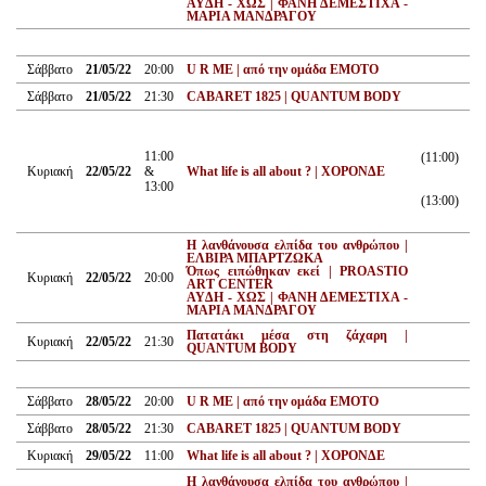
AYΔΗ - XΩΣ | ΦΑΝΗ ΔΕΜΕΣΤΙΧΑ -
ΜΑΡΙΑ ΜΑΝΔΡΑΓΟΥ
Σάββατο
21/05/22
20:00
U R ME | από την ομάδα ΕΜΟΤΟ
Σάββατο
21/05/22
21:30
CABARET 1825 | QUANTUM BODY
11:00
(11:00)
Κυριακή
22/05/22
&
What life is all about ? | ΧΟΡΟΝΔΕ
13:00
(13:00)
Η λανθάνουσα ελπίδα του ανθρώπου |
ΕΛΒΙΡΑ ΜΠΑΡΤΖΩΚΑ
Όπως ειπώθηκαν εκεί | PROASTIO
Κυριακή
22/05/22
20:00
ART CENTER
AYΔΗ - XΩΣ | ΦΑΝΗ ΔΕΜΕΣΤΙΧΑ -
ΜΑΡΙΑ ΜΑΝΔΡΑΓΟΥ
Πατατάκι μέσα στη ζάχαρη |
Κυριακή
22/05/22
21:30
QUANTUM BODY
Σάββατο
28/05/22
20:00
U R ME | από την ομάδα ΕΜΟΤΟ
Σάββατο
28/05/22
21:30
CABARET 1825 | QUANTUM BODY
Κυριακή
29/05/22
11:00
What life is all about ? | ΧΟΡΟΝΔΕ
Η λανθάνουσα ελπίδα του ανθρώπου |