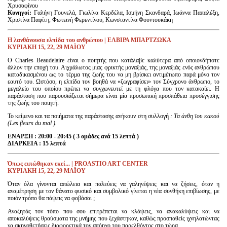
Χρυσαφίνου
Κυνηγοί:
Γαλήνη Γουνελά, Γιωλίνα Κερδέλα, Ισμήνη Σκανδαρά, Ιωάννα Παπαλέξη,
Χριστίνα Παφίτη, Φωτεινή Φερεντίνου, Κωνσταντίνα Φουντουκάκη
Η λανθάνουσα ελπίδα του ανθρώπου | ΕΛΒΙΡΑ ΜΠΑΡΤΖΩΚΑ
KΥΡΙΑΚΗ 15, 22, 29 ΜΑΪΟΥ
Ο Charles Beaudelaire είναι ο ποιητής που κατάλαβε καλύτερα από οποιονδήποτε
άλλον την εποχή του. Αιχμάλωτος μιας φρικτής μοναξιάς, της μοναξιάς ενός ανθρώπου
καταδικασμένου ως το τέρμα της ζωής του να μη βρίσκει αντιμέτωπο παρά μόνο τον
εαυτό του. Ωστόσο, η ελπίδα τον βοηθά να «ζωγραφίσει» τον Σύγχρονο άνθρωπο, το
μεγαλείο του οποίου πρέπει να συγχωνευτεί με τη φλόγα που τον κατακαίει. H
παράσταση που παρουσιάζεται σήμερα είναι μία προσωπική προσπάθεια προσέγγισης
της ζωής του ποιητή.
Το κείμενο και τα ποιήματα της παράστασης ανήκουν στη συλλογή
: Τα άνθη του κακού
(Les fleurs du mal ).
ΕΝΑΡΞΗ : 20:00 - 20:45 ( 3 ομάδες ανά 15 λεπτά )
ΔΙΑΡΚΕΙΑ : 15 λεπτά
Όπως
ειπώθηκαν
εκεί
... | PROASTIO ART CENTER
KΥΡΙΑΚΗ 15, 22, 29 ΜΑΪΟΥ
Όταν όλα γίνονται απώλεια και παλεύεις να γαληνέψεις και να ζήσεις, όταν η
αναμέτρηση με τον θάνατο φυσικό και συμβολικό γίνεται η νέα συνθήκη επιβίωσης, με
ποιόν τρόπο θα πάψεις να φοβάσαι ;
Αναζητάς τον τόπο που σου επιτρέπεται να κλάψεις, να ανακαλύψεις και να
αποκαλύψεις θραύσματα της μνήμης που ξεχάστηκαν, καθώς προσπαθείς ιχνηλατώντας
να σκηνοθετήσεις διαφορετικά τον απόηχο του παρελθόντος στο τώρα.