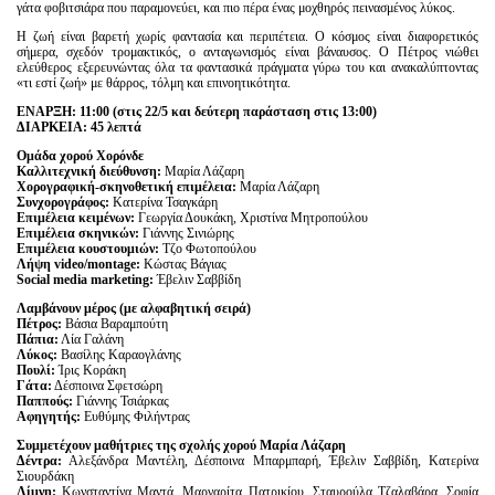
γάτα φοβιτσιάρα που παραμονεύει, και πιο πέρα ένας μοχθηρός πεινασμένος λύκος.
Η ζωή είναι βαρετή χωρίς φαντασία και περιπέτεια. Ο κόσμος είναι διαφορετικός
σήμερα, σχεδόν τρομακτικός, ο ανταγωνισμός είναι βάναυσος. Ο Πέτρος νιώθει
ελεύθερος εξερευνώντας όλα τα φαντασικά πράγματα γύρω του και ανακαλύπτοντας
«τι εστί ζωή» με θάρρος, τόλμη και επινοητικότητα.
ΕΝ
A
ΡΞΗ: 11:00 (στις 22/5 και δεύτερη παράσταση στις 13:00)
ΔΙΑΡΚΕΙΑ: 45 λεπτά
Ομάδα χορού Χορόνδε
Καλλιτεχνική διεύθυνση:
Μαρία Λάζαρη
Χορογραφική-σκηνοθετική επιμέλεια:
Μαρία Λάζαρη
Συνχορογράφος:
Κατερίνα Τσαγκάρη
Επιμέλεια κειμένων:
Γεωργία Δουκάκη, Χριστίνα Μητροπούλου
Επιμέλεια σκηνικών:
Γιάννης Σινιώρης
Επιμέλεια κουστουμιών:
Τζο Φωτοπούλου
Λήψη video/montage:
Κώστας Βάγιας
Social media marketing:
Έβελιν Σαββίδη
Λαμβάνουν μέρος (με αλφαβητική σειρά)
Πέτρος:
Βάσια Βαραμπούτη
Πάπια:
Λία Γαλάνη
Λύκος:
Βασίλης Καραογλάνης
Πουλί:
Ίρις Κοράκη
Γάτα:
Δέσποινα Σφετσώρη
Παππούς:
Γιάννης Τσιάρκας
Αφηγητής:
Ευθύμης Φιλήντρας
Συμμετέχουν μαθήτριες της σχολής χορού Μαρία Λάζαρη
Δέντρα:
Αλεξάνδρα Μαντέλη, Δέσποινα Μπαρμπαρή, Έβελιν Σαββίδη, Κατερίνα
Σιουρδάκη
Λίμνη:
Κωνσταντίνα Μαντά, Μαργαρίτα Πατρικίου, Σταυρούλα Τζαλαβάρα, Σοφία