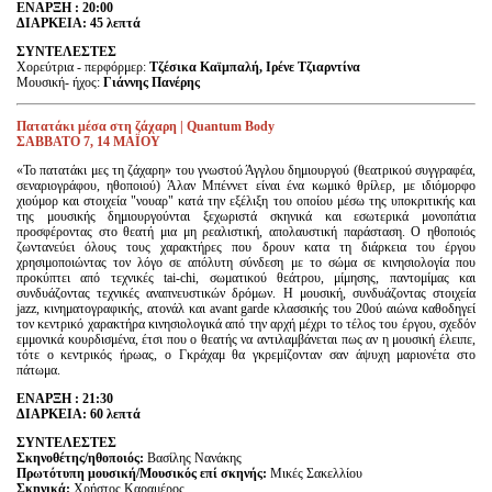
ΕΝAΡΞΗ : 20:00
ΔΙΑΡΚΕΙΑ: 45 λεπτά
ΣΥΝΤΕΛΕΣΤΕΣ
Χορεύτρια - περφόρμερ:
Τζέσικα Καϊμπαλή,
Ιρένε Τζιαρντίνα
Μουσική- ήχος:
Γιάννης Πανέρης
Πατατάκι μέσα στη ζάχαρη | Quantum Body
ΣΑΒΒΑΤΟ 7, 14 ΜΑΪΟΥ
«Το πατατάκι μες τη ζάχαρη» του γνωστού Άγγλου δημιουργού (θεατρικού συγγραφέα,
σεναριογράφου, ηθοποιού) Άλαν Μπέννετ είναι ένα κωμικό θρίλερ, με ιδιόμορφο
χιούμορ και στοιχεία "νουαρ" κατά την εξέλιξη του οποίου μέσω της υποκριτικής και
της μουσικής δημιουργούνται ξεχωριστά σκηνικά και εσωτερικά μονοπάτια
προσφέροντας στο θεατή μια μη ρεαλιστική, απολαυστική παράσταση. Ο ηθοποιός
ζωντανεύει όλους τους χαρακτήρες που δρουν κατα τη διάρκεια του έργου
χρησιμοποιώντας τον λόγο σε απόλυτη σύνδεση με το σώμα σε κινησιολογία που
προκύπτει από τεχνικές tai-chi, σωματικού θεάτρου, μίμησης, παντομίμας και
συνδυάζοντας τεχνικές αναπνευστικών δρόμων. Η μουσική, συνδυάζοντας στοιχεία
jazz, κινηματογραφικής, ατονάλ και avant garde κλασσικής του 20ού αιώνα καθοδηγεί
τον κεντρικό χαρακτήρα κινησιολογικά από την αρχή μέχρι το τέλος του έργου, σχεδόν
εμμονικά κουρδισμένα, έτσι που ο θεατής να αντιλαμβάνεται πως αν η μουσική έλειπε,
τότε ο κεντρικός ήρωας, ο Γκράχαμ θα γκρεμίζονταν σαν άψυχη μαριονέτα στο
πάτωμα.
ΕΝAΡΞΗ : 21:30
ΔΙΑΡΚΕΙΑ: 60 λεπτά
ΣΥΝΤΕΛΕΣΤΕΣ
Σκηνοθέτης/ηθοποιός:
Βασίλης Νανάκης
Πρωτότυπη μουσική/Μουσικός επί σκηνής:
Μικές Σακελλίου
Σκηνικά:
Χρήστος Καραμέρος