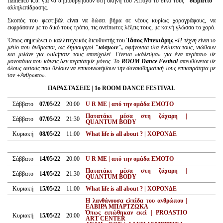
flamenco κ.ά. για να δημιουργήσουν στη σκηνή του Arroyo το δικό τους
"δωμάτιο"
αλληλεπίδρασης.
Σκοπός του φεστιβάλ είναι να δώσει βήμα σε νέους κυρίως χορογράφους, να
εκφράσουν με το δικό τους τρόπο, τις ανείπωτες λέξεις τους, με κοινή γλώσσα το χορό.
'Οπως σημειώνει ο καλλιτεχνικός διευθυντής του
Τάσος Μπεκιάρης
«
Η τέχνη είναι το
μέσο που άνθρωποι, ως δημιουργοί
"κόσμων",
αφήνονται στα ένστικτα τους, νιώθουν
και μιλάνε για οτιδήποτε τους απασχολεί. Γίνεται «κάλεσμα» για ένα περίπατο σε
μονοπάτια που κάνεις δεν περπάτησε μόνος. Το
ROOM Dance Festival
απευθύνεται σε
όλους αυτούς που θέλουν να επικοινωνήσουν την συναισθηματική τους επικαιρότητα με
τον +Άνθρωπο».
ΠΑΡΑΣΤΑΣΕΙΣ | 1
o
ROOM
DANCE
FESTIVAL
Σάββατο
07/05/22
20:00
U R ME | από την ομάδα ΕΜΟΤΟ
Πατατάκι μέσα στη ζάχαρη |
Σάββατο
07/05/22
21:30
QUANTUM BODY
Κυριακή
08/05/22
11:00
What life is all about ? | ΧΟΡΟΝΔΕ
Σάββατο
14/05/22
20:00
U R ME | από την ομάδα ΕΜΟΤΟ
Πατατάκι μέσα στη ζάχαρη |
Σάββατο
14/05/22
21:30
QUANTUM BODY
Κυριακή
15/05/22
11:00
What life is all about ? | ΧΟΡΟΝΔΕ
Η λανθάνουσα ελπίδα του ανθρώπου |
ΕΛΒΙΡΑ ΜΠΑΡΤΖΩΚΑ
Όπως ειπώθηκαν εκεί | PROASTIO
Κυριακή
15/05/22
20:00
ART CENTER