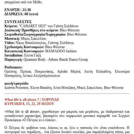
απορρέουν από τον Μύθο.
ΕΝAΡΞΗ : 21:30
ΔΙΑΡΚΕΙΑ: 60 λεπτά
ΣYΝΤΕΛΕΣΤΕΣ
Κείμενο:
"CABARET 1825" του Γιάννη Σολδάτου
Διασκευή/ Προσθήκες στο κείμενο
: Βίκυ Φίλιππα
Σκηνοθεσία/Σκηνογραφία/Χορογραφία:
Βίκυ Φίλιππα
Μουσική:
Μικές Σακελλίου
V
ideo:
Nίκος Βασιλόπουλος, Γιάννης Σολδάτος
Σχεδιασμός Κοστουμιών:
Βίκυ Φίλιππα
Κατασκευή Κοστουμιών:
MAMADOO fashion
Installation
:
Ελένα Γαζή
Παραγωγή
:
Quantum Body - Athens Butoh Dance Group
Performers:
Ορέστης Πρέκας Πατρωνάκης, Αγλαΐα Μηλιά, Λιεύη Πεδιαδίτη, Ελεονώρα
Παναγούλη, Λένικο Αλεξανδρόπουλου
φωνή/τραγούδι:
Ιωάννα Ρούσσου, Έλενα Βακάλη, Λένα Μποζάκη, Μικές Σακελλίου, Βίκυ Φίλιππα
What life is all about ? | ΧΟΡΟΝΔΕ
KΥΡΙΑΚΗ 8, 15, 22, 29 ΜΑΪΟΥ
«What life is all about», χοροθέατρο για μικρούς και μεγάλους, με διαδραστικό και
εκπαιδευτικό χαρακτήρα, βασισμένο στο συμφωνικό μουσικό παραμύθι του Σεργκέι
Προκόφιεφ «Ο Πέτρος κι ο λύκος».
Ο Πέτρος δε φοβάται τους λύκους κι ας λέει ο παππούς ότι είναι επικίνδυνοι. Η
συντροφιά του παράξενη... ένα έξυπνο δυνατό πουλάκι, μια παραζαλισμένη πάπια, μια