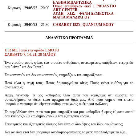
ΕΛΒΙΡΑ ΜΠΑΡΤΖΩΚΑ
Όπως ειπώθηκαν εκεί | PROASTIO
Κυριακή
29/05/22
20:00
ART CENTER
AYΔΗ - XΩΣ | ΦΑΝΗ ΔΕΜΕΣΤΙΧΑ -
ΜΑΡΙΑ ΜΑΝΔΡΑΓΟΥ
Κυριακή
29/05/22
21:30
CABARET 1825 | QUANTUM BODY
ΑΝΑΛΥΤΙΚ
O
ΠΡΟΓΡΑΜΜΑ
U R ME | από την ομάδα ΕΜΟΤΟ
ΣΑΒΒΑΤΟ 7, 14, 21, 28 ΜΑΪΟΥ
Ένα ντουέτο χωρίς φύλο, ένα ντουέτο ανθρώπων, αντικειμένων, υπάρξεων, ενεργειών
που "είναι" και δεν "είναι".
Επικοινωνούν και δεν επικοινωνούν, επηρεάζουν και επηρεάζονται.
Ποιά είναι η αρχή τους; Ποιός δημιουργεί το αίτιο; Ποιός φέρει ευθύνη για το
αποτέλεσμα;
Αρχή, γέννηση- Τι μας καθορίζει; Όλα αυτά που νομίζουμε ότι είμαστε, τα
συναισθήματα, οι ιδέες είναι πραγματικά δικά μας; Από ποιο σημείο και έπειτα
μπορούμε να πούμε ότι είμαστε αυθόρμητοι χωρίς σκέψη και ανάλυση.
Το περιβάλλον είναι αυτό που μας επηρεάζει και μας καθορίζει ή εμείς είμαστε αυτοί
που καθορίζουμε και δημιουργούμε τον εξωτερικό κόσμο.
Εσωτερικός και εξωτερικός κόσμος δεν είναι οι δυο όψεις του ίδιου νομίσματος;
Και αν είναι έτσι δεν μπορούμε αναδιαμορφώνοντας το μέσα να αλλάξουμε το έξω;