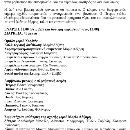
γάτα φοβιτσιάρα που παραμονεύει, και πιο πέρα ένας μοχθηρός πεινασμένος λύκος.
Η ζωή είναι βαρετή χωρίς φαντασία και περιπέτεια. Ο κόσμος είναι διαφορετικός
σήμερα, σχεδόν τρομακτικός, ο ανταγωνισμός είναι βάναυσος. Ο Πέτρος νιώθει
ελεύθερος εξερευνώντας όλα τα φαντασικά πράγματα γύρω του και ανακαλύπτοντας
«τι εστί ζωή» με θάρρος, τόλμη και επινοητικότητα.
ΕΝ
A
ΡΞΗ: 11:00 (στις 22/5 και δεύτερη παράσταση στις 13:00)
ΔΙΑΡΚΕΙΑ: 45 λεπτά
Ομάδα χορού Χορόνδε
Καλλιτεχνική διεύθυνση:
Μαρία Λάζαρη
Χορογραφική-σκηνοθετική επιμέλεια:
Μαρία Λάζαρη
Συνχορογράφος:
Κατερίνα Τσαγκάρη
Επιμέλεια κειμένων:
Γεωργία Δουκάκη, Χριστίνα Μητροπούλου
Επιμέλεια σκηνικών:
Γιάννης Σινιώρης
Επιμέλεια κουστουμιών:
Τζο Φωτοπούλου
Λήψη video/montage:
Κώστας Βάγιας
Social media marketing:
Έβελιν Σαββίδη
Λαμβάνουν μέρος (με αλφαβητική σειρά)
Πέτρος:
Βάσια Βαραμπούτη
Πάπια:
Λία Γαλάνη
Λύκος:
Βασίλης Καραογλάνης
Πουλί:
Ίρις Κοράκη
Γάτα:
Δέσποινα Σφετσώρη
Παππούς:
Γιάννης Τσιάρκας
Αφηγητής:
Ευθύμης Φιλήντρας
Συμμετέχουν μαθήτριες της σχολής χορού Μαρία Λάζαρη
Δέντρα:
Αλεξάνδρα Μαντέλη, Δέσποινα Μπαρμπαρή, Έβελιν Σαββίδη, Κατερίνα
Σιουρδάκη
Λίμνη:
Κωνσταντίνα Μαντά, Μαργαρίτα Πατρικίου, Σταυρούλα Τζαλαβάρα, Σοφία