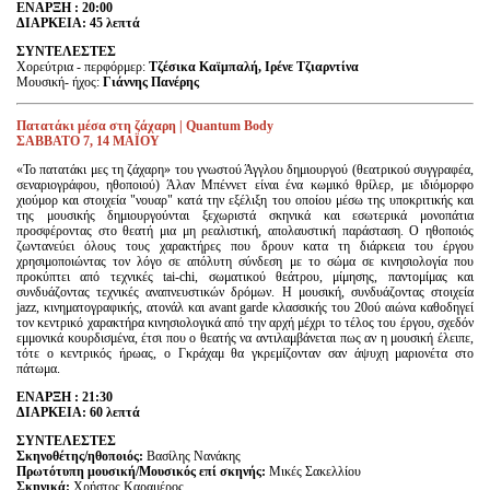
ΕΝAΡΞΗ : 20:00
ΔΙΑΡΚΕΙΑ: 45 λεπτά
ΣΥΝΤΕΛΕΣΤΕΣ
Χορεύτρια - περφόρμερ:
Τζέσικα Καϊμπαλή,
Ιρένε Τζιαρντίνα
Μουσική- ήχος:
Γιάννης Πανέρης
Πατατάκι μέσα στη ζάχαρη | Quantum Body
ΣΑΒΒΑΤΟ 7, 14 ΜΑΪΟΥ
«Το πατατάκι μες τη ζάχαρη» του γνωστού Άγγλου δημιουργού (θεατρικού συγγραφέα,
σεναριογράφου, ηθοποιού) Άλαν Μπέννετ είναι ένα κωμικό θρίλερ, με ιδιόμορφο
χιούμορ και στοιχεία "νουαρ" κατά την εξέλιξη του οποίου μέσω της υποκριτικής και
της μουσικής δημιουργούνται ξεχωριστά σκηνικά και εσωτερικά μονοπάτια
προσφέροντας στο θεατή μια μη ρεαλιστική, απολαυστική παράσταση. Ο ηθοποιός
ζωντανεύει όλους τους χαρακτήρες που δρουν κατα τη διάρκεια του έργου
χρησιμοποιώντας τον λόγο σε απόλυτη σύνδεση με το σώμα σε κινησιολογία που
προκύπτει από τεχνικές tai-chi, σωματικού θεάτρου, μίμησης, παντομίμας και
συνδυάζοντας τεχνικές αναπνευστικών δρόμων. Η μουσική, συνδυάζοντας στοιχεία
jazz, κινηματογραφικής, ατονάλ και avant garde κλασσικής του 20ού αιώνα καθοδηγεί
τον κεντρικό χαρακτήρα κινησιολογικά από την αρχή μέχρι το τέλος του έργου, σχεδόν
εμμονικά κουρδισμένα, έτσι που ο θεατής να αντιλαμβάνεται πως αν η μουσική έλειπε,
τότε ο κεντρικός ήρωας, ο Γκράχαμ θα γκρεμίζονταν σαν άψυχη μαριονέτα στο
πάτωμα.
ΕΝAΡΞΗ : 21:30
ΔΙΑΡΚΕΙΑ: 60 λεπτά
ΣΥΝΤΕΛΕΣΤΕΣ
Σκηνοθέτης/ηθοποιός:
Βασίλης Νανάκης
Πρωτότυπη μουσική/Μουσικός επί σκηνής:
Μικές Σακελλίου
Σκηνικά:
Χρήστος Καραμέρος