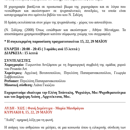
Η χορογραφία βασίζεται σε προσωπικό βίωμα της χορογράφου και σε λόγια που
«ειπώθηκαν και ακούστηκαν» σε ψυχαναλυτικές συνεδρίες, τα οποία είναι
καταγεγραμμένα στο ομότιτλο βιβλίο του κου Ν. Σιδέρη.
Η δράση εκτυλίσσεται στον χώρο της ψυχανάλυσης - χώρος του ασυνειδήτου.
(Ν. Σιδέρης (2008) Όπως ειπώθηκαν και ακούστηκαν , Αθήνα :Μεταίχμιο. Τα
αποσπάσματα χρησιμοποιήθηκαν κατόπιν σύμφωνης γνώμης του συγγραφέα).
* Η συγκεκριμένη παρουσίαση πραγματοποιείται 15, 22, 29 ΜΑΪΟΥ
ΕΝΑΡΞΗ : 20:00 - 20:45 ( 3 ομάδες ανά 15 λεπτά )
ΔΙΑΡΚΕΙΑ : 15 λεπτά
ΣΥΝΤΕΛΕΣΤΕΣ
Χορογραφία:
Γωγωντίνα Αντζάμπου με τη δημιουργική συμβολή της ομάδας χορού
του Proastio Art.
Χορεύτριες:
Αγγελική Βοτανοπούλου, Πηνελόπη Παπαγιαννακοπούλου, Γεωργία
Σαββοπούλου
Perfomer:
Πηνελόπη Παπαγιαννακοπούλου
Μουσική σύνθεση:
Λιάνα Γκιώζου
Ευχαριστούμε ιδιαίτερα την Ελένη Τσάνταλη, Ψυχολόγο, Msc-Ψυχοθεραπεύτρια
και τον Δημήτρη Λιόση , Αρχιτέκτονα,
Msc.
AY
ΔΗ -
X
ΩΣ | Φανή Δεμέστιχα - Μαρία Μανδράγου
KΥΡΙΑΚΗ 8, 15, 22, 29 ΜΑΪΟΥ
"Αυδή": ομηρική λέξη για τη φωνή.
Η ανάγκη του ανθρώπου να μιλήσει, σε μια κοινωνία όπου η ειλικρινής σύνδεση των