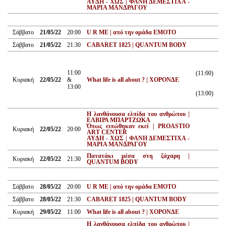
AYΔΗ - XΩΣ | ΦΑΝΗ ΔΕΜΕΣΤΙΧΑ -
ΜΑΡΙΑ ΜΑΝΔΡΑΓΟΥ
Σάββατο
21/05/22
20:00
U R ME | από την ομάδα ΕΜΟΤΟ
Σάββατο
21/05/22
21:30
CABARET 1825 | QUANTUM BODY
11:00
(11:00)
Κυριακή
22/05/22
&
What life is all about ? | ΧΟΡΟΝΔΕ
13:00
(13:00)
Η λανθάνουσα ελπίδα του ανθρώπου |
ΕΛΒΙΡΑ ΜΠΑΡΤΖΩΚΑ
Όπως ειπώθηκαν εκεί | PROASTIO
Κυριακή
22/05/22
20:00
ART CENTER
AYΔΗ - XΩΣ | ΦΑΝΗ ΔΕΜΕΣΤΙΧΑ -
ΜΑΡΙΑ ΜΑΝΔΡΑΓΟΥ
Πατατάκι μέσα στη ζάχαρη |
Κυριακή
22/05/22
21:30
QUANTUM BODY
Σάββατο
28/05/22
20:00
U R ME | από την ομάδα ΕΜΟΤΟ
Σάββατο
28/05/22
21:30
CABARET 1825 | QUANTUM BODY
Κυριακή
29/05/22
11:00
What life is all about ? | ΧΟΡΟΝΔΕ
Η λανθάνουσα ελπίδα του ανθρώπου |