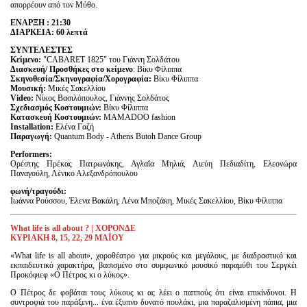
απορρέουν από τον Μύθο.
ΕΝAΡΞΗ : 21:30
ΔΙΑΡΚΕΙΑ: 60 λεπτά
ΣYΝΤΕΛΕΣΤΕΣ
Κείμενο:
"CABARET 1825" του Γιάννη Σολδάτου
Διασκευή/ Προσθήκες στο κείμενο
: Βίκυ Φίλιππα
Σκηνοθεσία/Σκηνογραφία/Χορογραφία:
Βίκυ Φίλιππα
Μουσική:
Μικές Σακελλίου
V
ideo:
Nίκος Βασιλόπουλος, Γιάννης Σολδάτος
Σχεδιασμός Κοστουμιών:
Βίκυ Φίλιππα
Κατασκευή Κοστουμιών:
MAMADOO fashion
Installation
:
Ελένα Γαζή
Παραγωγή
:
Quantum Body - Athens Butoh Dance Group
Performers:
Ορέστης Πρέκας Πατρωνάκης, Αγλαΐα Μηλιά, Λιεύη Πεδιαδίτη, Ελεονώρα
Παναγούλη, Λένικο Αλεξανδρόπουλου
φωνή/τραγούδι:
Ιωάννα Ρούσσου, Έλενα Βακάλη, Λένα Μποζάκη, Μικές Σακελλίου, Βίκυ Φίλιππα
What life is all about ? | ΧΟΡΟΝΔΕ
KΥΡΙΑΚΗ 8, 15, 22, 29 ΜΑΪΟΥ
«What life is all about», χοροθέατρο για μικρούς και μεγάλους, με διαδραστικό και
εκπαιδευτικό χαρακτήρα, βασισμένο στο συμφωνικό μουσικό παραμύθι του Σεργκέι
Προκόφιεφ «Ο Πέτρος κι ο λύκος».
Ο Πέτρος δε φοβάται τους λύκους κι ας λέει ο παππούς ότι είναι επικίνδυνοι. Η
συντροφιά του παράξενη... ένα έξυπνο δυνατό πουλάκι, μια παραζαλισμένη πάπια, μια