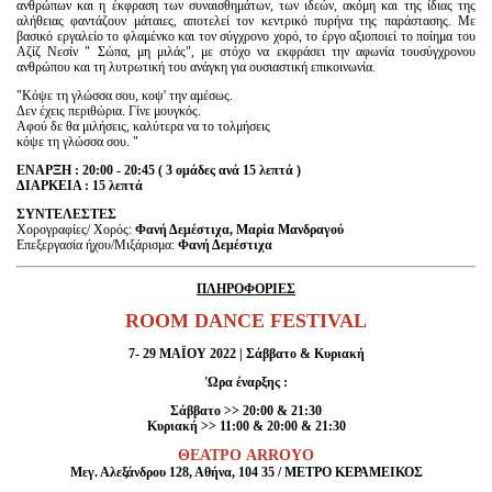
ανθρώπων και η έκφραση των συναισθημάτων, των ιδεών, ακόμη και της ίδιας της
αλήθειας φαντάζουν μάταιες, αποτελεί τον κεντρικό πυρήνα της παράστασης. Με
βασικό εργαλείο το φλαμένκο και τον σύγχρονο χορό, το έργο αξιοποιεί το ποίημα του
Αζίζ Νεσίν " Σώπα, μη μιλάς", με στόχο να εκφράσει την αφωνία τουσύγχρονου
ανθρώπου και τη λυτρωτική του ανάγκη για ουσιαστική επικοινωνία.
"Κόψε τη γλώσσα σου, κοψ' την αμέσως.
Δεν έχεις περιθώρια. Γίνε μουγκός.
Αφού δε θα μιλήσεις, καλύτερα να το τολμήσεις
κόψε τη γλώσσα σου. "
ΕΝΑΡΞΗ : 20:00 - 20:45 ( 3 ομάδες ανά 15 λεπτά )
ΔΙΑΡΚΕΙΑ : 15 λεπτά
ΣΥΝΤΕΛΕΣΤΕΣ
Χορογραφίες/ Χορός:
Φανή Δεμέστιχα,
Μαρία Μανδραγού
Επεξεργασία ήχου/Μιξάρισμα:
Φανή
Δεμέστιχα
ΠΛΗΡΟΦΟΡΙΕΣ
ROOM
DANCE
FESTIVAL
7- 29 ΜΑΪΟΥ 2022 | Σάββατο & Κυριακή
'Ωρα έναρξης :
Σάββατο >> 20:00 & 21:30
Κυριακή >> 11:00 & 20:00 & 21:30
ΘΕΑΤΡΟ ARROYO
Mεγ. Αλεξάνδρου 128, Αθήνα, 104 35 / ΜΕΤΡΟ ΚΕΡΑΜΕΙΚΟΣ