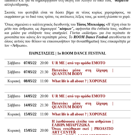
flamenco κ.ά. για να δημιουργήσουν στη σκηνή του Arroyo το δικό τους
"δωμάτιο"
αλληλεπίδρασης.
Σκοπός του φεστιβάλ είναι να δώσει βήμα σε νέους κυρίως χορογράφους, να
εκφράσουν με το δικό τους τρόπο, τις ανείπωτες λέξεις τους, με κοινή γλώσσα το χορό.
'Οπως σημειώνει ο καλλιτεχνικός διευθυντής του
Τάσος Μπεκιάρης
«
Η τέχνη είναι το
μέσο που άνθρωποι, ως δημιουργοί
"κόσμων",
αφήνονται στα ένστικτα τους, νιώθουν
και μιλάνε για οτιδήποτε τους απασχολεί. Γίνεται «κάλεσμα» για ένα περίπατο σε
μονοπάτια που κάνεις δεν περπάτησε μόνος. Το
ROOM Dance Festival
απευθύνεται σε
όλους αυτούς που θέλουν να επικοινωνήσουν την συναισθηματική τους επικαιρότητα με
τον +Άνθρωπο».
ΠΑΡΑΣΤΑΣΕΙΣ | 1
o
ROOM
DANCE
FESTIVAL
Σάββατο
07/05/22
20:00
U R ME | από την ομάδα ΕΜΟΤΟ
Πατατάκι μέσα στη ζάχαρη |
Σάββατο
07/05/22
21:30
QUANTUM BODY
Κυριακή
08/05/22
11:00
What life is all about ? | ΧΟΡΟΝΔΕ
Σάββατο
14/05/22
20:00
U R ME | από την ομάδα ΕΜΟΤΟ
Πατατάκι μέσα στη ζάχαρη |
Σάββατο
14/05/22
21:30
QUANTUM BODY
Κυριακή
15/05/22
11:00
What life is all about ? | ΧΟΡΟΝΔΕ
Η λανθάνουσα ελπίδα του ανθρώπου |
ΕΛΒΙΡΑ ΜΠΑΡΤΖΩΚΑ
Όπως ειπώθηκαν εκεί | PROASTIO
Κυριακή
15/05/22
20:00
ART CENTER