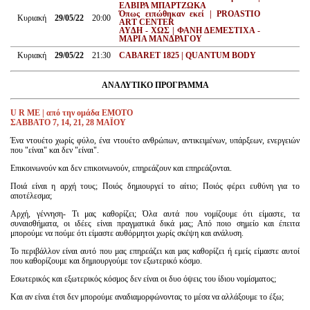
ΕΛΒΙΡΑ ΜΠΑΡΤΖΩΚΑ
Όπως ειπώθηκαν εκεί | PROASTIO
Κυριακή
29/05/22
20:00
ART CENTER
AYΔΗ - XΩΣ | ΦΑΝΗ ΔΕΜΕΣΤΙΧΑ -
ΜΑΡΙΑ ΜΑΝΔΡΑΓΟΥ
Κυριακή
29/05/22
21:30
CABARET 1825 | QUANTUM BODY
ΑΝΑΛΥΤΙΚ
O
ΠΡΟΓΡΑΜΜΑ
U R ME | από την ομάδα ΕΜΟΤΟ
ΣΑΒΒΑΤΟ 7, 14, 21, 28 ΜΑΪΟΥ
Ένα ντουέτο χωρίς φύλο, ένα ντουέτο ανθρώπων, αντικειμένων, υπάρξεων, ενεργειών
που "είναι" και δεν "είναι".
Επικοινωνούν και δεν επικοινωνούν, επηρεάζουν και επηρεάζονται.
Ποιά είναι η αρχή τους; Ποιός δημιουργεί το αίτιο; Ποιός φέρει ευθύνη για το
αποτέλεσμα;
Αρχή, γέννηση- Τι μας καθορίζει; Όλα αυτά που νομίζουμε ότι είμαστε, τα
συναισθήματα, οι ιδέες είναι πραγματικά δικά μας; Από ποιο σημείο και έπειτα
μπορούμε να πούμε ότι είμαστε αυθόρμητοι χωρίς σκέψη και ανάλυση.
Το περιβάλλον είναι αυτό που μας επηρεάζει και μας καθορίζει ή εμείς είμαστε αυτοί
που καθορίζουμε και δημιουργούμε τον εξωτερικό κόσμο.
Εσωτερικός και εξωτερικός κόσμος δεν είναι οι δυο όψεις του ίδιου νομίσματος;
Και αν είναι έτσι δεν μπορούμε αναδιαμορφώνοντας το μέσα να αλλάξουμε το έξω;