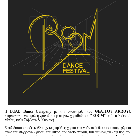
Είσοδος διαχειριστή
Η
LOAD Dance Company
με την υποστήριξη του
ΘΕΑΤΡΟΥ Α
RR
ΟΥΟ
διοργανώνει, για πρώτη χρονιά, το φεστιβάλ χοροθεάτρου
"ROOM"
από τις 7 έως 29
Μαΐου, κάθε Σάββατο & Κυριακή.
Εφτά διαφορετικές καλλιτεχνικές ομάδες χορού εκκινούν από διαφορετικούς χώρους
όπως του σύγχρονου χορού, του butoh, του νεοκλασικού, του musical, του hip hop, του