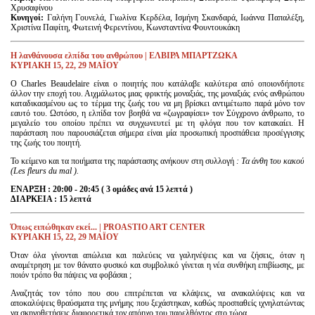
Χρυσαφίνου
Κυνηγοί:
Γαλήνη Γουνελά, Γιωλίνα Κερδέλα, Ισμήνη Σκανδαρά, Ιωάννα Παπαλέξη,
Χριστίνα Παφίτη, Φωτεινή Φερεντίνου, Κωνσταντίνα Φουντουκάκη
Η λανθάνουσα ελπίδα του ανθρώπου | ΕΛΒΙΡΑ ΜΠΑΡΤΖΩΚΑ
KΥΡΙΑΚΗ 15, 22, 29 ΜΑΪΟΥ
Ο Charles Beaudelaire είναι ο ποιητής που κατάλαβε καλύτερα από οποιονδήποτε
άλλον την εποχή του. Αιχμάλωτος μιας φρικτής μοναξιάς, της μοναξιάς ενός ανθρώπου
καταδικασμένου ως το τέρμα της ζωής του να μη βρίσκει αντιμέτωπο παρά μόνο τον
εαυτό του. Ωστόσο, η ελπίδα τον βοηθά να «ζωγραφίσει» τον Σύγχρονο άνθρωπο, το
μεγαλείο του οποίου πρέπει να συγχωνευτεί με τη φλόγα που τον κατακαίει. H
παράσταση που παρουσιάζεται σήμερα είναι μία προσωπική προσπάθεια προσέγγισης
της ζωής του ποιητή.
Το κείμενο και τα ποιήματα της παράστασης ανήκουν στη συλλογή
: Τα άνθη του κακού
(Les fleurs du mal ).
ΕΝΑΡΞΗ : 20:00 - 20:45 ( 3 ομάδες ανά 15 λεπτά )
ΔΙΑΡΚΕΙΑ : 15 λεπτά
Όπως
ειπώθηκαν
εκεί
... | PROASTIO ART CENTER
KΥΡΙΑΚΗ 15, 22, 29 ΜΑΪΟΥ
Όταν όλα γίνονται απώλεια και παλεύεις να γαληνέψεις και να ζήσεις, όταν η
αναμέτρηση με τον θάνατο φυσικό και συμβολικό γίνεται η νέα συνθήκη επιβίωσης, με
ποιόν τρόπο θα πάψεις να φοβάσαι ;
Αναζητάς τον τόπο που σου επιτρέπεται να κλάψεις, να ανακαλύψεις και να
αποκαλύψεις θραύσματα της μνήμης που ξεχάστηκαν, καθώς προσπαθείς ιχνηλατώντας
να σκηνοθετήσεις διαφορετικά τον απόηχο του παρελθόντος στο τώρα.