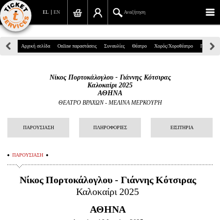
EL
EN
Αναζήτηση
Πανεπιστημίου 39, Αθήνα
Αρχική σελίδα
Online παραστάσεις
Συναυλίες
Θέατρο
Χορός/Χοροθέατρο
Παιδικά
210 7234567
Νίκος Πορτοκάλογλου - Γιάννης Κότσιρας
info@ticketservices.gr
Καλοκαίρι 2025
ΑΘΗΝΑ
Αναζήτηση
ΘΕΑΤΡΟ ΒΡΑΧΩΝ - ΜΕΛΙΝΑ ΜΕΡΚΟΥΡΗ
Σύνδεση/Εγγραφή
ΠΑΡΟΥΣΙΑΣΗ
ΠΛΗΡΟΦΟΡΙΕΣ
ΕΙΣΙΤΗΡΙΑ
Παραγγελία
ΠΑΡΟΥΣΙΑΣΗ
Αναζήτηση παραγγελίας
Νίκος Πορτοκάλογλου - Γιάννης Κότσιρας
Προσωπικά Δεδομένα
Καλοκαίρι 2025
Πληροφορίες
ΑΘΗΝΑ