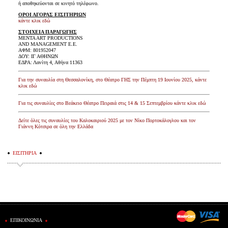
ή αποθηκεύονται σε κινητό τηλέφωνο.
ΟΡΟΙ ΑΓΟΡΑΣ ΕΙΣΙΤΗΡΙΩΝ
κάντε κλικ εδώ
ΣΤΟΙΧΕΙΑ ΠΑΡΑΓΩΓΗΣ
MENTA ART PRODUCTIONS
AND MANAGEMENT Ε.Ε.
ΑΦΜ: 801952047
ΔΟΥ: ΙΓ ΑΘΗΝΩΝ
ΕΔΡΑ: Λανίτη 4, Αθήνα 11363
Για την συναυλία στη Θεσσαλονίκη, στο Θέατρο ΓΗΣ την Πέμπτη 19 Ιουνίου 2025, κάντε
κλικ εδώ
Για τις συναυλίες στο Βεάκειο Θέατρο Πειραιά στις 14 & 15 Σεπτεμβρίου κάντε κλικ εδώ
Δείτε όλες τις συναυλίες του Καλοκαιριού 2025 με τον Νίκο Πορτοκάλογλου και τον
Γιάννη Κότσιρα σε όλη την Ελλάδα
ΕΙΣΙΤΗΡΙΑ
ΕΠΙΚΟΙΝΩΝΙΑ