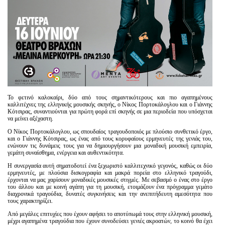
Το φετινό καλοκαίρι, δύο από τους σημαντικότερους και πιο αγαπημένους
καλλιτέχνες της ελληνικής μουσικής σκηνής, ο Νίκος Πορτοκάλογλου και ο Γιάννης
Κότσιρας, συναντιούνται για πρώτη φορά επί σκηνής σε μια περιοδεία που υπόσχεται
να μείνει αξέχαστη.
Ο Νίκος Πορτοκάλογλου, ως σπουδαίος τραγουδοποιός με πλούσιο συνθετικό έργο,
και ο Γιάννης Κότσιρας, ως ένας από τους κορυφαίους ερμηνευτές της γενιάς του,
ενώνουν τις δυνάμεις τους για να δημιουργήσουν μια μοναδική μουσική εμπειρία,
γεμάτη συναίσθημα, ενέργεια και αυθεντικότητα.
Η συνεργασία αυτή σηματοδοτεί ένα ξεχωριστό καλλιτεχνικό γεγονός, καθώς οι δύο
ερμηνευτές, με πλούσια δισκογραφία και μακρά πορεία στο ελληνικό τραγούδι,
έρχονται να μας χαρίσουν μοναδικές μουσικές στιγμές. Με σεβασμό ο ένας στο έργο
του άλλου και με κοινή αγάπη για τη μουσική, ετοιμάζουν ένα πρόγραμμα γεμάτο
διαχρονικά τραγούδια, δυνατές συγκινήσεις και την ανεπιτήδευτη αμεσότητα που
τους χαρακτηρίζει.
Από μεγάλες επιτυχίες που έχουν αφήσει το αποτύπωμά τους στην ελληνική μουσική,
μέχρι αγαπημένα τραγούδια που έχουν συνοδεύσει γενιές ακροατών, το κοινό θα έχει