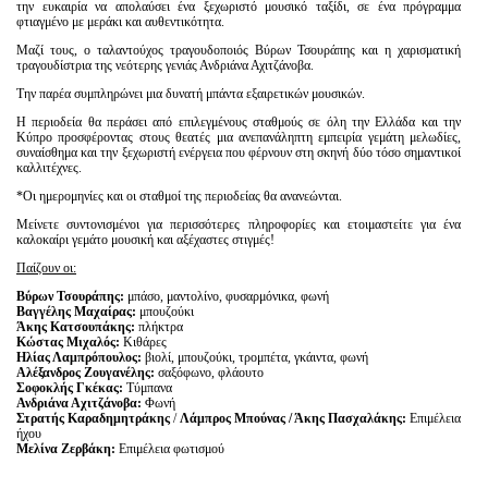
την ευκαιρία να απολαύσει ένα ξεχωριστό μουσικό ταξίδι, σε ένα πρόγραμμα
φτιαγμένο με μεράκι και αυθεντικότητα.
Μαζί τους, ο ταλαντούχος τραγουδοποιός Βύρων Τσουράπης και η χαρισματική
τραγουδίστρια της νεότερης γενιάς Ανδριάνα Αχιτζάνοβα.
Την παρέα συμπληρώνει μια δυνατή μπάντα εξαιρετικών μουσικών.
Η περιοδεία θα περάσει από επιλεγμένους σταθμούς σε όλη την Ελλάδα και την
Κύπρο προσφέροντας στους θεατές μια ανεπανάληπτη εμπειρία γεμάτη μελωδίες,
συναίσθημα και την ξεχωριστή ενέργεια που φέρνουν στη σκηνή δύο τόσο σημαντικοί
καλλιτέχνες.
*Οι ημερομηνίες και οι σταθμοί της περιοδείας θα ανανεώνται.
Μείνετε συντονισμένοι για περισσότερες πληροφορίες και ετοιμαστείτε για ένα
καλοκαίρι γεμάτο μουσική και αξέχαστες στιγμές!
Παίζουν οι:
Βύρων Τσουράπης:
μπάσο, μαντολίνο, φυσαρμόνικα, φωνή
Βαγγέλης Μαχαίρας:
μπουζούκι
Άκης Κατσουπάκης:
πλήκτρα
Κώστας Μιχαλός:
Κιθάρες
Ηλίας Λαμπρόπουλος:
βιολί, μπουζούκι, τρομπέτα, γκάιντα, φωνή
Αλέξανδρος Ζουγανέλης:
σαξόφωνο, φλάουτο
Σοφοκλής Γκέκας:
Τύμπανα
Ανδριάνα Αχιτζάνοβα:
Φωνή
Στρατής Καραδημητράκης
/
Λάμπρος Μπούνας / Άκης Πασχαλάκης:
Επιμέλεια
ήχου
Μελίνα Ζερβάκη:
Επιμέλεια φωτισμού