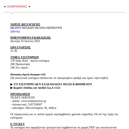
ΠΛΗΡΟΦΟΡΙΕΣ
ΧΩΡΟΣ ΔΙΕΞΑΓΩΓΗΣ
ΘΕΑΤΡΟ ΒΡΑΧΩΝ ΜΕΛΙΝΑ ΜΕΡΚΟΥΡΗ
(
χάρτης
)
ΗΜΕΡΟΜΗΝΙΑ ΕΚΔΗΛΩΣΗΣ
Δευτέρα 16 Ιουνίου 2025
ΩΡΑ ΕΝΑΡΞΗΣ
21.30
ΤΙΜΕΣ ΕΙΣΙΤΗΡΙΩΝ
17€ Early Bird - πρώτα εισιτήρια
20€ Προπώληση
23€ Στο ταμείο
Φοιτητές, ΑμεΑ, Άνεργοι: 17€
(Τα εκπτωτικά εισιτήρια εκδίδονταν σε περιορισμένο αριθμό και έχουν εξαντληθεί)
▶ ΤΟ ΕΙΣΙΤΗΡΙΟ ΔΕΝ ΕΞΑΣΦΑΛΙΖΕΙ ΘΕΣΗ ΚΑΘΗΜΕΝΟΥ
▶ Δωρεάν είσοδος για παιδιά έως 6 ετών
ΠΡΟΠΩΛΗΣΗ
TICKET SERVICES
- online: www.ticketservices.gr
- τηλεφωνικά: 2107234567
- εκδοτήριο: Πανεπιστημίου 39, Αθήνα
Οι τηλεφωνικές και οι online αγορές περιλαμβάνουν χρέωση υπηρεσίας 5% επί της τιμής του
εισιτηρίου
E-TICKET
Τα εισιτήρια που αγοράζονται ηλεκτρονικά λαμβάνονται σε μορφή PDF και εκτυπώνονται