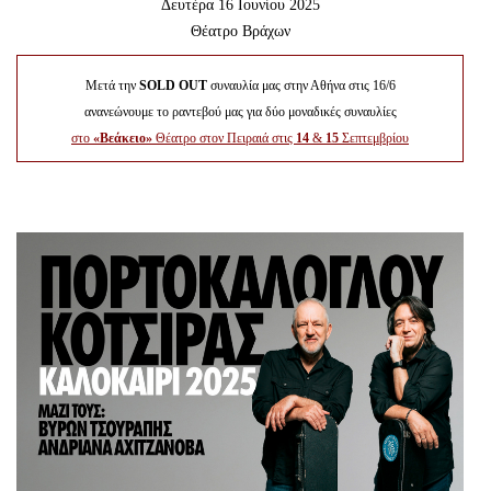
Δευτέρα 16 Ιουνίου 2025
Είσοδος διαχειριστή
Θέατρο Βράχων
Μετά την
SOLD OUT
συναυλία μας στην Αθήνα στις 16/6
ανανεώνουμε το ραντεβού μας για δύο μοναδικές συναυλίες
στο
«Βεάκειο»
Θέατρο στον Πειραιά στις
14
&
15
Σεπτεμβρίου